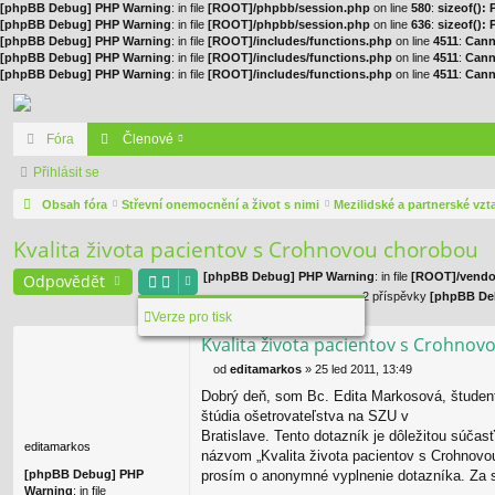
[phpBB Debug] PHP Warning
: in file
[ROOT]/phpbb/session.php
on line
580
:
sizeof():
[phpBB Debug] PHP Warning
: in file
[ROOT]/phpbb/session.php
on line
636
:
sizeof():
[phpBB Debug] PHP Warning
: in file
[ROOT]/includes/functions.php
on line
4511
:
Cann
[phpBB Debug] PHP Warning
: in file
[ROOT]/includes/functions.php
on line
4511
:
Cann
[phpBB Debug] PHP Warning
: in file
[ROOT]/includes/functions.php
on line
4511
:
Cann
Fóra
Členové
Přihlásit se
Obsah fóra
Střevní onemocnění a život s nimi
Mezilidské a partnerské vzta
Kvalita života pacientov s Crohnovou chorobou
[phpBB Debug] PHP Warning
: in file
[ROOT]/vendor
Odpovědět
2 příspěvky
[phpBB De
Verze pro tisk
Kvalita života pacientov s Crohno
od
editamarkos
»
25 led 2011, 13:49
P
Dobrý deň, som Bc. Edita Markosová, študen
ř
í
štúdia ošetrovateľstva na SZU v
s
Bratislave. Tento dotazník je dôležitou súčas
editamarkos
p
názvom „Kvalita života pacientov s Crohnov
ě
[phpBB Debug] PHP
prosím o anonymné vyplnenie dotazníka. Za 
v
Warning
: in file