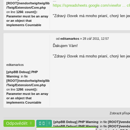
...
e
[ROOT]/vendor/twig/twig/lib
k
https://spreadsheets.google.com/viewfor ...
/Twig/Extension/Core.php
on line
1266
:
count():
"Zdravý človek má mnoho prianí, chorý len jedn
Parameter must be an array
or an object that
implements Countable
od
editamarkos
»
28 zář 2011, 12:57
P
Ďakujem Vám!
ř
í
s
"Zdravý človek má mnoho prianí, chorý len jedn
p
ě
editamarkos
v
[phpBB Debug] PHP
e
Warning
: in file
k
[ROOT]/vendor/twig/twig/lib
/Twig/Extension/Core.php
on line
1266
:
count():
Parameter must be an array
or an object that
implements Countable
Zobrazit přís
[phpBB Debug] PHP Warning
: in file
[ROOT]/vendor
Odpovědět
[phpBB Debug] PHP Warning
: in file
[ROOT]/vendor