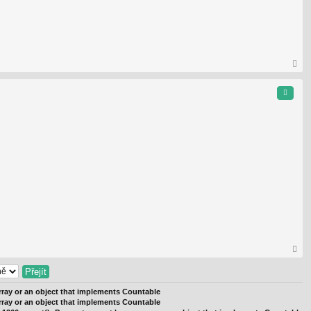
ah
or
Citace
u
ah
or
u
rray or an object that implements Countable
rray or an object that implements Countable