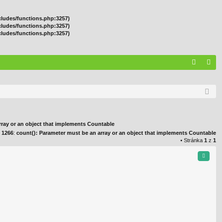
cludes/functions.php:3257)
cludes/functions.php:3257)
cludes/functions.php:3257)
A
řih
Q
lá
sit
se
rray or an object that implements Countable
e
1266
:
count(): Parameter must be an array or an object that implements Countable
• Stránka
1
z
1
Citace