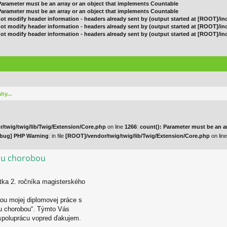
 Parameter must be an array or an object that implements Countable
 Parameter must be an array or an object that implements Countable
ot modify header information - headers already sent by (output started at [ROOT]/in
ot modify header information - headers already sent by (output started at [ROOT]/in
ot modify header information - headers already sent by (output started at [ROOT]/in
hy...
/twig/twig/lib/Twig/Extension/Core.php
on line
1266
:
count(): Parameter must be an a
bug] PHP Warning
: in file
[ROOT]/vendor/twig/twig/lib/Twig/Extension/Core.php
on lin
vou chorobou
tka 2. ročníka magisterského
ťou mojej diplomovej práce s
ou chorobou“. Týmto Vás
spoluprácu vopred ďakujem.