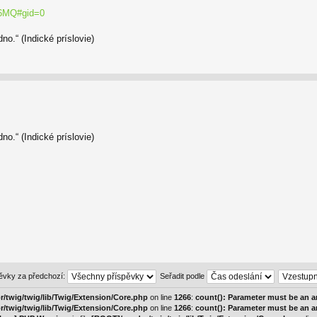
 c6MQ#gid=0
o.“ (Indické príslovie)
o.“ (Indické príslovie)
pěvky za předchozí:
Seřadit podle
/twig/twig/lib/Twig/Extension/Core.php
on line
1266
:
count(): Parameter must be an a
/twig/twig/lib/Twig/Extension/Core.php
on line
1266
:
count(): Parameter must be an a