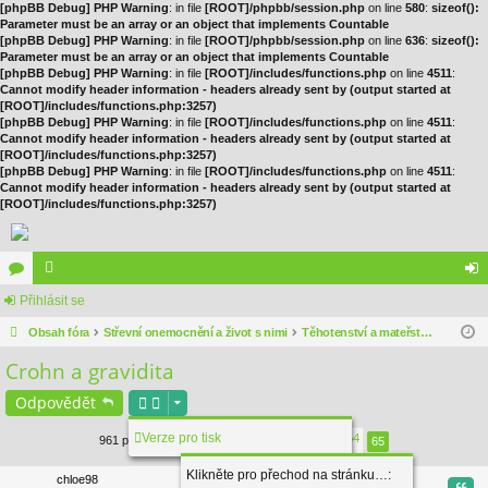
[phpBB Debug] PHP Warning
: in file
[ROOT]/phpbb/session.php
on line
580
:
sizeof():
Parameter must be an array or an object that implements Countable
[phpBB Debug] PHP Warning
: in file
[ROOT]/phpbb/session.php
on line
636
:
sizeof():
Parameter must be an array or an object that implements Countable
[phpBB Debug] PHP Warning
: in file
[ROOT]/includes/functions.php
on line
4511
:
Cannot modify header information - headers already sent by (output started at
[ROOT]/includes/functions.php:3257)
[phpBB Debug] PHP Warning
: in file
[ROOT]/includes/functions.php
on line
4511
:
Cannot modify header information - headers already sent by (output started at
[ROOT]/includes/functions.php:3257)
[phpBB Debug] PHP Warning
: in file
[ROOT]/includes/functions.php
on line
4511
:
Cannot modify header information - headers already sent by (output started at
[ROOT]/includes/functions.php:3257)
ór
Přihlásit se
le
řih
a
Obsah fóra
no
Střevní onemocnění a život s nimi
Těhotenství a mateřství při onemocnění
lá
Crohn a gravidita
vé
sit
se
Odpovědět
1
61
62
63
64
Verze pro tisk
961 příspěvků
…
65
Stránka
Předchozí
65
z
65
Klikněte pro přechod na stránku…:
chloe98
Cita