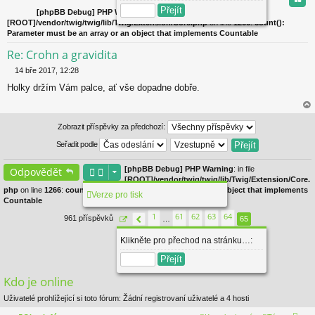
[phpBB Debug] PHP Warning
: in file
[ROOT]/vendor/twig/twig/lib/Twig/Extension/Core.php
on line
1266
:
count():
Parameter must be an array or an object that implements Countable
Re: Crohn a gravidita
14 bře 2017, 12:28
P
Holky držím Vám palce, ať vše dopadne dobře.
ř
í
s
ah
p
or
Zobrazit příspěvky za předchozí:
ě
u
v
Seřadit podle
e
k
[phpBB Debug] PHP Warning
: in file
Odpovědět
[ROOT]/vendor/twig/twig/lib/Twig/Extension/Core.
php
on line
1266
:
count(): Parameter must be an array or an object that implements
Verze pro tisk
Countable
1
61
62
63
64
961 příspěvků
…
65
Stránka
Předchozí
65
z
65
Klikněte pro přechod na stránku…:
Kdo je online
Uživatelé prohlížející si toto fórum: Žádní registrovaní uživatelé a 4 hosti