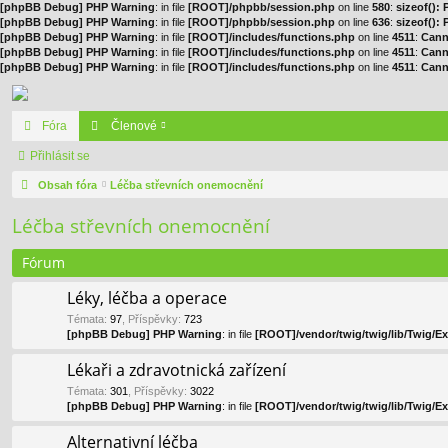
[phpBB Debug] PHP Warning
: in file
[ROOT]/phpbb/session.php
on line
580
:
sizeof():
[phpBB Debug] PHP Warning
: in file
[ROOT]/phpbb/session.php
on line
636
:
sizeof():
[phpBB Debug] PHP Warning
: in file
[ROOT]/includes/functions.php
on line
4511
:
Cann
[phpBB Debug] PHP Warning
: in file
[ROOT]/includes/functions.php
on line
4511
:
Cann
[phpBB Debug] PHP Warning
: in file
[ROOT]/includes/functions.php
on line
4511
:
Cann
Fóra
Členové
Přihlásit se
Obsah fóra
Léčba střevních onemocnění
Léčba střevních onemocnění
Fórum
Léky, léčba a operace
Témata
:
97
,
Příspěvky
:
723
[phpBB Debug] PHP Warning
: in file
[ROOT]/vendor/twig/twig/lib/Twig/E
Lékaři a zdravotnická zařízení
Témata
:
301
,
Příspěvky
:
3022
[phpBB Debug] PHP Warning
: in file
[ROOT]/vendor/twig/twig/lib/Twig/E
Alternativní léčba