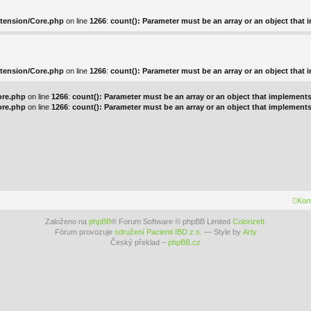
xtension/Core.php
on line
1266
:
count(): Parameter must be an array or an object that
xtension/Core.php
on line
1266
:
count(): Parameter must be an array or an object that
ore.php
on line
1266
:
count(): Parameter must be an array or an object that implement
ore.php
on line
1266
:
count(): Parameter must be an array or an object that implement
Kont
Založeno na
phpBB
® Forum Software © phpBB Limited
ColorizeIt
.
Fórum provozuje
sdružení Pacienti IBD z.s.
— Style by
Arty
Český překlad –
phpBB.cz