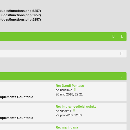
cludes/functions.php:3257)
cludes/functions.php:3257)
cludes/functions.php:3257)
A
řih
Q
lá
sit
se
Re: Daruji Pentasu
od
brusinka
20 úno 2018, 22:21
o
 implements Countable
br
a
Re: imuran-vedlejsi ucinky
zit
od
Vladimír
p
29 pro 2016, 12:39
o
o
 implements Countable
br
sl
a
e
Re: marihuana
zit
d