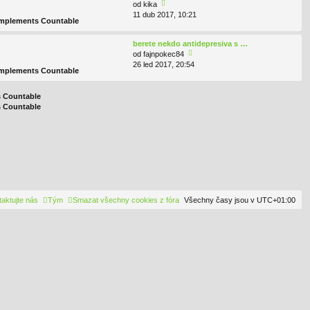
od
kika
p
ní
11 dub 2017, 10:21
o
o
př
 implements Countable
br
sl
ís
a
e
p
berete nekdo antidepresiva s …
zit
d
ě
od
fajnpokec84
p
ní
v
26 led 2017, 20:54
o
o
př
 implements Countable
e
br
sl
ís
k
a
e
p
s Countable
zit
d
ě
s Countable
p
ní
v
o
př
e
sl
ís
k
e
p
d
ě
ní
v
př
e
ís
k
p
aktujte nás
Tým
Smazat všechny cookies z fóra
Všechny časy jsou v
UTC+01:00
ě
v
e
k