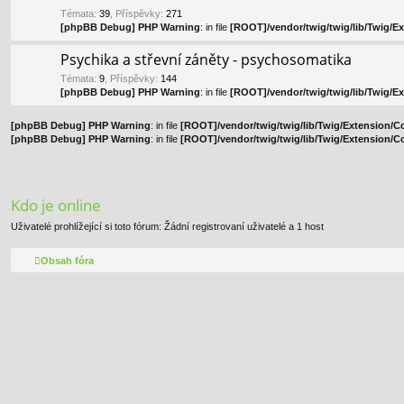
Témata
:
39
,
Příspěvky
:
271
[phpBB Debug] PHP Warning
: in file
[ROOT]/vendor/twig/twig/lib/Twig/E
Psychika a střevní záněty - psychosomatika
Témata
:
9
,
Příspěvky
:
144
[phpBB Debug] PHP Warning
: in file
[ROOT]/vendor/twig/twig/lib/Twig/E
[phpBB Debug] PHP Warning
: in file
[ROOT]/vendor/twig/twig/lib/Twig/Extension/C
[phpBB Debug] PHP Warning
: in file
[ROOT]/vendor/twig/twig/lib/Twig/Extension/C
Kdo je online
Uživatelé prohlížející si toto fórum: Žádní registrovaní uživatelé a 1 host
Obsah fóra