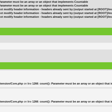
 Parameter must be an array or an object that implements Countable
 Parameter must be an array or an object that implements Countable
ot modify header information - headers already sent by (output started at [ROOT]/in
ot modify header information - headers already sent by (output started at [ROOT]/in
ot modify header information - headers already sent by (output started at [ROOT]/in
xtension/Core.php
on line
1266
:
count(): Parameter must be an array or an object that
xtension/Core.php
on line
1266
:
count(): Parameter must be an array or an object that