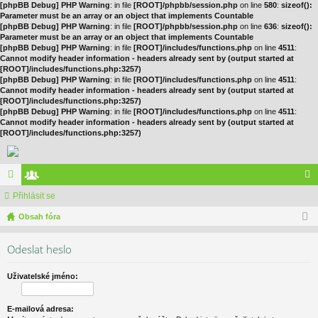
[phpBB Debug] PHP Warning
: in file
[ROOT]/phpbb/session.php
on line
580
:
sizeof():
Parameter must be an array or an object that implements Countable
[phpBB Debug] PHP Warning
: in file
[ROOT]/phpbb/session.php
on line
636
:
sizeof():
Parameter must be an array or an object that implements Countable
[phpBB Debug] PHP Warning
: in file
[ROOT]/includes/functions.php
on line
4511
:
Cannot modify header information - headers already sent by (output started at
[ROOT]/includes/functions.php:3257)
[phpBB Debug] PHP Warning
: in file
[ROOT]/includes/functions.php
on line
4511
:
Cannot modify header information - headers already sent by (output started at
[ROOT]/includes/functions.php:3257)
[phpBB Debug] PHP Warning
: in file
[ROOT]/includes/functions.php
on line
4511
:
Cannot modify header information - headers already sent by (output started at
[ROOT]/includes/functions.php:3257)
ór
Přihlásit se
le
řih
a
Obsah fóra
no
lá
vé
sit
Odeslat heslo
se
Uživatelské jméno:
E-mailová adresa: