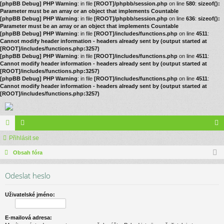
[phpBB Debug] PHP Warning
: in file
[ROOT]/phpbb/session.php
on line
580
:
sizeof():
Parameter must be an array or an object that implements Countable
[phpBB Debug] PHP Warning
: in file
[ROOT]/phpbb/session.php
on line
636
:
sizeof():
Parameter must be an array or an object that implements Countable
[phpBB Debug] PHP Warning
: in file
[ROOT]/includes/functions.php
on line
4511
:
Cannot modify header information - headers already sent by (output started at
[ROOT]/includes/functions.php:3257)
[phpBB Debug] PHP Warning
: in file
[ROOT]/includes/functions.php
on line
4511
:
Cannot modify header information - headers already sent by (output started at
[ROOT]/includes/functions.php:3257)
[phpBB Debug] PHP Warning
: in file
[ROOT]/includes/functions.php
on line
4511
:
Cannot modify header information - headers already sent by (output started at
[ROOT]/includes/functions.php:3257)
ór
Přihlásit se
le
řih
a
Obsah fóra
no
lá
vé
sit
Odeslat heslo
se
Uživatelské jméno:
E-mailová adresa: