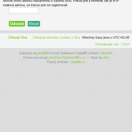
Musíte uvést adresu nastavenou u vašeho účtu. Pokud jste ji neměnili, tak je to e-
mailová adresa, se kterou jste se registrovali.
Obsah fóra
Smazat všechny cookies z fóra
Všechny časy jsou v
UTC+01:00
Kontaktujte nás
Tým
Založeno na
phpBB
® Forum Software © phpBB Limited
ColorizeIt
.
Fórum provozuje
sdružení Pacienti IBD z.s.
— Style by
Arty
Český překlad –
phpBB.cz