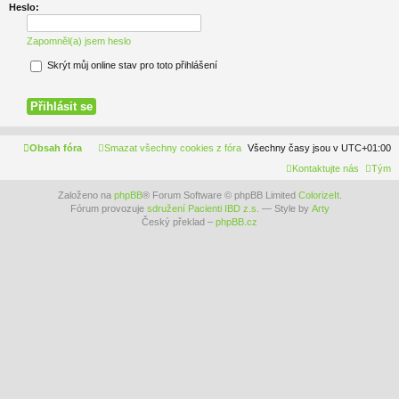
Heslo:
Zapomněl(a) jsem heslo
Skrýt můj online stav pro toto přihlášení
Obsah fóra
Smazat všechny cookies z fóra
Všechny časy jsou v
UTC+01:00
Kontaktujte nás
Tým
Založeno na
phpBB
® Forum Software © phpBB Limited
ColorizeIt
.
Fórum provozuje
sdružení Pacienti IBD z.s.
— Style by
Arty
Český překlad –
phpBB.cz