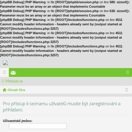
[phpBB Debug] PHP Warning
: in file
[ROOT]/phpbb/session.php
on line
580
:
sizeof():
Parameter must be an array or an object that implements Countable
[phpBB Debug] PHP Warning
: in file
[ROOT]/phpbb/session.php
on line
636
:
sizeof():
Parameter must be an array or an object that implements Countable
[phpBB Debug] PHP Warning
: in file
[ROOT]/includes/functions.php
on line
4511
:
Cannot modify header information - headers already sent by (output started at
[ROOT]/includes/functions.php:3257)
[phpBB Debug] PHP Warning
: in file
[ROOT]/includes/functions.php
on line
4511
:
Cannot modify header information - headers already sent by (output started at
[ROOT]/includes/functions.php:3257)
[phpBB Debug] PHP Warning
: in file
[ROOT]/includes/functions.php
on line
4511
:
Cannot modify header information - headers already sent by (output started at
[ROOT]/includes/functions.php:3257)
ór
Přihlásit se
le
řih
a
Obsah fóra
no
lá
vé
sit
Pro přístup k seznamu uživatelů musíte být zaregistrováni a
se
přihlášeni.
Uživatelské jméno: