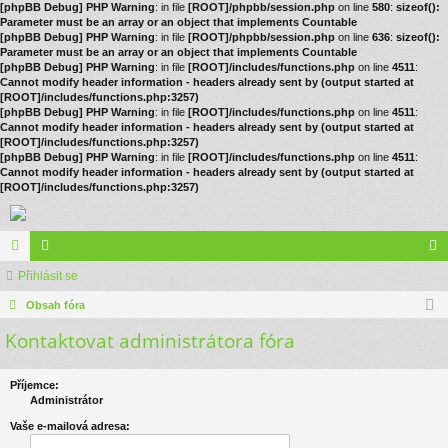
[phpBB Debug] PHP Warning
: in file
[ROOT]/phpbb/session.php
on line
580
:
sizeof():
Parameter must be an array or an object that implements Countable
[phpBB Debug] PHP Warning
: in file
[ROOT]/phpbb/session.php
on line
636
:
sizeof():
Parameter must be an array or an object that implements Countable
[phpBB Debug] PHP Warning
: in file
[ROOT]/includes/functions.php
on line
4511
:
Cannot modify header information - headers already sent by (output started at
[ROOT]/includes/functions.php:3257)
[phpBB Debug] PHP Warning
: in file
[ROOT]/includes/functions.php
on line
4511
:
Cannot modify header information - headers already sent by (output started at
[ROOT]/includes/functions.php:3257)
[phpBB Debug] PHP Warning
: in file
[ROOT]/includes/functions.php
on line
4511
:
Cannot modify header information - headers already sent by (output started at
[ROOT]/includes/functions.php:3257)
ór
Přihlásit se
le
řih
a
Obsah fóra
no
lá
Kontaktovat administrátora fóra
vé
sit
se
Příjemce:
Administrátor
Vaše e-mailová adresa: