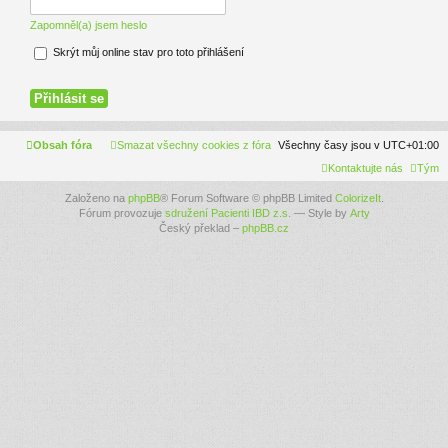
Zapomněl(a) jsem heslo
Skrýt můj online stav pro toto přihlášení
Obsah fóra
Smazat všechny cookies z fóra
Všechny časy jsou v
UTC+01:00
Kontaktujte nás
Tým
Založeno na
phpBB
® Forum Software © phpBB Limited
ColorizeIt
.
Fórum provozuje
sdružení Pacienti IBD z.s.
— Style by
Arty
Český překlad –
phpBB.cz