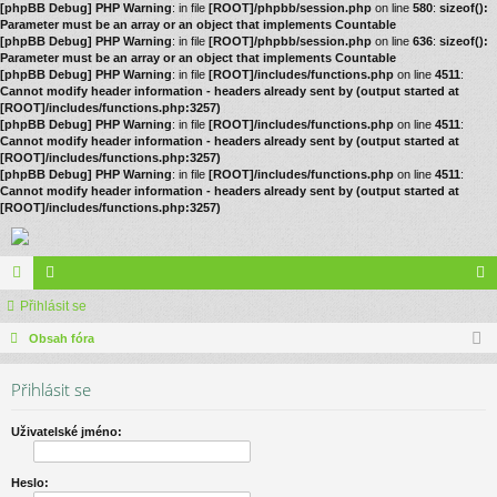
[phpBB Debug] PHP Warning
: in file
[ROOT]/phpbb/session.php
on line
580
:
sizeof():
Parameter must be an array or an object that implements Countable
[phpBB Debug] PHP Warning
: in file
[ROOT]/phpbb/session.php
on line
636
:
sizeof():
Parameter must be an array or an object that implements Countable
[phpBB Debug] PHP Warning
: in file
[ROOT]/includes/functions.php
on line
4511
:
Cannot modify header information - headers already sent by (output started at
[ROOT]/includes/functions.php:3257)
[phpBB Debug] PHP Warning
: in file
[ROOT]/includes/functions.php
on line
4511
:
Cannot modify header information - headers already sent by (output started at
[ROOT]/includes/functions.php:3257)
[phpBB Debug] PHP Warning
: in file
[ROOT]/includes/functions.php
on line
4511
:
Cannot modify header information - headers already sent by (output started at
[ROOT]/includes/functions.php:3257)
ór
Přihlásit se
le
řih
a
Obsah fóra
no
lá
vé
sit
Přihlásit se
se
Uživatelské jméno:
Heslo: