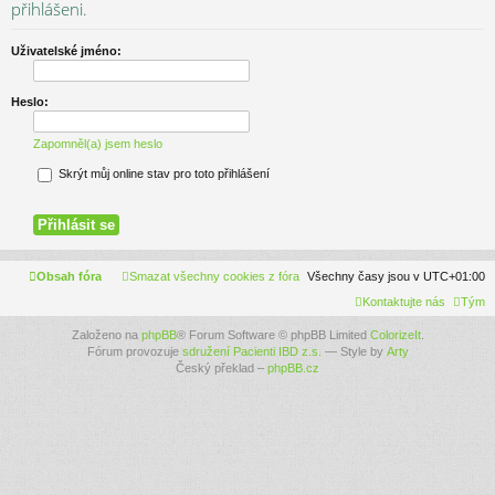
se
přihlášeni.
Uživatelské jméno:
Heslo:
Zapomněl(a) jsem heslo
Skrýt můj online stav pro toto přihlášení
Obsah fóra
Smazat všechny cookies z fóra
Všechny časy jsou v
UTC+01:00
Kontaktujte nás
Tým
Založeno na
phpBB
® Forum Software © phpBB Limited
ColorizeIt
.
Fórum provozuje
sdružení Pacienti IBD z.s.
— Style by
Arty
Český překlad –
phpBB.cz