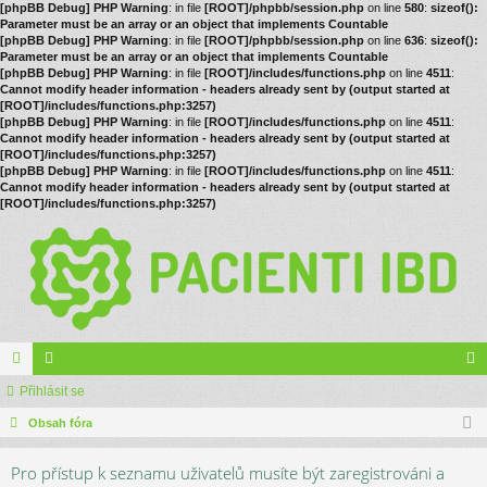
[phpBB Debug] PHP Warning
: in file
[ROOT]/phpbb/session.php
on line
580
:
sizeof():
Parameter must be an array or an object that implements Countable
[phpBB Debug] PHP Warning
: in file
[ROOT]/phpbb/session.php
on line
636
:
sizeof():
Parameter must be an array or an object that implements Countable
[phpBB Debug] PHP Warning
: in file
[ROOT]/includes/functions.php
on line
4511
:
Cannot modify header information - headers already sent by (output started at
[ROOT]/includes/functions.php:3257)
[phpBB Debug] PHP Warning
: in file
[ROOT]/includes/functions.php
on line
4511
:
Cannot modify header information - headers already sent by (output started at
[ROOT]/includes/functions.php:3257)
[phpBB Debug] PHP Warning
: in file
[ROOT]/includes/functions.php
on line
4511
:
Cannot modify header information - headers already sent by (output started at
[ROOT]/includes/functions.php:3257)
ór
Přihlásit se
le
řih
a
Obsah fóra
no
lá
vé
sit
Pro přístup k seznamu uživatelů musíte být zaregistrováni a