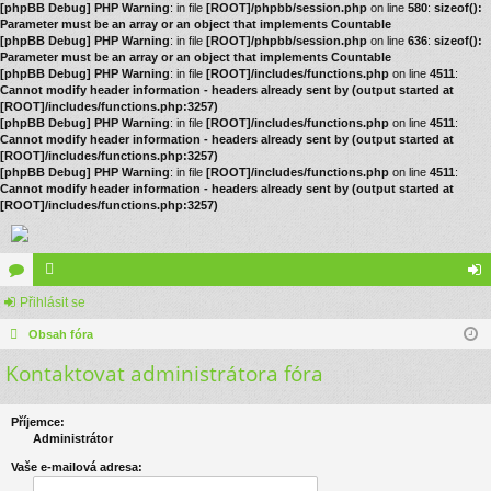
[phpBB Debug] PHP Warning
: in file
[ROOT]/phpbb/session.php
on line
580
:
sizeof():
Parameter must be an array or an object that implements Countable
[phpBB Debug] PHP Warning
: in file
[ROOT]/phpbb/session.php
on line
636
:
sizeof():
Parameter must be an array or an object that implements Countable
[phpBB Debug] PHP Warning
: in file
[ROOT]/includes/functions.php
on line
4511
:
Cannot modify header information - headers already sent by (output started at
[ROOT]/includes/functions.php:3257)
[phpBB Debug] PHP Warning
: in file
[ROOT]/includes/functions.php
on line
4511
:
Cannot modify header information - headers already sent by (output started at
[ROOT]/includes/functions.php:3257)
[phpBB Debug] PHP Warning
: in file
[ROOT]/includes/functions.php
on line
4511
:
Cannot modify header information - headers already sent by (output started at
[ROOT]/includes/functions.php:3257)
ór
Přihlásit se
le
řih
a
Obsah fóra
no
lá
Kontaktovat administrátora fóra
vé
sit
se
Příjemce:
Administrátor
Vaše e-mailová adresa: