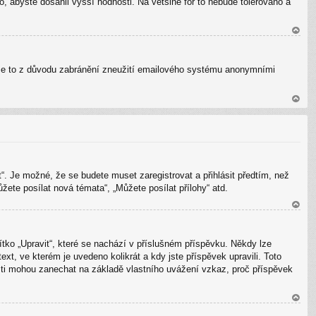
, abyste dosáhli vyšší hodnosti. Na většině fór to nebude tolerováno a
u
N
ah
il. Je to z důvodu zabránění zneužití emailového systému anonymními
or
u
N
ah
or
u
“. Je možné, že se budete muset zaregistrovat a přihlásit předtím, než
ete posílat nová témata“, „Můžete posílat přílohy“ atd.
N
ah
tko „Upravit“, které se nachází v příslušném příspěvku. Někdy lze
or
xt, ve kterém je uvedeno kolikrát a kdy jste příspěvek upravili. Toto
u
 ti mohou zanechat na základě vlastního uvážení vzkaz, proč příspěvek
N