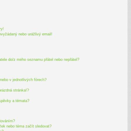
y!
evyžádaný nebo urážlivý email!
atele do/z mého seznamu přátel nebo nepřátel?
nebo v jednotlivých fórech?
prázdná stránka!?
íspěvky a témata?
edováním?
ožek nebo téma začít sledovat?