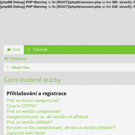
[phpBB Debug] PHP Warning
: in file
[ROOT]/phpbb/session.php
on line
580
:
sizeof():
[phpBB Debug] PHP Warning
: in file
[ROOT]/phpbb/session.php
on line
636
:
sizeof():
Fóra
Členové
Přihlásit se
Obsah fóra
Často kladené otázky
Přihlašování a registrace
Proč se musím zaregistrovat?
Co je to COPPA?
Proč se nemůžu zaregistrovat?
Zaregistroval jsem se, ale nemůžu se přihlásit!
Proč se nemůžu přihlásit?
Byl jsem ve fóru zaregistrovaný, ale teď se nemůžu přihlásit?!
Zapomněl jsem heslo!