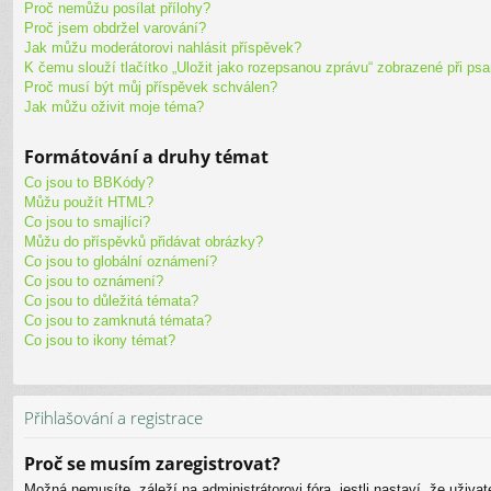
Proč nemůžu posílat přílohy?
Proč jsem obdržel varování?
Jak můžu moderátorovi nahlásit příspěvek?
K čemu slouží tlačítko „Uložit jako rozepsanou zprávu“ zobrazené při ps
Proč musí být můj příspěvek schválen?
Jak můžu oživit moje téma?
Formátování a druhy témat
Co jsou to BBKódy?
Můžu použít HTML?
Co jsou to smajlíci?
Můžu do příspěvků přidávat obrázky?
Co jsou to globální oznámení?
Co jsou to oznámení?
Co jsou to důležitá témata?
Co jsou to zamknutá témata?
Co jsou to ikony témat?
Přihlašování a registrace
Proč se musím zaregistrovat?
Možná nemusíte, záleží na administrátorovi fóra, jestli nastaví, že uživa