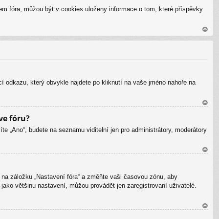
ah
em fóra, můžou být v cookies uloženy informace o tom, které příspěvky
or
u
N
ah
or
u
cí odkazu, který obvykle najdete po kliknutí na vaše jméno nahoře na
N
ve fóru?
ah
íte „Ano“, budete na seznamu viditelní jen pro administrátory, moderátory
or
u
N
ah
“ na záložku „Nastavení fóra“ a změňte vaši časovou zónu, aby
or
jako většinu nastavení, můžou provádět jen zaregistrovaní uživatelé.
u
N