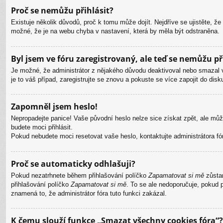
Proč se nemůžu přihlásit?
Existuje několik důvodů, proč k tomu může dojít. Nejdříve se ujistěte, že
možné, že je na webu chyba v nastavení, která by měla být odstraněna.
Byl jsem ve fóru zaregistrovaný, ale teď se nemůžu při
Je možné, že administrátor z nějakého důvodu deaktivoval nebo smazal vá
je to váš případ, zaregistrujte se znovu a pokuste se více zapojit do disk
Zapomněl jsem heslo!
Nepropadejte panice! Vaše původní heslo nelze sice získat zpět, ale můž
budete moci přihlásit.
Pokud nebudete moci resetovat vaše heslo, kontaktujte administrátora fó
Proč se automaticky odhlašuji?
Pokud nezatrhnete během přihlašování políčko
Zapamatovat si mě
zůstan
přihlašování políčko
Zapamatovat si mě
. To se ale nedoporučuje, pokud p
znamená to, že administrátor fóra tuto funkci zakázal.
K čemu slouží funkce „Smazat všechny cookies fóra“?