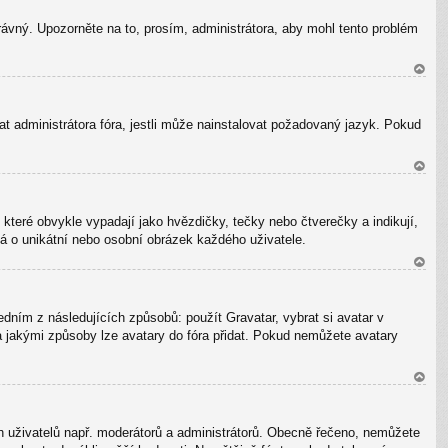
ah
právný. Upozorněte na to, prosím, administrátora, aby mohl tento problém
or
u
N
ah
t administrátora fóra, jestli může nainstalovat požadovaný jazyk. Pokud
or
u
N
ah
které obvykle vypadají jako hvězdičky, tečky nebo čtverečky a indikují,
or
dná o unikátní nebo osobní obrázek každého uživatele.
u
N
ah
edním z následujících způsobů: použít Gravatar, vybrat si avatar v
or
no a jakými způsoby lze avatary do fóra přidat. Pokud nemůžete avatary
u
N
ah
ých uživatelů např. moderátorů a administrátorů. Obecně řečeno, nemůžete
or