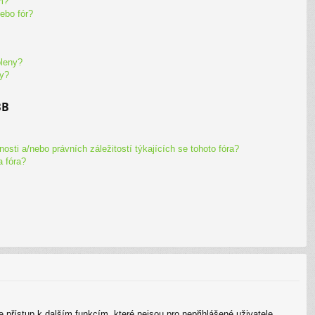
m?
ebo fór?
oleny?
hy?
BB
sti a/nebo právních záležitostí týkajících se tohoto fóra?
a fóra?
te přístup k dalším funkcím, které nejsou pro nepřihlášené uživatele