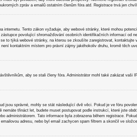
soukromých zpráv a emailů ostatním členům fóra atd. Registrace trvá jen chví
 internetu. Tento zákon vyžaduje, aby webové stránky, které mohou potenci
stupce povolující shromažďování osobních identifikačních informací od nezlet
 se to týká webové stránky, na kterou se zkoušíte zaregistrovat, kontaktuj
 a není kontaktním místem pro právní zájmy jakéhokoliv druhu, kromě těch u
návštěvníkům, aby se stali členy fóra. Administrátor mohl také zakázat vaši
kud jsou správné, mohly se stát následující dvě věci. Pokud je ve fóru pov
tě nemáte třináct let, budete muset postupovat podle instrukcí, které jste ob
bo administrátorem. Tato informace byla zobrazena během registrace. Pokud js
ou emailovou adresu, nebo byl email zachycen spam filtrem a skončil ve složce