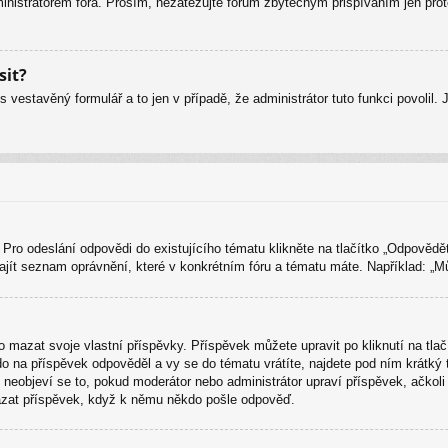
nistrátorem fóra. Prosím, nezatěžujte fórum zbytečným přispíváním jen proto
sit?
s vestavěný formulář a to jen v případě, že administrátor tuto funkci povol
 Pro odeslání odpovědi do existujícího tématu klikněte na tlačítko „Odpovědět
ít seznam oprávnění, které v konkrétním fóru a tématu máte. Například: „Můž
mazat svoje vlastní příspěvky. Příspěvek můžete upravit po kliknutí na tlačí
 na příspěvek odpověděl a vy se do tématu vrátíte, najdete pod ním krátký te
neobjeví se to, pokud moderátor nebo administrátor upraví příspěvek, ačkoli
azat příspěvek, když k němu někdo pošle odpověď.