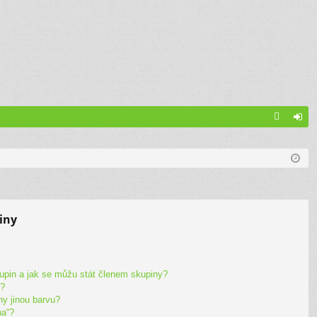
A
řih
Q
lá
sit
se
iny
upin a jak se můžu stát členem skupiny?
y?
ny jinou barvu?
na“?