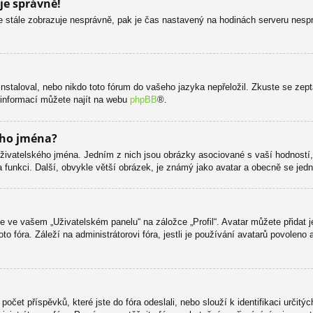
je správně!
s se stále zobrazuje nesprávně, pak je čas nastavený na hodinách serveru nes
staloval, nebo nikdo toto fórum do vašeho jazyka nepřeložil. Zkuste se zepta
 informací můžete najít na webu
phpBB
®.
ého jména?
živatelského jména. Jedním z nich jsou obrázky asociované s vaší hodností, 
óra funkci. Další, obvykle větší obrázek, je známý jako avatar a obecně se je
 ve vašem „Uživatelském panelu“ na záložce „Profil“. Avatar můžete přidat j
oto fóra. Záleží na administrátorovi fóra, jestli je používání avatarů povole
očet příspěvků, které jste do fóra odeslali, nebo slouží k identifikaci určit