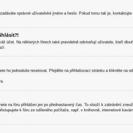
 zadáváte správné uživatelské jméno a heslo. Pokud tomu tak je, kontaktujte ad
hlásit?!
š účet. Na některých fórech také pravidelně odstraňují uživatele, kteří dlo
uzí.
ete ho jednoduše resetovat. Přejděte na přihlašovací stránku a klikněte na 
ra.
ete na fóru přihlášen jen po přednastavený čas. To slouží k zabránění zneuž
řistupujete k fóru ze sdíleného počítače, např. v knihovně, internetové kavá