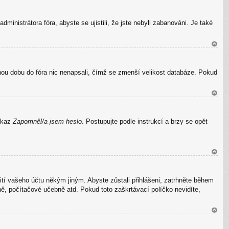
N
ah
ministrátora fóra, abyste se ujistili, že jste nebyli zabanováni. Je také
or
u
N
ah
uhou dobu do fóra nic nenapsali, čímž se zmenší velikost databáze. Pokud
or
u
N
ah
odkaz
Zapomněl/a jsem heslo
. Postupujte podle instrukcí a brzy se opět
or
u
N
ah
ití vašeho účtu někým jiným. Abyste zůstali přihlášeni, zatrhněte během
or
rně, počítačové učebně atd. Pokud toto zaškrtávací políčko nevidíte,
u
N