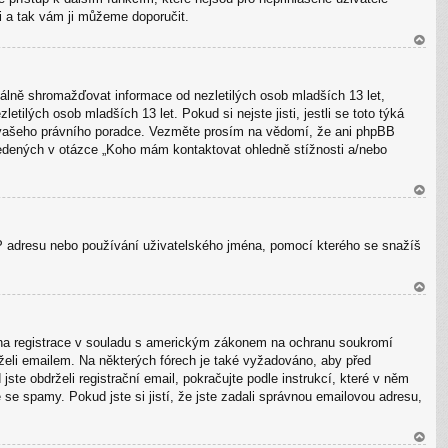
li a tak vám ji můžeme doporučit.
N
ah
álně shromažďovat informace od nezletilých osob mladších 13 let,
or
ilých osob mladších 13 let. Pokud si nejste jisti, jestli se toto týká
u
te vašeho právního poradce. Vezměte prosím na vědomí, že ani phpBB
vedených v otázce „Koho mám kontaktovat ohledně stížnosti a/nebo
N
ah
 IP adresu nebo používání uživatelského jména, pomocí kterého se snažíš
or
u
N
ah
olena registrace v souladu s americkým zákonem na ochranu soukromí
or
drželi emailem. Na některých fórech je také vyžadováno, aby před
u
te obdrželi registrační email, pokračujte podle instrukcí, které v něm
 se spamy. Pokud jste si jistí, že jste zadali správnou emailovou adresu,