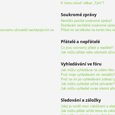
K čemu slouží odkaz „Tým“?
Soukromé zprávy
Nemůžu posílat soukromé zprávy!
Dostávám nechtěné soukromé zpráv
 seznamu uživatelů nacházejících se
Přišel mi od někoho na tomto fóru n
Přátelé a nepřátelé
Co jsou seznamy přátel a nepřátel?
Jak můžu přidat nebo odstranit uživ
Vyhledávání ve fóru
Jak můžu vyhledávat na celém fóru 
Proč moje vyhledávání nic nenašlo?
Proč se mi po vyhledávání zobrazí 
Jak můžu vyhledat určité uživatele?
Jak můžu vyhledat svoje vlastní př
Sledování a záložky
Jaký je rozdíl mezi záložkami a sl
Jak můžu přidat určité téma do zál