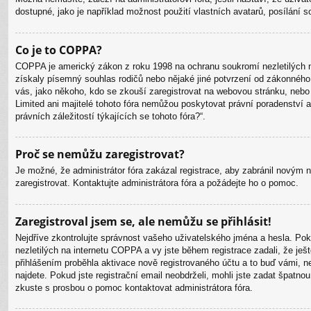
dostupné, jako je například možnost použití vlastních avatarů, posílání 
Co je to COPPA?
COPPA je americký zákon z roku 1998 na ochranu soukromí nezletilých na
získaly písemný souhlas rodičů nebo nějaké jiné potvrzení od zákonného zá
vás, jako někoho, kdo se zkouší zaregistrovat na webovou stránku, nebo
Limited ani majitelé tohoto fóra nemůžou poskytovat právní poradenství
právních záležitostí týkajících se tohoto fóra?“.
Proč se nemůžu zaregistrovat?
Je možné, že administrátor fóra zakázal registrace, aby zabránil novým 
zaregistrovat. Kontaktujte administrátora fóra a požádejte ho o pomoc.
Zaregistroval jsem se, ale nemůžu se přihlásit!
Nejdříve zkontrolujte správnost vašeho uživatelského jména a hesla. Po
nezletilých na internetu COPPA a vy jste během registrace zadali, že ješ
přihlášením proběhla aktivace nově registrovaného účtu a to buď vámi, ne
najdete. Pokud jste registrační email neobdrželi, mohli jste zadat špatn
zkuste s prosbou o pomoc kontaktovat administrátora fóra.