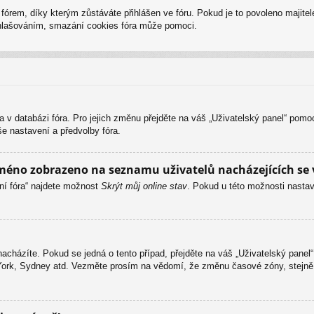
em, díky kterým zůstáváte přihlášen ve fóru. Pokud je to povoleno majitel
odhlašováním, smazání cookies fóra může pomoci.
a v databázi fóra. Pro jejich změnu přejděte na váš „Uživatelský panel“ pomo
e nastavení a předvolby fóra.
méno zobrazeno na seznamu uživatelů nacházejících se 
ní fóra“ najdete možnost
Skrýt můj online stav
. Pokud u této možnosti nastav
acházíte. Pokud se jedná o tento případ, přejděte na váš „Uživatelský panel
 York, Sydney atd. Vezměte prosím na vědomí, že změnu časové zóny, stejně 