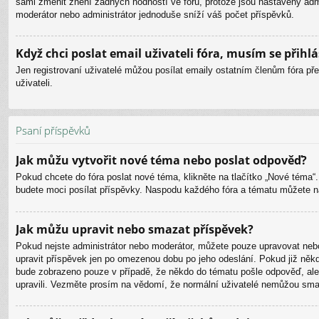
sami změnit znění žádných hodností ve fóru, protože jsou nastaveny admi
moderátor nebo administrátor jednoduše sníží váš počet příspěvků.
Když chci poslat email uživateli fóra, musím se přihlá
Jen registrovaní uživatelé můžou posílat emaily ostatním členům fóra pře
uživateli.
Psaní příspěvků
Jak můžu vytvořit nové téma nebo poslat odpověď?
Pokud chcete do fóra poslat nové téma, klikněte na tlačítko „Nové téma“.
budete moci posílat příspěvky. Naspodu každého fóra a tématu můžete naj
Jak můžu upravit nebo smazat příspěvek?
Pokud nejste administrátor nebo moderátor, můžete pouze upravovat nebo 
upravit příspěvek jen po omezenou dobu po jeho odeslání. Pokud již někdo
bude zobrazeno pouze v případě, že někdo do tématu pošle odpověď, ale 
upravili. Vezměte prosím na vědomí, že normální uživatelé nemůžou sm