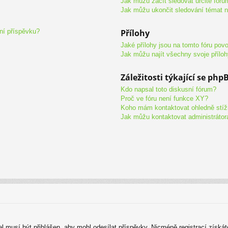
Jak můžu začít sledovat určité fóru
Jak můžu ukončit sledování témat n
aní příspěvku?
Přílohy
Jaké přílohy jsou na tomto fóru pov
Jak můžu najít všechny svoje přílo
Záležitosti týkající se php
Kdo napsal toto diskusní fórum?
Proč ve fóru není funkce XY?
Koho mám kontaktovat ohledně stížno
Jak můžu kontaktovat administrátor
tel musí být přihlášen, aby mohl odesílat příspěvky. Nicméně registrací získá