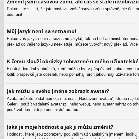
Změnil jsem časovou zónu, ale čas se stále nezobrazu
Pokud jste si jisti, že jste nastavili vaši časovou zónu správně, ale ča
odstranit.
Můj jazyk není na seznamu!
Pokud váš jazyk není na seznamu jazyků, tak ho buď administrátor nenain
překlad do vašeho jazyku neexistuje, můžete vytvořit nový překlad. Více
K čemu slouží obrázky zobrazené u mého uživatelsk
Existují dva druhy obrázků, které můžou být v příspěvcích zobrazeny u u
kolik příspěvků jste odeslali, nebo pomáhají určit jakou mají uživatelé f
Jak můžu u svého jména zobrazit avatar?
Avatar můžete přidat pomocí možnosti „Nastavení avataru“, kterou najdete
Galerii, použít vzdálený avatar (z jiného webu), nebo avatar nahrát do toh
používat, kontaktujte administrátora fóra.
Jaká je moje hodnost a jak ji můžu změnit?
Hodnosti, které jsou zobrazeny pod vaším uživatelským jménem, indikují p