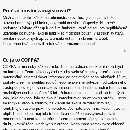
Proč se musím zaregistrovat?
Možná nemusíte, záleží na administrátorovi fóra, jestli nastaví, že
uživatel musí být přihlášen, aby mohl odesílat příspěvky. Nicméně
registrací získáte přístup k dalším funkcím, které nejsou pro nepřihlášené
uživatele dostupné, jako je například možnost použití vlastních avatarů,
posílání soukromých zpráv a emailů ostatním členům fóra atd.
Registrace trvá jen chvíli a tak vám ji můžeme doporučit.
N
Co je to COPPA?
ah
COPPA je americký zákon z roku 1998 na ochranu soukromí nezletilých
or
na internetu. Tento zákon vyžaduje, aby webové stránky, které mohou
u
potenciálně shromažďovat informace od nezletilých osob mladších 13 let,
získaly písemný souhlas rodičů nebo nějaké jiné potvrzení od zákonného
zástupce povolující shromažďování osobních identifikačních informací od
nezletilých osob mladších 13 let. Pokud si nejste jisti, jestli se toto týká
vás, jako někoho, kdo se zkouší zaregistrovat na webovou stránku, nebo
se to týká webové stránky, na kterou se zkoušíte zaregistrovat,
kontaktujte vašeho právního poradce. Vezměte prosím na vědomí, že ani
phpBB Limited ani majitelé tohoto fóra nemůžou poskytovat právní
poradenství a není kontaktním místem pro právní zájmy jakéhokoliv
druhu, kromě těch uvedených v otázce „Koho mám kontaktovat ohledně
stížnosti a/nebo právních záležitostí týkajících se tohoto fóra?“.