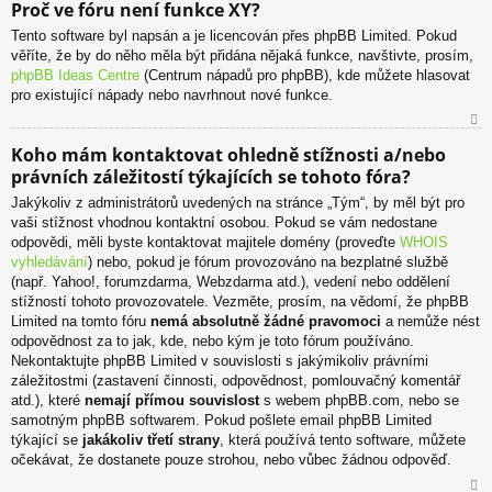
Proč ve fóru není funkce XY?
ah
Tento software byl napsán a je licencován přes phpBB Limited. Pokud
or
věříte, že by do něho měla být přidána nějaká funkce, navštivte, prosím,
u
phpBB Ideas Centre
(Centrum nápadů pro phpBB), kde můžete hlasovat
pro existující nápady nebo navrhnout nové funkce.
N
Koho mám kontaktovat ohledně stížnosti a/nebo
ah
právních záležitostí týkajících se tohoto fóra?
or
u
Jakýkoliv z administrátorů uvedených na stránce „Tým“, by měl být pro
vaši stížnost vhodnou kontaktní osobou. Pokud se vám nedostane
odpovědi, měli byste kontaktovat majitele domény (proveďte
WHOIS
vyhledávání
) nebo, pokud je fórum provozováno na bezplatné službě
(např. Yahoo!, forumzdarma, Webzdarma atd.), vedení nebo oddělení
stížností tohoto provozovatele. Vezměte, prosím, na vědomí, že phpBB
Limited na tomto fóru
nemá absolutně žádné pravomoci
a nemůže nést
odpovědnost za to jak, kde, nebo kým je toto fórum používáno.
Nekontaktujte phpBB Limited v souvislosti s jakýmikoliv právními
záležitostmi (zastavení činnosti, odpovědnost, pomlouvačný komentář
atd.), které
nemají přímou souvislost
s webem phpBB.com, nebo se
samotným phpBB softwarem. Pokud pošlete email phpBB Limited
týkající se
jakákoliv třetí strany
, která používá tento software, můžete
očekávat, že dostanete pouze strohou, nebo vůbec žádnou odpověď.