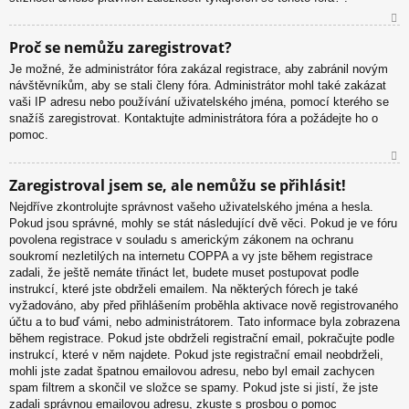
N
Proč se nemůžu zaregistrovat?
ah
Je možné, že administrátor fóra zakázal registrace, aby zabránil novým
or
návštěvníkům, aby se stali členy fóra. Administrátor mohl také zakázat
u
vaši IP adresu nebo používání uživatelského jména, pomocí kterého se
snažíš zaregistrovat. Kontaktujte administrátora fóra a požádejte ho o
pomoc.
N
Zaregistroval jsem se, ale nemůžu se přihlásit!
ah
Nejdříve zkontrolujte správnost vašeho uživatelského jména a hesla.
or
Pokud jsou správné, mohly se stát následující dvě věci. Pokud je ve fóru
u
povolena registrace v souladu s americkým zákonem na ochranu
soukromí nezletilých na internetu COPPA a vy jste během registrace
zadali, že ještě nemáte třináct let, budete muset postupovat podle
instrukcí, které jste obdrželi emailem. Na některých fórech je také
vyžadováno, aby před přihlášením proběhla aktivace nově registrovaného
účtu a to buď vámi, nebo administrátorem. Tato informace byla zobrazena
během registrace. Pokud jste obdrželi registrační email, pokračujte podle
instrukcí, které v něm najdete. Pokud jste registrační email neobdrželi,
mohli jste zadat špatnou emailovou adresu, nebo byl email zachycen
spam filtrem a skončil ve složce se spamy. Pokud jste si jistí, že jste
zadali správnou emailovou adresu, zkuste s prosbou o pomoc