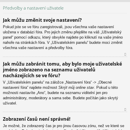
N
ah
Předvolby a nastavení uživatele
or
u
Jak můžu změnit svoje nastavení?
Pokud jste se ve fóru zaregistrovali, jsou všechna vaše nastavení
uložena v databázi fóra. Pro jejich změnu přejděte na váš „Uživatelský
panel“ pomocí odkazu, který obvykle najdete po kliknutí na vaše jméno
nahoře na stránkách fóra. V „Uživatelském panelu“ budete moci změnit
všechna vaše nastavení a předvolby fóra.
N
Jak můžu zabránit tomu, aby bylo moje uživatelské
ah
jméno zobrazeno na seznamu uživatelů
or
nacházejících se ve fóru?
u
V „Uživatelském panelu“ na záložce „Nastavení fóra“ -> „Obecné
nastavení fóra“ najdete možnost
Skrýt můj online stav
. Pokud u této
možnosti nastavíte „Ano“, budete na seznamu viditelní jen pro
administrátory, moderátory a sama sebe. Budete počítán jako skrytý
uživatel.
N
Zobrazení časů není správné!
ah
Je možné, že zobrazený čas je pro jinou časovou zónu, než ve které se
or