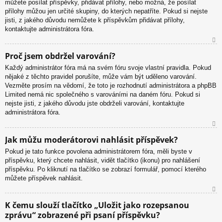
můžete posílat příspěvky, přidávat přílohy, nebo možná, že posílat
přílohy můžou jen určité skupiny, do kterých nepatříte. Pokud si nejste
jisti, z jakého důvodu nemůžete k příspěvkům přidávat přílohy,
kontaktujte administrátora fóra.
N
Proč jsem obdržel varování?
ah
Každý administrátor fóra má na svém fóru svoje vlastní pravidla. Pokud
or
nějaké z těchto pravidel porušíte, může vám být uděleno varování.
u
Vezměte prosím na vědomí, že toto je rozhodnutí administrátora a phpBB
Limited nemá nic společného s varováními na daném fóru. Pokud si
nejste jisti, z jakého důvodu jste obdrželi varování, kontaktujte
administrátora fóra.
N
Jak můžu moderátorovi nahlásit příspěvek?
ah
Pokud je tato funkce povolena administrátorem fóra, měli byste v
or
příspěvku, který chcete nahlásit, vidět tlačítko (ikonu) pro nahlášení
u
příspěvku. Po kliknutí na tlačítko se zobrazí formulář, pomocí kterého
můžete příspěvek nahlásit.
N
K čemu slouží tlačítko „Uložit jako rozepsanou
ah
zprávu“ zobrazené při psaní příspěvku?
or