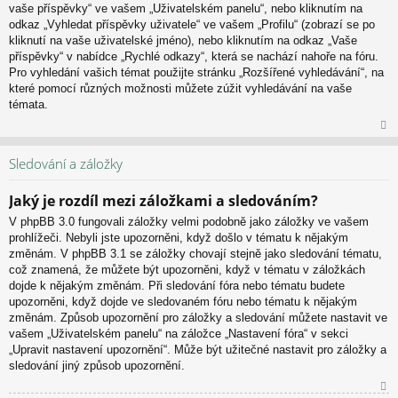
vaše příspěvky“ ve vašem „Uživatelském panelu“, nebo kliknutím na
u
odkaz „Vyhledat příspěvky uživatele“ ve vašem „Profilu“ (zobrazí se po
kliknutí na vaše uživatelské jméno), nebo kliknutím na odkaz „Vaše
příspěvky“ v nabídce „Rychlé odkazy“, která se nachází nahoře na fóru.
Pro vyhledání vašich témat použijte stránku „Rozšířené vyhledávání“, na
které pomocí různých možnosti můžete zúžit vyhledávání na vaše
témata.
N
ah
Sledování a záložky
or
u
Jaký je rozdíl mezi záložkami a sledováním?
V phpBB 3.0 fungovali záložky velmi podobně jako záložky ve vašem
prohlížeči. Nebyli jste upozorněni, když došlo v tématu k nějakým
změnám. V phpBB 3.1 se záložky chovají stejně jako sledování tématu,
což znamená, že můžete být upozorněni, když v tématu v záložkách
dojde k nějakým změnám. Při sledování fóra nebo tématu budete
upozorněni, když dojde ve sledovaném fóru nebo tématu k nějakým
změnám. Způsob upozornění pro záložky a sledování můžete nastavit ve
vašem „Uživatelském panelu“ na záložce „Nastavení fóra“ v sekci
„Upravit nastavení upozornění“. Může být užitečné nastavit pro záložky a
sledování jiný způsob upozornění.