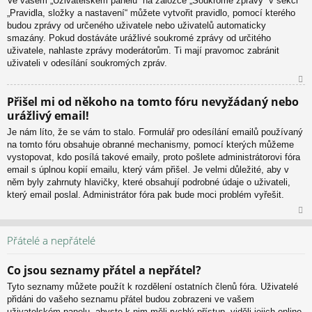
Ve vašem „Uživatelském panelu“ na záložce „Soukromé zprávy“ v sekci
or
„Pravidla, složky a nastavení“ můžete vytvořit pravidlo, pomocí kterého
u
budou zprávy od určeného uživatele nebo uživatelů automaticky
smazány. Pokud dostáváte urážlivé soukromé zprávy od určitého
uživatele, nahlaste zprávy moderátorům. Ti mají pravomoc zabránit
uživateli v odesílání soukromých zpráv.
N
Přišel mi od někoho na tomto fóru nevyžádaný nebo
ah
urážlivý email!
or
u
Je nám líto, že se vám to stalo. Formulář pro odesílání emailů používaný
na tomto fóru obsahuje obranné mechanismy, pomocí kterých můžeme
vystopovat, kdo posílá takové emaily, proto pošlete administrátorovi fóra
email s úplnou kopií emailu, který vám přišel. Je velmi důležité, aby v
něm byly zahrnuty hlavičky, které obsahují podrobné údaje o uživateli,
který email poslal. Administrátor fóra pak bude moci problém vyřešit.
N
ah
Přátelé a nepřátelé
or
u
Co jsou seznamy přátel a nepřátel?
Tyto seznamy můžete použít k rozdělení ostatních členů fóra. Uživatelé
přidáni do vašeho seznamu přátel budou zobrazeni ve vašem
uživatelském panelu, abyste k nim měli rychlý přístup, viděli jejich online