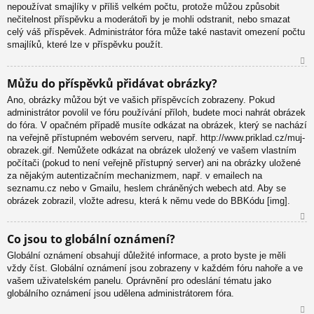
nepoužívat smajlíky v příliš velkém počtu, protože můžou způsobit
nečitelnost příspěvku a moderátoři by je mohli odstranit, nebo smazat
celý váš příspěvek. Administrátor fóra může také nastavit omezení počtu
smajlíků, které lze v příspěvku použít.
N
Můžu do příspěvků přidávat obrázky?
ah
Ano, obrázky můžou být ve vašich příspěvcích zobrazeny. Pokud
or
administrátor povolil ve fóru používání příloh, budete moci nahrát obrázek
u
do fóra. V opačném případě musíte odkázat na obrázek, který se nachází
na veřejně přístupném webovém serveru, např. http://www.priklad.cz/muj-
obrazek.gif. Nemůžete odkázat na obrázek uložený ve vašem vlastním
počítači (pokud to není veřejně přístupný server) ani na obrázky uložené
za nějakým autentizačním mechanizmem, např. v emailech na
seznamu.cz nebo v Gmailu, heslem chráněných webech atd. Aby se
obrázek zobrazil, vložte adresu, která k němu vede do BBKódu [img].
N
Co jsou to globální oznámení?
ah
Globální oznámení obsahují důležité informace, a proto byste je měli
or
vždy číst. Globální oznámení jsou zobrazeny v každém fóru nahoře a ve
u
vašem uživatelském panelu. Oprávnění pro odeslání tématu jako
globálního oznámení jsou udělena administrátorem fóra.