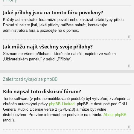
or
u
Jaké přílohy jsou na tomto fóru povoleny?
Každý administrátor fóra může povolit nebo zakázat určité typy příloh.
Pokud si nejste jisti, jaké přílohy můžete nahrát, kontaktujte
administrátora fóra a požádejte ho o pomoc.
N
Jak můžu najít všechny svoje přílohy?
ah
Seznam se všemi přílohami, které jste nahráli, najdete ve vašem
or
„Uživatelském panelu“ v sekci „Přílohy“.
u
N
ah
Záležitosti týkající se phpBB
or
u
Kdo napsal toto diskusní fórum?
Tento software (v jeho nemodifikované podobě) byl vytvořen, zveřejněn a
chráněn autorskými právy
phpBB Limited
. phpBB je dostupné pod GNU
General Public License verze 2 (GPL-2.0) a může být volně
distribuováno. Pro více informací se podívejte na stránku
About phpBB
(angl.).
N