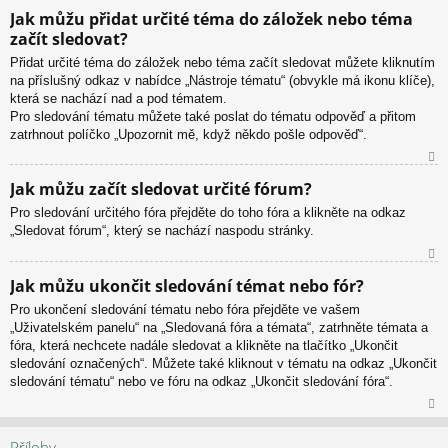
N
Jak můžu přidat určité téma do záložek nebo téma
ah
začít sledovat?
or
u
Přidat určité téma do záložek nebo téma začít sledovat můžete kliknutím
na příslušný odkaz v nabídce „Nástroje tématu“ (obvykle má ikonu klíče),
která se nachází nad a pod tématem.
Pro sledování tématu můžete také poslat do tématu odpověď a přitom
zatrhnout políčko „Upozornit mě, když někdo pošle odpověď“.
N
Jak můžu začít sledovat určité fórum?
ah
Pro sledování určitého fóra přejděte do toho fóra a klikněte na odkaz
or
„Sledovat fórum“, který se nachází naspodu stránky.
u
N
Jak můžu ukončit sledování témat nebo fór?
ah
Pro ukončení sledování tématu nebo fóra přejděte ve vašem
or
„Uživatelském panelu“ na „Sledovaná fóra a témata“, zatrhněte témata a
u
fóra, která nechcete nadále sledovat a klikněte na tlačítko „Ukončit
sledování označených“. Můžete také kliknout v tématu na odkaz „Ukončit
sledování tématu“ nebo ve fóru na odkaz „Ukončit sledování fóra“.
N
ah
Přílohy