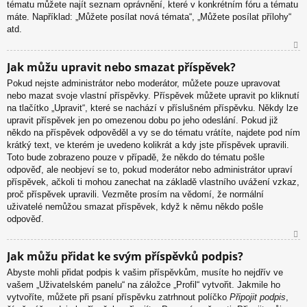
tématu můžete najít seznam oprávnění, které v konkrétním fóru a tématu
máte. Například: „Můžete posílat nová témata“, „Můžete posílat přílohy“
atd.
N
Jak můžu upravit nebo smazat příspěvek?
ah
Pokud nejste administrátor nebo moderátor, můžete pouze upravovat
or
nebo mazat svoje vlastní příspěvky. Příspěvek můžete upravit po kliknutí
u
na tlačítko „Upravit“, které se nachází v příslušném příspěvku. Někdy lze
upravit příspěvek jen po omezenou dobu po jeho odeslání. Pokud již
někdo na příspěvek odpověděl a vy se do tématu vrátíte, najdete pod ním
krátký text, ve kterém je uvedeno kolikrát a kdy jste příspěvek upravili.
Toto bude zobrazeno pouze v případě, že někdo do tématu pošle
odpověď, ale neobjeví se to, pokud moderátor nebo administrátor upraví
příspěvek, ačkoli ti mohou zanechat na základě vlastního uvážení vzkaz,
proč příspěvek upravili. Vezměte prosím na vědomí, že normální
uživatelé nemůžou smazat příspěvek, když k němu někdo pošle
odpověď.
N
Jak můžu přidat ke svým příspěvků podpis?
ah
Abyste mohli přidat podpis k vašim příspěvkům, musíte ho nejdřív ve
or
vašem „Uživatelském panelu“ na záložce „Profil“ vytvořit. Jakmile ho
u
vytvoříte, můžete při psaní příspěvku zatrhnout políčko
Připojit podpis
,