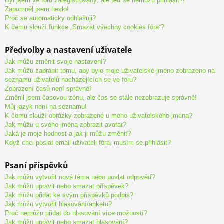
Byl jsem ve fóru zaregistrovaný, ale teď se nemůžu přihlásit?!
Zapomněl jsem heslo!
Proč se automaticky odhlašuji?
K čemu slouží funkce „Smazat všechny cookies fóra“?
Předvolby a nastavení uživatele
Jak můžu změnit svoje nastavení?
Jak můžu zabránit tomu, aby bylo moje uživatelské jméno zobrazeno na
seznamu uživatelů nacházejících se ve fóru?
Zobrazení časů není správné!
Změnil jsem časovou zónu, ale čas se stále nezobrazuje správně!
Můj jazyk není na seznamu!
K čemu slouží obrázky zobrazené u mého uživatelského jména?
Jak můžu u svého jména zobrazit avatar?
Jaká je moje hodnost a jak ji můžu změnit?
Když chci poslat email uživateli fóra, musím se přihlásit?
Psaní příspěvků
Jak můžu vytvořit nové téma nebo poslat odpověď?
Jak můžu upravit nebo smazat příspěvek?
Jak můžu přidat ke svým příspěvků podpis?
Jak můžu vytvořit hlasování/anketu?
Proč nemůžu přidat do hlasování více možností?
Jak můžu upravit nebo smazat hlasování?