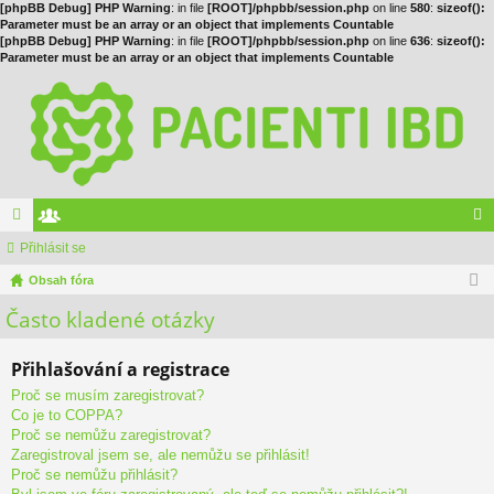
[phpBB Debug] PHP Warning
: in file
[ROOT]/phpbb/session.php
on line
580
:
sizeof():
Parameter must be an array or an object that implements Countable
[phpBB Debug] PHP Warning
: in file
[ROOT]/phpbb/session.php
on line
636
:
sizeof():
Parameter must be an array or an object that implements Countable
ór
Přihlásit se
le
řih
a
Obsah fóra
no
lá
Často kladené otázky
vé
sit
se
Přihlašování a registrace
Proč se musím zaregistrovat?
Co je to COPPA?
Proč se nemůžu zaregistrovat?
Zaregistroval jsem se, ale nemůžu se přihlásit!
Proč se nemůžu přihlásit?