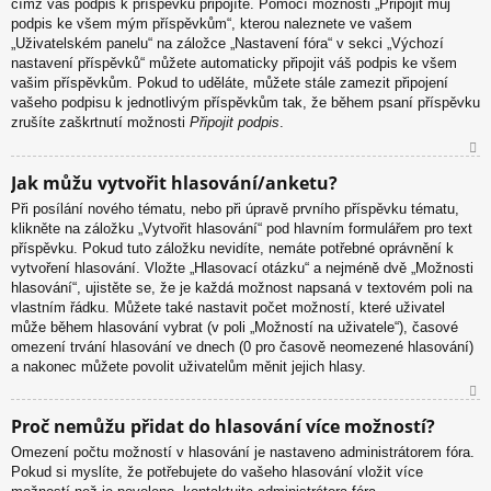
čímž váš podpis k příspěvku připojíte. Pomocí možnosti „Připojit můj
podpis ke všem mým příspěvkům“, kterou naleznete ve vašem
„Uživatelském panelu“ na záložce „Nastavení fóra“ v sekci „Výchozí
nastavení příspěvků“ můžete automaticky připojit váš podpis ke všem
vašim příspěvkům. Pokud to uděláte, můžete stále zamezit připojení
vašeho podpisu k jednotlivým příspěvkům tak, že během psaní příspěvku
zrušíte zaškrtnutí možnosti
Připojit podpis
.
N
Jak můžu vytvořit hlasování/anketu?
ah
Při posílání nového tématu, nebo při úpravě prvního příspěvku tématu,
or
klikněte na záložku „Vytvořit hlasování“ pod hlavním formulářem pro text
u
příspěvku. Pokud tuto záložku nevidíte, nemáte potřebné oprávnění k
vytvoření hlasování. Vložte „Hlasovací otázku“ a nejméně dvě „Možnosti
hlasování“, ujistěte se, že je každá možnost napsaná v textovém poli na
vlastním řádku. Můžete také nastavit počet možností, které uživatel
může během hlasování vybrat (v poli „Možností na uživatele“), časové
omezení trvání hlasování ve dnech (0 pro časově neomezené hlasování)
a nakonec můžete povolit uživatelům měnit jejich hlasy.
N
Proč nemůžu přidat do hlasování více možností?
ah
Omezení počtu možností v hlasování je nastaveno administrátorem fóra.
or
Pokud si myslíte, že potřebujete do vašeho hlasování vložit více
u