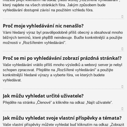
který najdete na všech stránkách fóra. Jakým způsobem bude
vyhledávání dostupné závisí na použitém vzhledu fóra.
N
Proč moje vyhledávání nic nenašlo?
ah
Vámi hledaný výraz byl pravděpodobně příliš obecný a obsahoval mnoho
or
běžných termínů, které phpBB neindexuje. Buďte konkrétnější a použijte
u
možnosti v „Rozšířeném vyhledávání“.
N
Proč se mi po vyhledávání zobrazí prázdná stránka!?
ah
Vaše vyhledávání vrátilo příliš mnoho výsledků a webový server je nebyl
or
schopen zpracovat. Přejděte na „Rozšířené vyhledávání“ a použijte
u
konkrétnější hledané výrazy a vyberte fóra, ve kterých budete
vyhledávat.
N
Jak můžu vyhledat určité uživatele?
ah
Přejděte na stránku „Členové“ a klikněte na odkaz „Najít uživatele“.
or
u
N
Jak můžu vyhledat svoje vlastní příspěvky a témata?
ah
Vaše vlastní příspěvky můžete vyhledat buď kliknutím na odkaz „Zobrazit
or