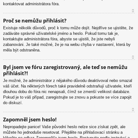
kontaktovat administrátora fóra.
N
Proč se nemůžu přihlásit?
ah
Existuje několik důvodů, proč k tomu může dojít. Nejdříve se ujistěte, že
or
zadáváte správné uživatelské jméno a heslo. Pokud tomu tak je,
u
kontaktujte administrátora fóra, abyste se ujistili, že jste nebyli
zabanováni. Je také možné, že je na webu chyba v nastavení, která by
měla být odstraněna.
N
Byl jsem ve fóru zaregistrovaný, ale teď se nemůžu
ah
přihlásit?!
or
u
Je možné, že administrátor z nějakého důvodu deaktivoval nebo smazal
váš účet. Na některých fórech také pravidelně odstraňují uživatele, kteří
dlouhou dobu do fóra nic nenapsali, čímž se zmenší velikost databáze.
Pokud je to váš případ, zaregistrujte se znovu a pokuste se více zapojit
do diskuzí.
N
Zapomněl jsem heslo!
ah
Nepropadejte panice! Vaše původní heslo nelze sice získat zpět, ale
or
můžete ho jednoduše resetovat. Přejděte na přihlašovací stránku a
u
klikněte na odkaz
Zapomněl/a jsem heslo
. Postupujte podle instrukcí a