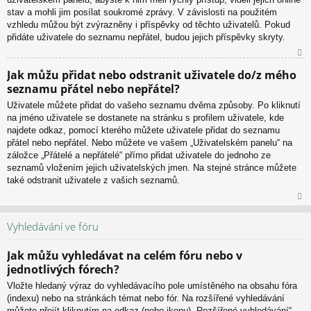
stav a mohli jim posílat soukromé zprávy. V závislosti na použitém
vzhledu můžou být zvýrazněny i příspěvky od těchto uživatelů. Pokud
přidáte uživatele do seznamu nepřátel, budou jejich příspěvky skryty.
N
Jak můžu přidat nebo odstranit uživatele do/z mého
ah
seznamu přátel nebo nepřátel?
or
u
Uživatele můžete přidat do vašeho seznamu dvěma způsoby. Po kliknutí
na jméno uživatele se dostanete na stránku s profilem uživatele, kde
najdete odkaz, pomocí kterého můžete uživatele přidat do seznamu
přátel nebo nepřátel. Nebo můžete ve vašem „Uživatelském panelu“ na
záložce „Přátelé a nepřátelé“ přímo přidat uživatele do jednoho ze
seznamů vložením jejich uživatelských jmen. Na stejné stránce můžete
také odstranit uživatele z vašich seznamů.
N
ah
Vyhledávání ve fóru
or
u
Jak můžu vyhledávat na celém fóru nebo v
jednotlivých fórech?
Vložte hledaný výraz do vyhledávacího pole umístěného na obsahu fóra
(indexu) nebo na stránkách témat nebo fór. Na rozšířené vyhledávání
můžete přejít kliknutím na odkaz (nebo ikonu) „Rozšířené vyhledávání“,