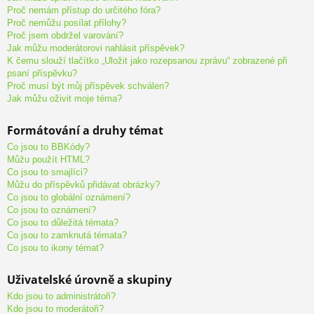
Proč nemám přístup do určitého fóra?
Proč nemůžu posílat přílohy?
Proč jsem obdržel varování?
Jak můžu moderátorovi nahlásit příspěvek?
K čemu slouží tlačítko „Uložit jako rozepsanou zprávu“ zobrazené při
psaní příspěvku?
Proč musí být můj příspěvek schválen?
Jak můžu oživit moje téma?
Formátování a druhy témat
Co jsou to BBKódy?
Můžu použít HTML?
Co jsou to smajlíci?
Můžu do příspěvků přidávat obrázky?
Co jsou to globální oznámení?
Co jsou to oznámení?
Co jsou to důležitá témata?
Co jsou to zamknutá témata?
Co jsou to ikony témat?
Uživatelské úrovně a skupiny
Kdo jsou to administrátoři?
Kdo jsou to moderátoři?