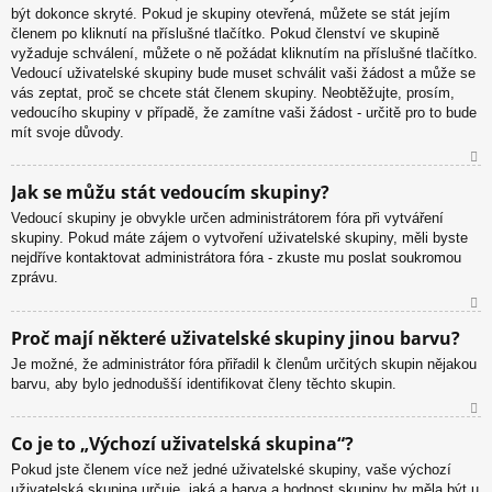
být dokonce skryté. Pokud je skupiny otevřená, můžete se stát jejím
členem po kliknutí na příslušné tlačítko. Pokud členství ve skupině
vyžaduje schválení, můžete o ně požádat kliknutím na příslušné tlačítko.
Vedoucí uživatelské skupiny bude muset schválit vaši žádost a může se
vás zeptat, proč se chcete stát členem skupiny. Neobtěžujte, prosím,
vedoucího skupiny v případě, že zamítne vaši žádost - určitě pro to bude
mít svoje důvody.
N
Jak se můžu stát vedoucím skupiny?
ah
Vedoucí skupiny je obvykle určen administrátorem fóra při vytváření
or
skupiny. Pokud máte zájem o vytvoření uživatelské skupiny, měli byste
u
nejdříve kontaktovat administrátora fóra - zkuste mu poslat soukromou
zprávu.
N
Proč mají některé uživatelské skupiny jinou barvu?
ah
Je možné, že administrátor fóra přiřadil k členům určitých skupin nějakou
or
barvu, aby bylo jednodušší identifikovat členy těchto skupin.
u
N
Co je to „Výchozí uživatelská skupina“?
ah
Pokud jste členem více než jedné uživatelské skupiny, vaše výchozí
or
uživatelská skupina určuje, jaká a barva a hodnost skupiny by měla být u
u