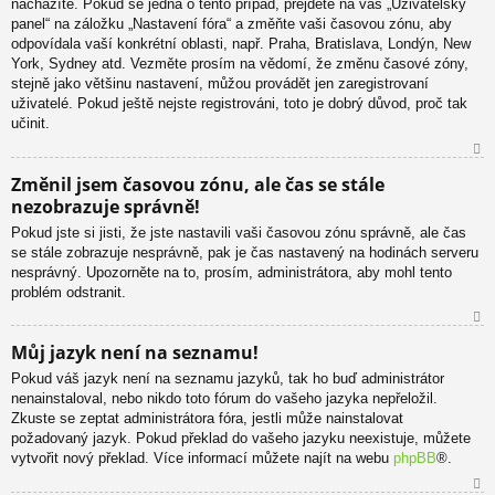
nacházíte. Pokud se jedná o tento případ, přejděte na váš „Uživatelský
u
panel“ na záložku „Nastavení fóra“ a změňte vaši časovou zónu, aby
odpovídala vaší konkrétní oblasti, např. Praha, Bratislava, Londýn, New
York, Sydney atd. Vezměte prosím na vědomí, že změnu časové zóny,
stejně jako většinu nastavení, můžou provádět jen zaregistrovaní
uživatelé. Pokud ještě nejste registrováni, toto je dobrý důvod, proč tak
učinit.
N
Změnil jsem časovou zónu, ale čas se stále
ah
nezobrazuje správně!
or
u
Pokud jste si jisti, že jste nastavili vaši časovou zónu správně, ale čas
se stále zobrazuje nesprávně, pak je čas nastavený na hodinách serveru
nesprávný. Upozorněte na to, prosím, administrátora, aby mohl tento
problém odstranit.
N
Můj jazyk není na seznamu!
ah
Pokud váš jazyk není na seznamu jazyků, tak ho buď administrátor
or
nenainstaloval, nebo nikdo toto fórum do vašeho jazyka nepřeložil.
u
Zkuste se zeptat administrátora fóra, jestli může nainstalovat
požadovaný jazyk. Pokud překlad do vašeho jazyku neexistuje, můžete
vytvořit nový překlad. Více informací můžete najít na webu
phpBB
®.