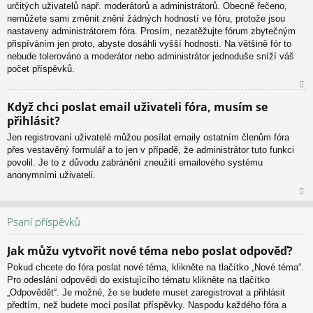
určitých uživatelů např. moderátorů a administrátorů. Obecně řečeno,
nemůžete sami změnit znění žádných hodností ve fóru, protože jsou
nastaveny administrátorem fóra. Prosím, nezatěžujte fórum zbytečným
přispíváním jen proto, abyste dosáhli vyšší hodnosti. Na většině fór to
nebude tolerováno a moderátor nebo administrátor jednoduše sníží váš
počet příspěvků.
N
Když chci poslat email uživateli fóra, musím se
ah
přihlásit?
or
u
Jen registrovaní uživatelé můžou posílat emaily ostatním členům fóra
přes vestavěný formulář a to jen v případě, že administrátor tuto funkci
povolil. Je to z důvodu zabránění zneužití emailového systému
anonymními uživateli.
N
ah
Psaní příspěvků
or
u
Jak můžu vytvořit nové téma nebo poslat odpověď?
Pokud chcete do fóra poslat nové téma, klikněte na tlačítko „Nové téma“.
Pro odeslání odpovědi do existujícího tématu klikněte na tlačítko
„Odpovědět“. Je možné, že se budete muset zaregistrovat a přihlásit
předtím, než budete moci posílat příspěvky. Naspodu každého fóra a