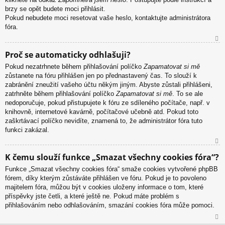
brzy se opět budete moci přihlásit.
Pokud nebudete moci resetovat vaše heslo, kontaktujte administrátora
fóra.
N
Proč se automaticky odhlašuji?
ah
Pokud nezatrhnete během přihlašování políčko
Zapamatovat si mě
or
zůstanete na fóru přihlášen jen po přednastavený čas. To slouží k
u
zabránění zneužití vašeho účtu někým jiným. Abyste zůstali přihlášeni,
zatrhněte během přihlašování políčko
Zapamatovat si mě
. To se ale
nedoporučuje, pokud přistupujete k fóru ze sdíleného počítače, např. v
knihovně, internetové kavárně, počítačové učebně atd. Pokud toto
zaškrtávací políčko nevidíte, znamená to, že administrátor fóra tuto
funkci zakázal.
N
K čemu slouží funkce „Smazat všechny cookies fóra“?
ah
Funkce „Smazat všechny cookies fóra“ smaže cookies vytvořené phpBB
or
fórem, díky kterým zůstáváte přihlášen ve fóru. Pokud je to povoleno
u
majitelem fóra, můžou být v cookies uloženy informace o tom, které
příspěvky jste četli, a které ještě ne. Pokud máte problém s
přihlašováním nebo odhlašováním, smazání cookies fóra může pomoci.