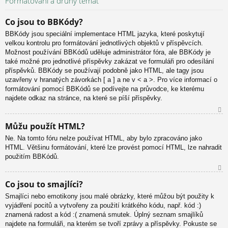
Formátování a druhy témat
or
u
Co jsou to BBKódy?
BBKódy jsou speciální implementace HTML jazyka, které poskytují
velkou kontrolu pro formátování jednotlivých objektů v příspěvcích.
Možnost používání BBKódů uděluje administrátor fóra, ale BBKódy je
také možné pro jednotlivé příspěvky zakázat ve formuláři pro odesílání
příspěvků. BBKódy se používají podobně jako HTML, ale tagy jsou
uzavřeny v hranatých závorkách [ a ] a ne v < a >. Pro více informací o
formátování pomocí BBKódů se podívejte na průvodce, ke kterému
najdete odkaz na stránce, na které se píší příspěvky.
N
Můžu použít HTML?
ah
Ne. Na tomto fóru nelze používat HTML, aby bylo zpracováno jako
or
HTML. Většinu formátování, které lze provést pomocí HTML, lze nahradit
u
použitím BBKódů.
N
Co jsou to smajlíci?
ah
Smajlíci nebo emotikony jsou malé obrázky, které můžou být použity k
or
vyjádření pocitů a vytvořeny za použití krátkého kódu, např. kód :)
u
znamená radost a kód :( znamená smutek. Úplný seznam smajlíků
najdete na formuláři, na kterém se tvoří zprávy a příspěvky. Pokuste se