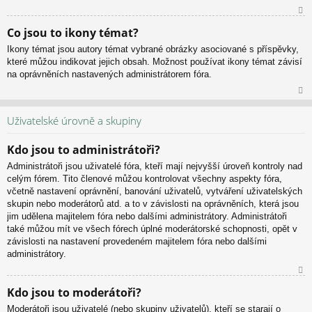
N
Co jsou to ikony témat?
ah
Ikony témat jsou autory témat vybrané obrázky asociované s příspěvky,
or
které můžou indikovat jejich obsah. Možnost používat ikony témat závisí
u
na oprávněních nastavených administrátorem fóra.
N
ah
Uživatelské úrovně a skupiny
or
u
Kdo jsou to administrátoři?
Administrátoři jsou uživatelé fóra, kteří mají nejvyšší úroveň kontroly nad
celým fórem. Tito členové můžou kontrolovat všechny aspekty fóra,
včetně nastavení oprávnění, banování uživatelů, vytváření uživatelských
skupin nebo moderátorů atd. a to v závislosti na oprávněních, která jsou
jim udělena majitelem fóra nebo dalšími administrátory. Administrátoři
také můžou mít ve všech fórech úplné moderátorské schopnosti, opět v
závislosti na nastavení provedeném majitelem fóra nebo dalšími
administrátory.
N
Kdo jsou to moderátoři?
ah
Moderátoři jsou uživatelé (nebo skupiny uživatelů), kteří se starají o
or