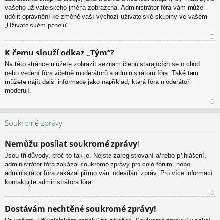
vašeho uživatelského jména zobrazena. Administrátor fóra vám může
udělit oprávnění ke změně vaší výchozí uživatelské skupiny ve vašem
„Uživatelském panelu“.
N
K čemu slouží odkaz „Tým“?
ah
Na této stránce můžete zobrazit seznam členů starajících se o chod
or
nebo vedení fóra včetně moderátorů a administrátorů fóra. Také tam
u
můžete najít další informace jako například, která fóra moderátoři
moderují.
N
ah
Soukromé zprávy
or
u
Nemůžu posílat soukromé zprávy!
Jsou tři důvody, proč to tak je. Nejste zaregistrovaní a/nebo přihlášení,
administrátor fóra zakázal soukromé zprávy pro celé fórum, nebo
administrátor fóra zakázal přímo vám odesílání zpráv. Pro více informací
kontaktujte administrátora fóra.
N
Dostávám nechtěné soukromé zprávy!
ah