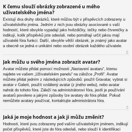
N
K čemu slouží obrázky zobrazené u mého
ah
uživatelského jména?
or
u
Existují dva druhy obrázků, které můžou být v příspěvcích zobrazeny u
uživatelského jména. Jedním z nich jsou obrázky asociované s vaší
hodností, které obvykle vypadají jako hvězdičky, tečky nebo čtverečky a
indikují, kolik příspěvků jste odeslali, nebo pomáhají určit jakou mají
uživatelé fóra funkci. Další, obvykle větší obrázek, je známý jako avatar
a obecně se jedná o unikátní nebo osobní obrázek každého uživatele.
N
Jak můžu u svého jména zobrazit avatar?
ah
Avatar můžete přidat pomocí možnosti „Nastavení avataru“, kterou
or
najdete ve vašem „Uživatelském panelu“ na záložce „Profil“. Avatar
u
můžete přidat jedním z následujících způsobů: použít Gravatar, vybrat si
avatar v Galerii, použít vzdálený avatar (z jiného webu), nebo avatar
nahrát do tohoto fóra. Záleží na administrátorovi fóra, jestli je používání
avatarů povoleno a jakými způsoby lze avatary do fóra přidat. Pokud
nemůžete avatary používat, kontaktujte administrátora fóra.
N
Jaká je moje hodnost a jak ji můžu změnit?
ah
Hodnosti, které jsou zobrazeny pod vaším uživatelským jménem, indikují
or
počet příspěvků, které jste do fóra odeslali, nebo slouží k identifikaci
u