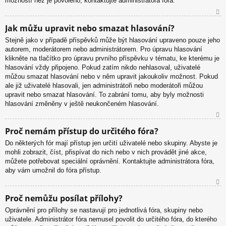
možností než je povoleno, kontaktujte administrátora fóra.
N
Jak můžu upravit nebo smazat hlasování?
ah
Stejně jako v případě příspěvků může být hlasování upraveno pouze jeho
or
autorem, moderátorem nebo administrátorem. Pro úpravu hlasování
u
klikněte na tlačítko pro úpravu prvního příspěvku v tématu, ke kterému je
hlasování vždy připojeno. Pokud zatím nikdo nehlasoval, uživatelé
můžou smazat hlasování nebo v něm upravit jakoukoliv možnost. Pokud
ale již uživatelé hlasovali, jen administrátoři nebo moderátoři můžou
upravit nebo smazat hlasování. To zabrání tomu, aby byly možnosti
hlasování změněny v ještě neukončeném hlasování.
N
Proč nemám přístup do určitého fóra?
ah
Do některých fór mají přístup jen určití uživatelé nebo skupiny. Abyste je
or
mohli zobrazit, číst, přispívat do nich nebo v nich provádět jiné akce,
u
můžete potřebovat speciální oprávnění. Kontaktujte administrátora fóra,
aby vám umožnil do fóra přístup.
N
Proč nemůžu posílat přílohy?
ah
Oprávnění pro přílohy se nastavují pro jednotlivá fóra, skupiny nebo
or
uživatele. Administrátor fóra nemusel povolit do určitého fóra, do kterého
u