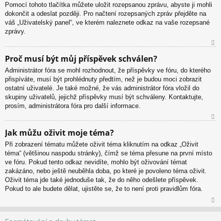
u
Pomocí tohoto tlačítka můžete uložit rozepsanou zprávu, abyste ji mohli
dokončit a odeslat později. Pro načtení rozepsaných zpráv přejděte na
váš „Uživatelský panel“, ve kterém naleznete odkaz na vaše rozepsané
zprávy.
N
Proč musí být můj příspěvek schválen?
ah
Administrátor fóra se mohl rozhodnout, že příspěvky ve fóru, do kterého
or
přispíváte, musí být prohlédnuty předtím, než je budou moci zobrazit
u
ostatní uživatelé. Je také možné, že vás administrátor fóra vložil do
skupiny uživatelů, jejichž příspěvky musí být schváleny. Kontaktujte,
prosím, administrátora fóra pro další informace.
N
Jak můžu oživit moje téma?
ah
Při zobrazení tématu můžete oživit téma kliknutím na odkaz „Oživit
or
téma“ (většinou naspodu stránky), čímž se téma přesune na první místo
u
ve fóru. Pokud tento odkaz nevidíte, mohlo být oživování témat
zakázáno, nebo ještě neuběhla doba, po které je povoleno téma oživit.
Oživit téma jde také jednoduše tak, že do něho odešlete příspěvek.
Pokud to ale budete dělat, ujistěte se, že to není proti pravidlům fóra.
N
ah