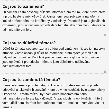
N
Co jsou to oznámení?
ah
Oznámení často obsahují důležité informace pro fórum, které právě čtete,
or
a proto byste je měli vždy číst. Oznámení jsou zobrazeny nahoře na
u
každé stránce fóra, do kterého byly odeslány. Podobně jako u globálních
oznámení, jsou oprávnění pro odeslání tématu jako oznámení udělována
administrátorem fóra.
N
Co jsou to důležitá témata?
ah
Důležitá témata jsou zobrazena ve fóru pod oznámeními, ale jen na první
or
stránce. Často obsahují důležité informace, proto byste je měli číst
u
kdykoli je to možné. Podobně jako u oznámení a globálních oznámení,
jsou oprávnění pro odeslání tématu jako důležitého udělována
administrátorem fóra.
N
Co jsou to zamknutá témata?
ah
Zamknutá témata jsou témata, do kterých uživatelé nemůžou posílat
or
odpovědi a jakékoliv hlasování, které se v nic nachází, bylo automaticky
u
ukončeno. Témata můžou být zamknuta moderátorem nebo
administrátorem fóra z řady důvodů. V závislosti na oprávněních, které
vám udělil administrátor fóra, můžete také mít možnost zamykat vlastní
témata.