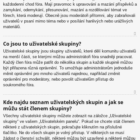
každodenní chod fóra. Mají pravomoc k upravování a mazání příspěvků a
u
zamykání, odemykání, přesunování, mazání a rozdělování témat ve
fórech, která moderují. Obecně jsou moderátoři přítomni, aby zabraňovali
uživatelů v psaní mimo téma nebo v posílání hanlivých nebo urážlivých
materiálů.
N
Co jsou to uživatelské skupiny?
ah
Uživatelské skupiny jsou skupiny uživatelů, které dělí komunitu uživatelů
or
na menší části, se kterými můžou administrátoři fóra snadněji pracovat.
u
Každý člen fóra může patřit do několika skupin a každé skupině můžou
být přiřazena různá oprávnění. To umožňuje administrátorům jednoduše
měnit oprávnění pro mnoho uživatelů najednou, například změnit
oprávnění pro moderátory, nebo povolit uživatelům přístup do
soukromého fóra.
N
Kde najdu seznam uživatelských skupin a jak se
ah
můžu stát členem skupiny?
or
u
Všechny uživatelské skupiny můžete zobrazit na záložce „Uživatelské
skupiny“ ve vašem „Uživatelském panelu“. Pokud se chcete stát členem
některé z uživatelských skupin, pokračujte kliknutím na příslušné
tlačítko. Ne do všech skupin je volný přístup. V některých se musí
žádost o členství schválit, některé můžou být uzavřené a některé můžou