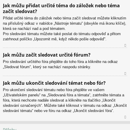
N
Jak můžu přidat určité téma do záložek nebo téma
ah
začít sledovat?
or
u
Přidat určité téma do záložek nebo téma začít sledovat můžete kliknutím
na příslušný odkaz v nabídce „Nástroje tématu“ (obvykle má ikonu klíče),
která se nachází nad a pod tématem.
Pro sledování tématu můžete také poslat do tématu odpověď a přitom
zatrhnout políčko „Upozornit mě, když někdo pošle odpověď“.
N
Jak můžu začít sledovat určité fórum?
ah
Pro sledování určitého fóra přejděte do toho fóra a klikněte na odkaz
or
„Sledovat fórum“, který se nachází naspodu stránky.
u
N
Jak můžu ukončit sledování témat nebo fór?
ah
Pro ukončení sledování tématu nebo fóra přejděte ve vašem
or
„Uživatelském panelu“ na „Sledovaná fóra a témata“, zatrhněte témata a
u
fóra, která nechcete nadále sledovat a klikněte na tlačítko „Ukončit
sledování označených“. Můžete také kliknout v tématu na odkaz „Ukončit
sledování tématu“ nebo ve fóru na odkaz „Ukončit sledování fóra“.
N
ah
Přílohy