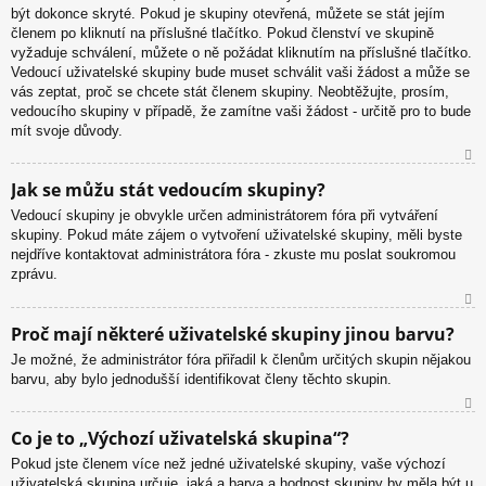
být dokonce skryté. Pokud je skupiny otevřená, můžete se stát jejím
členem po kliknutí na příslušné tlačítko. Pokud členství ve skupině
vyžaduje schválení, můžete o ně požádat kliknutím na příslušné tlačítko.
Vedoucí uživatelské skupiny bude muset schválit vaši žádost a může se
vás zeptat, proč se chcete stát členem skupiny. Neobtěžujte, prosím,
vedoucího skupiny v případě, že zamítne vaši žádost - určitě pro to bude
mít svoje důvody.
N
Jak se můžu stát vedoucím skupiny?
ah
Vedoucí skupiny je obvykle určen administrátorem fóra při vytváření
or
skupiny. Pokud máte zájem o vytvoření uživatelské skupiny, měli byste
u
nejdříve kontaktovat administrátora fóra - zkuste mu poslat soukromou
zprávu.
N
Proč mají některé uživatelské skupiny jinou barvu?
ah
Je možné, že administrátor fóra přiřadil k členům určitých skupin nějakou
or
barvu, aby bylo jednodušší identifikovat členy těchto skupin.
u
N
Co je to „Výchozí uživatelská skupina“?
ah
Pokud jste členem více než jedné uživatelské skupiny, vaše výchozí
or
uživatelská skupina určuje, jaká a barva a hodnost skupiny by měla být u
u