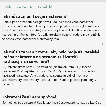
N
ah
Předvolby a nastavení uživatele
or
u
Jak můžu změnit svoje nastavení?
Pokud jste se ve fóru zaregistrovali, jsou všechna vaše nastavení
uložena v databázi fóra. Pro jejich změnu přejděte na váš „Uživatelský
panel“ pomocí odkazu, který obvykle najdete po kliknutí na vaše jméno
nahoře na stránkách fóra. V „Uživatelském panelu“ budete moci změnit
všechna vaše nastavení a předvolby fóra.
N
Jak můžu zabránit tomu, aby bylo moje uživatelské
ah
jméno zobrazeno na seznamu uživatelů
or
nacházejících se ve fóru?
u
V „Uživatelském panelu“ na záložce „Nastavení fóra“ -> „Obecné
nastavení fóra“ najdete možnost
Skrýt můj online stav
. Pokud u této
možnosti nastavíte „Ano“, budete na seznamu viditelní jen pro
administrátory, moderátory a sama sebe. Budete počítán jako skrytý
uživatel.
N
Zobrazení časů není správné!
ah
Je možné, že zobrazený čas je pro jinou časovou zónu, než ve které se
or