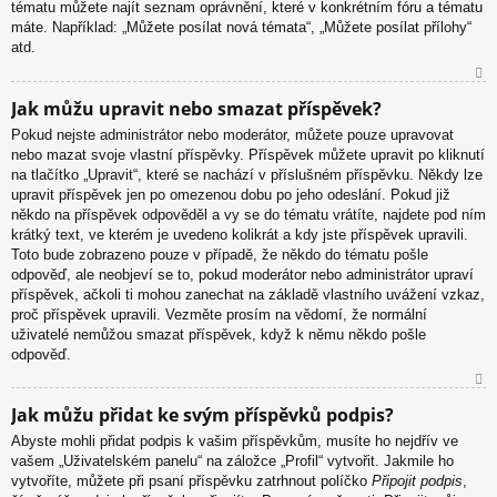
tématu můžete najít seznam oprávnění, které v konkrétním fóru a tématu
máte. Například: „Můžete posílat nová témata“, „Můžete posílat přílohy“
atd.
N
Jak můžu upravit nebo smazat příspěvek?
ah
Pokud nejste administrátor nebo moderátor, můžete pouze upravovat
or
nebo mazat svoje vlastní příspěvky. Příspěvek můžete upravit po kliknutí
u
na tlačítko „Upravit“, které se nachází v příslušném příspěvku. Někdy lze
upravit příspěvek jen po omezenou dobu po jeho odeslání. Pokud již
někdo na příspěvek odpověděl a vy se do tématu vrátíte, najdete pod ním
krátký text, ve kterém je uvedeno kolikrát a kdy jste příspěvek upravili.
Toto bude zobrazeno pouze v případě, že někdo do tématu pošle
odpověď, ale neobjeví se to, pokud moderátor nebo administrátor upraví
příspěvek, ačkoli ti mohou zanechat na základě vlastního uvážení vzkaz,
proč příspěvek upravili. Vezměte prosím na vědomí, že normální
uživatelé nemůžou smazat příspěvek, když k němu někdo pošle
odpověď.
N
Jak můžu přidat ke svým příspěvků podpis?
ah
Abyste mohli přidat podpis k vašim příspěvkům, musíte ho nejdřív ve
or
vašem „Uživatelském panelu“ na záložce „Profil“ vytvořit. Jakmile ho
u
vytvoříte, můžete při psaní příspěvku zatrhnout políčko
Připojit podpis
,