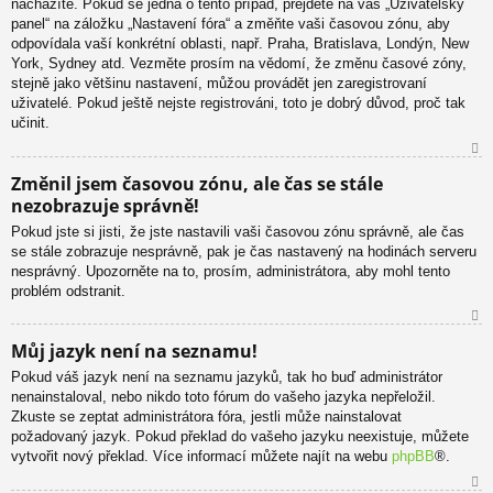
nacházíte. Pokud se jedná o tento případ, přejděte na váš „Uživatelský
u
panel“ na záložku „Nastavení fóra“ a změňte vaši časovou zónu, aby
odpovídala vaší konkrétní oblasti, např. Praha, Bratislava, Londýn, New
York, Sydney atd. Vezměte prosím na vědomí, že změnu časové zóny,
stejně jako většinu nastavení, můžou provádět jen zaregistrovaní
uživatelé. Pokud ještě nejste registrováni, toto je dobrý důvod, proč tak
učinit.
N
Změnil jsem časovou zónu, ale čas se stále
ah
nezobrazuje správně!
or
u
Pokud jste si jisti, že jste nastavili vaši časovou zónu správně, ale čas
se stále zobrazuje nesprávně, pak je čas nastavený na hodinách serveru
nesprávný. Upozorněte na to, prosím, administrátora, aby mohl tento
problém odstranit.
N
Můj jazyk není na seznamu!
ah
Pokud váš jazyk není na seznamu jazyků, tak ho buď administrátor
or
nenainstaloval, nebo nikdo toto fórum do vašeho jazyka nepřeložil.
u
Zkuste se zeptat administrátora fóra, jestli může nainstalovat
požadovaný jazyk. Pokud překlad do vašeho jazyku neexistuje, můžete
vytvořit nový překlad. Více informací můžete najít na webu
phpBB
®.