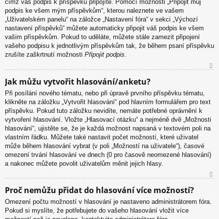
čímž váš podpis k příspěvku připojíte. Pomocí možnosti „Připojit můj
podpis ke všem mým příspěvkům“, kterou naleznete ve vašem
„Uživatelském panelu“ na záložce „Nastavení fóra“ v sekci „Výchozí
nastavení příspěvků“ můžete automaticky připojit váš podpis ke všem
vašim příspěvkům. Pokud to uděláte, můžete stále zamezit připojení
vašeho podpisu k jednotlivým příspěvkům tak, že během psaní příspěvku
zrušíte zaškrtnutí možnosti
Připojit podpis
.
N
Jak můžu vytvořit hlasování/anketu?
ah
Při posílání nového tématu, nebo při úpravě prvního příspěvku tématu,
or
klikněte na záložku „Vytvořit hlasování“ pod hlavním formulářem pro text
u
příspěvku. Pokud tuto záložku nevidíte, nemáte potřebné oprávnění k
vytvoření hlasování. Vložte „Hlasovací otázku“ a nejméně dvě „Možnosti
hlasování“, ujistěte se, že je každá možnost napsaná v textovém poli na
vlastním řádku. Můžete také nastavit počet možností, které uživatel
může během hlasování vybrat (v poli „Možností na uživatele“), časové
omezení trvání hlasování ve dnech (0 pro časově neomezené hlasování)
a nakonec můžete povolit uživatelům měnit jejich hlasy.
N
Proč nemůžu přidat do hlasování více možností?
ah
Omezení počtu možností v hlasování je nastaveno administrátorem fóra.
or
Pokud si myslíte, že potřebujete do vašeho hlasování vložit více
u