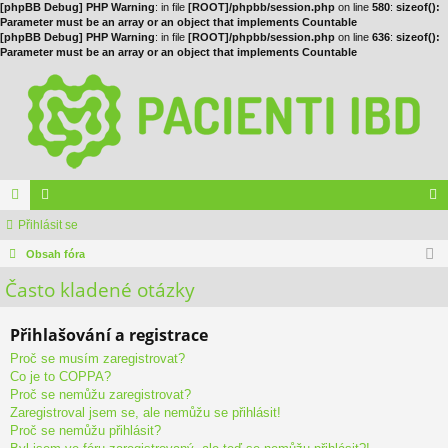
[phpBB Debug] PHP Warning
: in file
[ROOT]/phpbb/session.php
on line
580
:
sizeof():
Parameter must be an array or an object that implements Countable
[phpBB Debug] PHP Warning
: in file
[ROOT]/phpbb/session.php
on line
636
:
sizeof():
Parameter must be an array or an object that implements Countable
ór
Přihlásit se
le
řih
a
Obsah fóra
no
lá
Často kladené otázky
vé
sit
se
Přihlašování a registrace
Proč se musím zaregistrovat?
Co je to COPPA?
Proč se nemůžu zaregistrovat?
Zaregistroval jsem se, ale nemůžu se přihlásit!
Proč se nemůžu přihlásit?