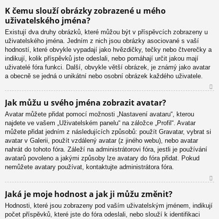
N
K čemu slouží obrázky zobrazené u mého
ah
uživatelského jména?
or
u
Existují dva druhy obrázků, které můžou být v příspěvcích zobrazeny u
uživatelského jména. Jedním z nich jsou obrázky asociované s vaší
hodností, které obvykle vypadají jako hvězdičky, tečky nebo čtverečky a
indikují, kolik příspěvků jste odeslali, nebo pomáhají určit jakou mají
uživatelé fóra funkci. Další, obvykle větší obrázek, je známý jako avatar
a obecně se jedná o unikátní nebo osobní obrázek každého uživatele.
N
Jak můžu u svého jména zobrazit avatar?
ah
Avatar můžete přidat pomocí možnosti „Nastavení avataru“, kterou
or
najdete ve vašem „Uživatelském panelu“ na záložce „Profil“. Avatar
u
můžete přidat jedním z následujících způsobů: použít Gravatar, vybrat si
avatar v Galerii, použít vzdálený avatar (z jiného webu), nebo avatar
nahrát do tohoto fóra. Záleží na administrátorovi fóra, jestli je používání
avatarů povoleno a jakými způsoby lze avatary do fóra přidat. Pokud
nemůžete avatary používat, kontaktujte administrátora fóra.
N
Jaká je moje hodnost a jak ji můžu změnit?
ah
Hodnosti, které jsou zobrazeny pod vaším uživatelským jménem, indikují
or
počet příspěvků, které jste do fóra odeslali, nebo slouží k identifikaci
u