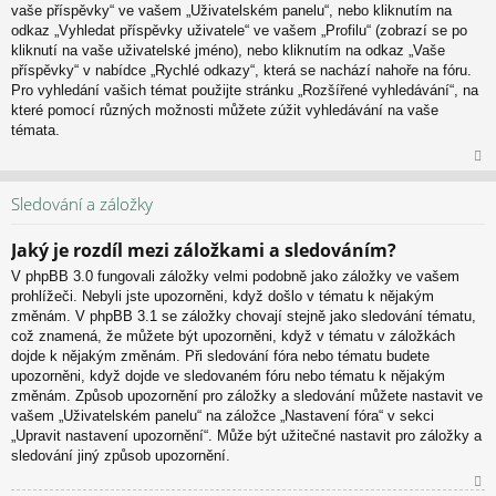
vaše příspěvky“ ve vašem „Uživatelském panelu“, nebo kliknutím na
u
odkaz „Vyhledat příspěvky uživatele“ ve vašem „Profilu“ (zobrazí se po
kliknutí na vaše uživatelské jméno), nebo kliknutím na odkaz „Vaše
příspěvky“ v nabídce „Rychlé odkazy“, která se nachází nahoře na fóru.
Pro vyhledání vašich témat použijte stránku „Rozšířené vyhledávání“, na
které pomocí různých možnosti můžete zúžit vyhledávání na vaše
témata.
N
ah
Sledování a záložky
or
u
Jaký je rozdíl mezi záložkami a sledováním?
V phpBB 3.0 fungovali záložky velmi podobně jako záložky ve vašem
prohlížeči. Nebyli jste upozorněni, když došlo v tématu k nějakým
změnám. V phpBB 3.1 se záložky chovají stejně jako sledování tématu,
což znamená, že můžete být upozorněni, když v tématu v záložkách
dojde k nějakým změnám. Při sledování fóra nebo tématu budete
upozorněni, když dojde ve sledovaném fóru nebo tématu k nějakým
změnám. Způsob upozornění pro záložky a sledování můžete nastavit ve
vašem „Uživatelském panelu“ na záložce „Nastavení fóra“ v sekci
„Upravit nastavení upozornění“. Může být užitečné nastavit pro záložky a
sledování jiný způsob upozornění.