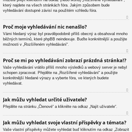
který najdete na všech stránkách fóra. Jakým způsobem bude
vyhledávání dostupné závisí na použitém vzhledu fóra.
N
Proč moje vyhledávání nic nenašlo?
ah
Vámi hledaný výraz byl pravděpodobně příliš obecný a obsahoval mnoho
or
běžných termínů, které phpBB neindexuje. Buďte konkrétnější a použijte
u
možnosti v „Rozšířeném vyhledávání“.
N
Proč se mi po vyhledávání zobrazí prázdná stránka!?
ah
Vaše vyhledávání vrátilo příliš mnoho výsledků a webový server je nebyl
or
schopen zpracovat. Přejděte na „Rozšířené vyhledávání“ a použijte
u
konkrétnější hledané výrazy a vyberte fóra, ve kterých budete
vyhledávat.
N
Jak můžu vyhledat určité uživatele?
ah
Přejděte na stránku „Členové“ a klikněte na odkaz „Najít uživatele“.
or
u
N
Jak můžu vyhledat svoje vlastní příspěvky a témata?
ah
Vaše vlastní příspěvky můžete vyhledat buď kliknutím na odkaz „Zobrazit
or