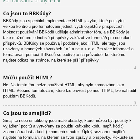
Formátování a druhy témat
or
u
Co jsou to BBKódy?
BBKódy jsou speciální implementace HTML jazyka, které poskytují
velkou kontrolu pro formátování jednotlivých objektů v příspěvcích.
Možnost používání BBKódů uděluje administrátor fóra, ale BBKódy je
také možné pro jednotlivé příspěvky zakázat ve formuláři pro odesílání
příspěvků. BBKódy se používají podobně jako HTML, ale tagy jsou
uzavřeny v hranatých závorkách [ a ] a ne v < a >. Pro více informací o
formátování pomocí BBKódů se podívejte na průvodce, ke kterému
najdete odkaz na stránce, na které se píší příspěvky.
N
Můžu použít HTML?
ah
Ne. Na tomto fóru nelze používat HTML, aby bylo zpracováno jako
or
HTML. Většinu formátování, které lze provést pomocí HTML, lze nahradit
u
použitím BBKódů.
N
Co jsou to smajlíci?
ah
Smajlíci nebo emotikony jsou malé obrázky, které můžou být použity k
or
vyjádření pocitů a vytvořeny za použití krátkého kódu, např. kód :)
u
znamená radost a kód :( znamená smutek. Úplný seznam smajlíků
najdete na formuláři, na kterém se tvoří zprávy a příspěvky. Pokuste se