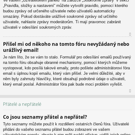
Ve vašem „Uživatelském panelu“ na záložce „Soukromé zprávy“ v sekci
or
„Pravidla, složky a nastavení“ můžete vytvořit pravidlo, pomocí kterého
u
budou zprávy od určeného uživatele nebo uživatelů automaticky
smazány. Pokud dostáváte urážlivé soukromé zprávy od určitého
uživatele, nahlaste zprávy moderátorům. Ti mají pravomoc zabránit
uživateli v odesílání soukromých zpráv.
N
Přišel mi od někoho na tomto fóru nevyžádaný nebo
ah
urážlivý email!
or
u
Je nám líto, že se vám to stalo. Formulář pro odesílání emailů používaný
na tomto fóru obsahuje obranné mechanismy, pomocí kterých můžeme
vystopovat, kdo posílá takové emaily, proto pošlete administrátorovi fóra
email s úplnou kopií emailu, který vám přišel. Je velmi důležité, aby v
něm byly zahrnuty hlavičky, které obsahují podrobné údaje o uživateli,
který email poslal. Administrátor fóra pak bude moci problém vyřešit.
N
ah
Přátelé a nepřátelé
or
u
Co jsou seznamy přátel a nepřátel?
Tyto seznamy můžete použít k rozdělení ostatních členů fóra. Uživatelé
přidáni do vašeho seznamu přátel budou zobrazeni ve vašem
uživatelském panelu, abyste k nim měli rychlý přístup, viděli jejich online