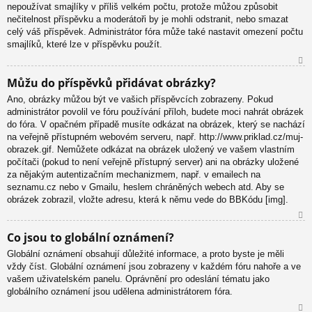
nepoužívat smajlíky v příliš velkém počtu, protože můžou způsobit
nečitelnost příspěvku a moderátoři by je mohli odstranit, nebo smazat
celý váš příspěvek. Administrátor fóra může také nastavit omezení počtu
smajlíků, které lze v příspěvku použít.
N
Můžu do příspěvků přidávat obrázky?
ah
Ano, obrázky můžou být ve vašich příspěvcích zobrazeny. Pokud
or
administrátor povolil ve fóru používání příloh, budete moci nahrát obrázek
u
do fóra. V opačném případě musíte odkázat na obrázek, který se nachází
na veřejně přístupném webovém serveru, např. http://www.priklad.cz/muj-
obrazek.gif. Nemůžete odkázat na obrázek uložený ve vašem vlastním
počítači (pokud to není veřejně přístupný server) ani na obrázky uložené
za nějakým autentizačním mechanizmem, např. v emailech na
seznamu.cz nebo v Gmailu, heslem chráněných webech atd. Aby se
obrázek zobrazil, vložte adresu, která k němu vede do BBKódu [img].
N
Co jsou to globální oznámení?
ah
Globální oznámení obsahují důležité informace, a proto byste je měli
or
vždy číst. Globální oznámení jsou zobrazeny v každém fóru nahoře a ve
u
vašem uživatelském panelu. Oprávnění pro odeslání tématu jako
globálního oznámení jsou udělena administrátorem fóra.