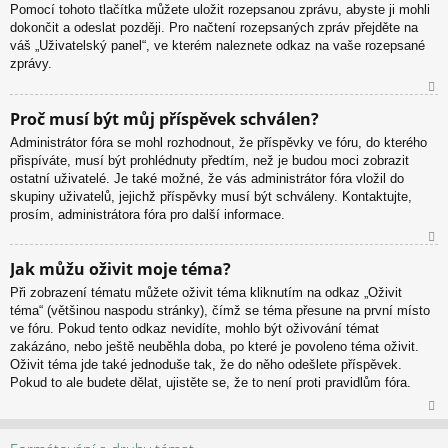
u
Pomocí tohoto tlačítka můžete uložit rozepsanou zprávu, abyste ji mohli
dokončit a odeslat později. Pro načtení rozepsaných zpráv přejděte na
váš „Uživatelský panel“, ve kterém naleznete odkaz na vaše rozepsané
zprávy.
N
Proč musí být můj příspěvek schválen?
ah
Administrátor fóra se mohl rozhodnout, že příspěvky ve fóru, do kterého
or
přispíváte, musí být prohlédnuty předtím, než je budou moci zobrazit
u
ostatní uživatelé. Je také možné, že vás administrátor fóra vložil do
skupiny uživatelů, jejichž příspěvky musí být schváleny. Kontaktujte,
prosím, administrátora fóra pro další informace.
N
Jak můžu oživit moje téma?
ah
Při zobrazení tématu můžete oživit téma kliknutím na odkaz „Oživit
or
téma“ (většinou naspodu stránky), čímž se téma přesune na první místo
u
ve fóru. Pokud tento odkaz nevidíte, mohlo být oživování témat
zakázáno, nebo ještě neuběhla doba, po které je povoleno téma oživit.
Oživit téma jde také jednoduše tak, že do něho odešlete příspěvek.
Pokud to ale budete dělat, ujistěte se, že to není proti pravidlům fóra.
N
ah