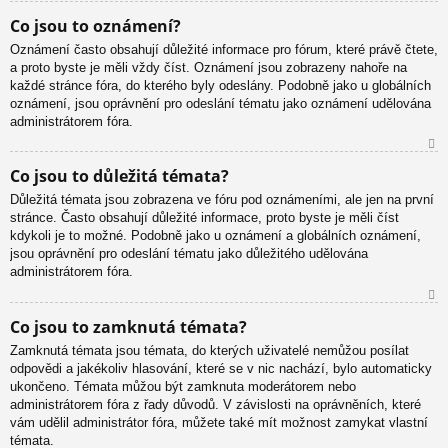
N
Co jsou to oznámení?
ah
Oznámení často obsahují důležité informace pro fórum, které právě čtete,
or
a proto byste je měli vždy číst. Oznámení jsou zobrazeny nahoře na
u
každé stránce fóra, do kterého byly odeslány. Podobně jako u globálních
oznámení, jsou oprávnění pro odeslání tématu jako oznámení udělována
administrátorem fóra.
N
Co jsou to důležitá témata?
ah
Důležitá témata jsou zobrazena ve fóru pod oznámeními, ale jen na první
or
stránce. Často obsahují důležité informace, proto byste je měli číst
u
kdykoli je to možné. Podobně jako u oznámení a globálních oznámení,
jsou oprávnění pro odeslání tématu jako důležitého udělována
administrátorem fóra.
N
Co jsou to zamknutá témata?
ah
Zamknutá témata jsou témata, do kterých uživatelé nemůžou posílat
or
odpovědi a jakékoliv hlasování, které se v nic nachází, bylo automaticky
u
ukončeno. Témata můžou být zamknuta moderátorem nebo
administrátorem fóra z řady důvodů. V závislosti na oprávněních, které
vám udělil administrátor fóra, můžete také mít možnost zamykat vlastní
témata.