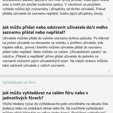
stav a mohli jim posílat soukromé zprávy. V závislosti na použitém
vzhledu můžou být zvýrazněny i příspěvky od těchto uživatelů. Pokud
přidáte uživatele do seznamu nepřátel, budou jejich příspěvky skryty.
N
Jak můžu přidat nebo odstranit uživatele do/z mého
ah
seznamu přátel nebo nepřátel?
or
u
Uživatele můžete přidat do vašeho seznamu dvěma způsoby. Po kliknutí
na jméno uživatele se dostanete na stránku s profilem uživatele, kde
najdete odkaz, pomocí kterého můžete uživatele přidat do seznamu
přátel nebo nepřátel. Nebo můžete ve vašem „Uživatelském panelu“ na
záložce „Přátelé a nepřátelé“ přímo přidat uživatele do jednoho ze
seznamů vložením jejich uživatelských jmen. Na stejné stránce můžete
také odstranit uživatele z vašich seznamů.
N
ah
Vyhledávání ve fóru
or
u
Jak můžu vyhledávat na celém fóru nebo v
jednotlivých fórech?
Vložte hledaný výraz do vyhledávacího pole umístěného na obsahu fóra
(indexu) nebo na stránkách témat nebo fór. Na rozšířené vyhledávání
můžete přejít kliknutím na odkaz (nebo ikonu) „Rozšířené vyhledávání“,