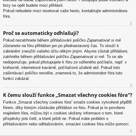
brzy se opět budete moci přihlásit.
Pokud nebudete moci resetovat vaše heslo, kontaktujte administrátora
fóra.
N
Proč se automaticky odhlašuji?
ah
Pokud nezatrhnete během přihlašování políčko
Zapamatovat si mě
or
zůstanete na fóru přihlášen jen po přednastavený čas. To slouží k
u
zabránění zneužití vašeho účtu někým jiným. Abyste zůstali přihlášeni,
zatrhněte během přihlašování políčko
Zapamatovat si mě
. To se ale
nedoporučuje, pokud přistupujete k fóru ze sdíleného počítače, např. v
knihovně, internetové kavárně, počítačové učebně atd. Pokud toto
zaškrtávací políčko nevidíte, znamená to, že administrátor fóra tuto
funkci zakázal.
N
K čemu slouží funkce „Smazat všechny cookies fóra“?
ah
Funkce „Smazat všechny cookies fóra“ smaže cookies vytvořené phpBB
or
fórem, díky kterým zůstáváte přihlášen ve fóru. Pokud je to povoleno
u
majitelem fóra, můžou být v cookies uloženy informace o tom, které
příspěvky jste četli, a které ještě ne. Pokud máte problém s
přihlašováním nebo odhlašováním, smazání cookies fóra může pomoci.