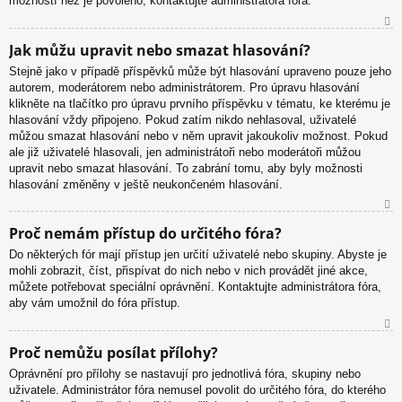
možností než je povoleno, kontaktujte administrátora fóra.
N
Jak můžu upravit nebo smazat hlasování?
ah
Stejně jako v případě příspěvků může být hlasování upraveno pouze jeho
or
autorem, moderátorem nebo administrátorem. Pro úpravu hlasování
u
klikněte na tlačítko pro úpravu prvního příspěvku v tématu, ke kterému je
hlasování vždy připojeno. Pokud zatím nikdo nehlasoval, uživatelé
můžou smazat hlasování nebo v něm upravit jakoukoliv možnost. Pokud
ale již uživatelé hlasovali, jen administrátoři nebo moderátoři můžou
upravit nebo smazat hlasování. To zabrání tomu, aby byly možnosti
hlasování změněny v ještě neukončeném hlasování.
N
Proč nemám přístup do určitého fóra?
ah
Do některých fór mají přístup jen určití uživatelé nebo skupiny. Abyste je
or
mohli zobrazit, číst, přispívat do nich nebo v nich provádět jiné akce,
u
můžete potřebovat speciální oprávnění. Kontaktujte administrátora fóra,
aby vám umožnil do fóra přístup.
N
Proč nemůžu posílat přílohy?
ah
Oprávnění pro přílohy se nastavují pro jednotlivá fóra, skupiny nebo
or
uživatele. Administrátor fóra nemusel povolit do určitého fóra, do kterého
u