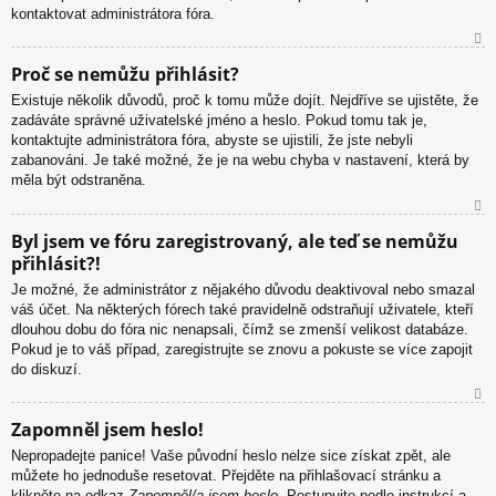
kontaktovat administrátora fóra.
N
Proč se nemůžu přihlásit?
ah
Existuje několik důvodů, proč k tomu může dojít. Nejdříve se ujistěte, že
or
zadáváte správné uživatelské jméno a heslo. Pokud tomu tak je,
u
kontaktujte administrátora fóra, abyste se ujistili, že jste nebyli
zabanováni. Je také možné, že je na webu chyba v nastavení, která by
měla být odstraněna.
N
Byl jsem ve fóru zaregistrovaný, ale teď se nemůžu
ah
přihlásit?!
or
u
Je možné, že administrátor z nějakého důvodu deaktivoval nebo smazal
váš účet. Na některých fórech také pravidelně odstraňují uživatele, kteří
dlouhou dobu do fóra nic nenapsali, čímž se zmenší velikost databáze.
Pokud je to váš případ, zaregistrujte se znovu a pokuste se více zapojit
do diskuzí.
N
Zapomněl jsem heslo!
ah
Nepropadejte panice! Vaše původní heslo nelze sice získat zpět, ale
or
můžete ho jednoduše resetovat. Přejděte na přihlašovací stránku a
u
klikněte na odkaz
Zapomněl/a jsem heslo
. Postupujte podle instrukcí a