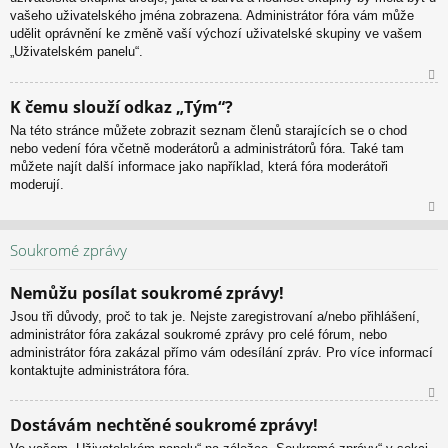
vašeho uživatelského jména zobrazena. Administrátor fóra vám může
udělit oprávnění ke změně vaší výchozí uživatelské skupiny ve vašem
„Uživatelském panelu“.
N
K čemu slouží odkaz „Tým“?
ah
Na této stránce můžete zobrazit seznam členů starajících se o chod
or
nebo vedení fóra včetně moderátorů a administrátorů fóra. Také tam
u
můžete najít další informace jako například, která fóra moderátoři
moderují.
N
ah
Soukromé zprávy
or
u
Nemůžu posílat soukromé zprávy!
Jsou tři důvody, proč to tak je. Nejste zaregistrovaní a/nebo přihlášení,
administrátor fóra zakázal soukromé zprávy pro celé fórum, nebo
administrátor fóra zakázal přímo vám odesílání zpráv. Pro více informací
kontaktujte administrátora fóra.
N
Dostávám nechtěné soukromé zprávy!
ah