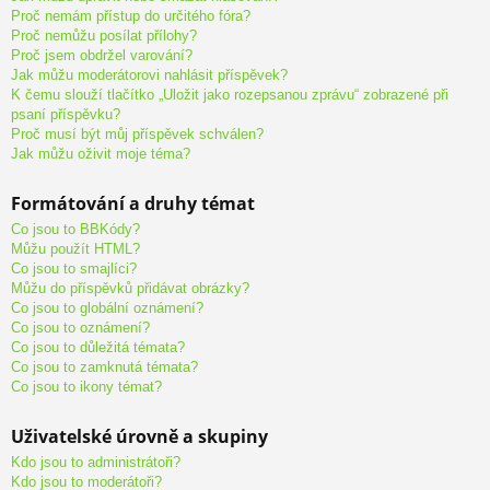
Proč nemám přístup do určitého fóra?
Proč nemůžu posílat přílohy?
Proč jsem obdržel varování?
Jak můžu moderátorovi nahlásit příspěvek?
K čemu slouží tlačítko „Uložit jako rozepsanou zprávu“ zobrazené při
psaní příspěvku?
Proč musí být můj příspěvek schválen?
Jak můžu oživit moje téma?
Formátování a druhy témat
Co jsou to BBKódy?
Můžu použít HTML?
Co jsou to smajlíci?
Můžu do příspěvků přidávat obrázky?
Co jsou to globální oznámení?
Co jsou to oznámení?
Co jsou to důležitá témata?
Co jsou to zamknutá témata?
Co jsou to ikony témat?
Uživatelské úrovně a skupiny
Kdo jsou to administrátoři?
Kdo jsou to moderátoři?