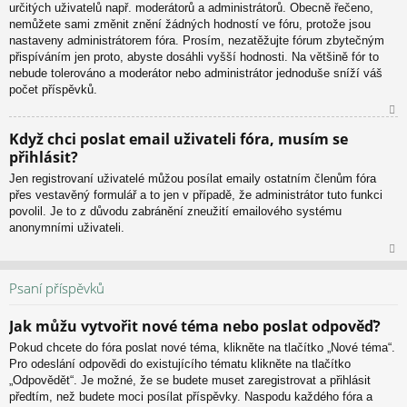
určitých uživatelů např. moderátorů a administrátorů. Obecně řečeno,
nemůžete sami změnit znění žádných hodností ve fóru, protože jsou
nastaveny administrátorem fóra. Prosím, nezatěžujte fórum zbytečným
přispíváním jen proto, abyste dosáhli vyšší hodnosti. Na většině fór to
nebude tolerováno a moderátor nebo administrátor jednoduše sníží váš
počet příspěvků.
N
Když chci poslat email uživateli fóra, musím se
ah
přihlásit?
or
u
Jen registrovaní uživatelé můžou posílat emaily ostatním členům fóra
přes vestavěný formulář a to jen v případě, že administrátor tuto funkci
povolil. Je to z důvodu zabránění zneužití emailového systému
anonymními uživateli.
N
ah
Psaní příspěvků
or
u
Jak můžu vytvořit nové téma nebo poslat odpověď?
Pokud chcete do fóra poslat nové téma, klikněte na tlačítko „Nové téma“.
Pro odeslání odpovědi do existujícího tématu klikněte na tlačítko
„Odpovědět“. Je možné, že se budete muset zaregistrovat a přihlásit
předtím, než budete moci posílat příspěvky. Naspodu každého fóra a