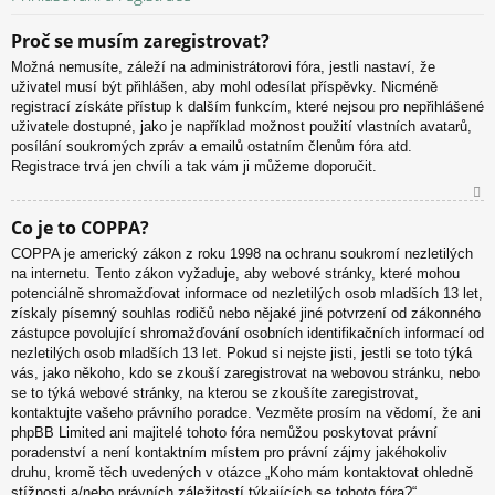
Proč se musím zaregistrovat?
Možná nemusíte, záleží na administrátorovi fóra, jestli nastaví, že
uživatel musí být přihlášen, aby mohl odesílat příspěvky. Nicméně
registrací získáte přístup k dalším funkcím, které nejsou pro nepřihlášené
uživatele dostupné, jako je například možnost použití vlastních avatarů,
posílání soukromých zpráv a emailů ostatním členům fóra atd.
Registrace trvá jen chvíli a tak vám ji můžeme doporučit.
N
Co je to COPPA?
ah
COPPA je americký zákon z roku 1998 na ochranu soukromí nezletilých
or
na internetu. Tento zákon vyžaduje, aby webové stránky, které mohou
u
potenciálně shromažďovat informace od nezletilých osob mladších 13 let,
získaly písemný souhlas rodičů nebo nějaké jiné potvrzení od zákonného
zástupce povolující shromažďování osobních identifikačních informací od
nezletilých osob mladších 13 let. Pokud si nejste jisti, jestli se toto týká
vás, jako někoho, kdo se zkouší zaregistrovat na webovou stránku, nebo
se to týká webové stránky, na kterou se zkoušíte zaregistrovat,
kontaktujte vašeho právního poradce. Vezměte prosím na vědomí, že ani
phpBB Limited ani majitelé tohoto fóra nemůžou poskytovat právní
poradenství a není kontaktním místem pro právní zájmy jakéhokoliv
druhu, kromě těch uvedených v otázce „Koho mám kontaktovat ohledně
stížnosti a/nebo právních záležitostí týkajících se tohoto fóra?“.