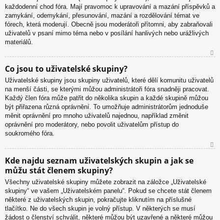
každodenní chod fóra. Mají pravomoc k upravování a mazání příspěvků a
u
zamykání, odemykání, přesunování, mazání a rozdělování témat ve
fórech, která moderují. Obecně jsou moderátoři přítomni, aby zabraňovali
uživatelů v psaní mimo téma nebo v posílání hanlivých nebo urážlivých
materiálů.
N
Co jsou to uživatelské skupiny?
ah
Uživatelské skupiny jsou skupiny uživatelů, které dělí komunitu uživatelů
or
na menší části, se kterými můžou administrátoři fóra snadněji pracovat.
u
Každý člen fóra může patřit do několika skupin a každé skupině můžou
být přiřazena různá oprávnění. To umožňuje administrátorům jednoduše
měnit oprávnění pro mnoho uživatelů najednou, například změnit
oprávnění pro moderátory, nebo povolit uživatelům přístup do
soukromého fóra.
N
Kde najdu seznam uživatelských skupin a jak se
ah
můžu stát členem skupiny?
or
u
Všechny uživatelské skupiny můžete zobrazit na záložce „Uživatelské
skupiny“ ve vašem „Uživatelském panelu“. Pokud se chcete stát členem
některé z uživatelských skupin, pokračujte kliknutím na příslušné
tlačítko. Ne do všech skupin je volný přístup. V některých se musí
žádost o členství schválit, některé můžou být uzavřené a některé můžou