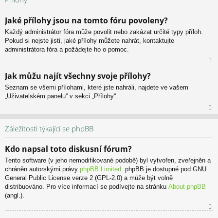
or
u
Jaké přílohy jsou na tomto fóru povoleny?
Každý administrátor fóra může povolit nebo zakázat určité typy příloh.
Pokud si nejste jisti, jaké přílohy můžete nahrát, kontaktujte
administrátora fóra a požádejte ho o pomoc.
N
Jak můžu najít všechny svoje přílohy?
ah
Seznam se všemi přílohami, které jste nahráli, najdete ve vašem
or
„Uživatelském panelu“ v sekci „Přílohy“.
u
N
ah
Záležitosti týkající se phpBB
or
u
Kdo napsal toto diskusní fórum?
Tento software (v jeho nemodifikované podobě) byl vytvořen, zveřejněn a
chráněn autorskými právy
phpBB Limited
. phpBB je dostupné pod GNU
General Public License verze 2 (GPL-2.0) a může být volně
distribuováno. Pro více informací se podívejte na stránku
About phpBB
(angl.).
N