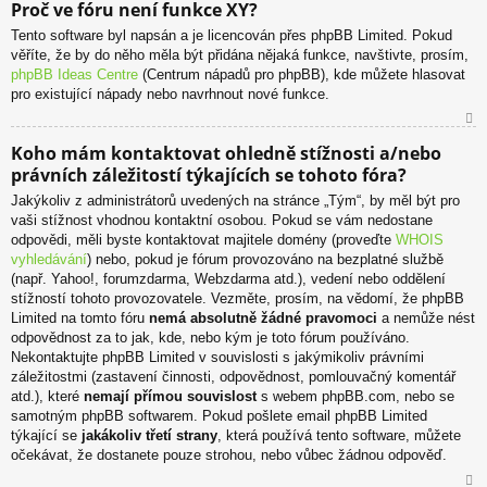
Proč ve fóru není funkce XY?
ah
Tento software byl napsán a je licencován přes phpBB Limited. Pokud
or
věříte, že by do něho měla být přidána nějaká funkce, navštivte, prosím,
u
phpBB Ideas Centre
(Centrum nápadů pro phpBB), kde můžete hlasovat
pro existující nápady nebo navrhnout nové funkce.
N
Koho mám kontaktovat ohledně stížnosti a/nebo
ah
právních záležitostí týkajících se tohoto fóra?
or
u
Jakýkoliv z administrátorů uvedených na stránce „Tým“, by měl být pro
vaši stížnost vhodnou kontaktní osobou. Pokud se vám nedostane
odpovědi, měli byste kontaktovat majitele domény (proveďte
WHOIS
vyhledávání
) nebo, pokud je fórum provozováno na bezplatné službě
(např. Yahoo!, forumzdarma, Webzdarma atd.), vedení nebo oddělení
stížností tohoto provozovatele. Vezměte, prosím, na vědomí, že phpBB
Limited na tomto fóru
nemá absolutně žádné pravomoci
a nemůže nést
odpovědnost za to jak, kde, nebo kým je toto fórum používáno.
Nekontaktujte phpBB Limited v souvislosti s jakýmikoliv právními
záležitostmi (zastavení činnosti, odpovědnost, pomlouvačný komentář
atd.), které
nemají přímou souvislost
s webem phpBB.com, nebo se
samotným phpBB softwarem. Pokud pošlete email phpBB Limited
týkající se
jakákoliv třetí strany
, která používá tento software, můžete
očekávat, že dostanete pouze strohou, nebo vůbec žádnou odpověď.