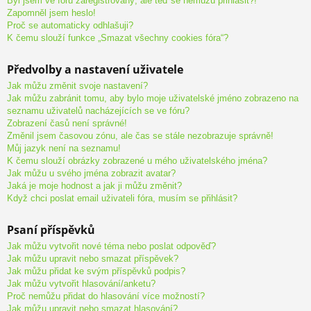
Byl jsem ve fóru zaregistrovaný, ale teď se nemůžu přihlásit?!
Zapomněl jsem heslo!
Proč se automaticky odhlašuji?
K čemu slouží funkce „Smazat všechny cookies fóra“?
Předvolby a nastavení uživatele
Jak můžu změnit svoje nastavení?
Jak můžu zabránit tomu, aby bylo moje uživatelské jméno zobrazeno na
seznamu uživatelů nacházejících se ve fóru?
Zobrazení časů není správné!
Změnil jsem časovou zónu, ale čas se stále nezobrazuje správně!
Můj jazyk není na seznamu!
K čemu slouží obrázky zobrazené u mého uživatelského jména?
Jak můžu u svého jména zobrazit avatar?
Jaká je moje hodnost a jak ji můžu změnit?
Když chci poslat email uživateli fóra, musím se přihlásit?
Psaní příspěvků
Jak můžu vytvořit nové téma nebo poslat odpověď?
Jak můžu upravit nebo smazat příspěvek?
Jak můžu přidat ke svým příspěvků podpis?
Jak můžu vytvořit hlasování/anketu?
Proč nemůžu přidat do hlasování více možností?
Jak můžu upravit nebo smazat hlasování?