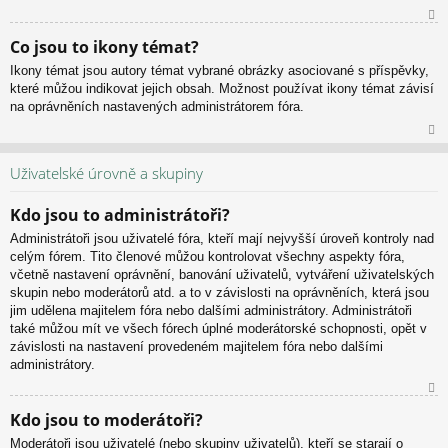
N
Co jsou to ikony témat?
ah
Ikony témat jsou autory témat vybrané obrázky asociované s příspěvky,
or
které můžou indikovat jejich obsah. Možnost používat ikony témat závisí
u
na oprávněních nastavených administrátorem fóra.
N
ah
Uživatelské úrovně a skupiny
or
u
Kdo jsou to administrátoři?
Administrátoři jsou uživatelé fóra, kteří mají nejvyšší úroveň kontroly nad
celým fórem. Tito členové můžou kontrolovat všechny aspekty fóra,
včetně nastavení oprávnění, banování uživatelů, vytváření uživatelských
skupin nebo moderátorů atd. a to v závislosti na oprávněních, která jsou
jim udělena majitelem fóra nebo dalšími administrátory. Administrátoři
také můžou mít ve všech fórech úplné moderátorské schopnosti, opět v
závislosti na nastavení provedeném majitelem fóra nebo dalšími
administrátory.
N
Kdo jsou to moderátoři?
ah
Moderátoři jsou uživatelé (nebo skupiny uživatelů), kteří se starají o
or