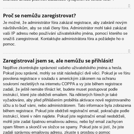
N
Proč se nemůžu zaregistrovat?
ah
Je možné, že administrátor fóra zakázal registrace, aby zabránil novým
or
návštěvníkům, aby se stali členy fóra. Administrátor mohl také zakázat
u
vaši IP adresu nebo používání uživatelského jména, pomocí kterého se
snažíš zaregistrovat. Kontaktujte administrátora fóra a požádejte ho o
pomoc.
N
Zaregistroval jsem se, ale nemůžu se přihlásit!
ah
Nejdříve zkontrolujte správnost vašeho uživatelského jména a hesla.
or
Pokud jsou správné, mohly se stát následující dvě věci. Pokud je ve fóru
u
povolena registrace v souladu s americkým zákonem na ochranu
soukromí nezletilých na internetu COPPA a vy jste během registrace
zadali, že ještě nemáte třináct let, budete muset postupovat podle
instrukcí, které jste obdrželi emailem. Na některých fórech je také
vyžadováno, aby před přihlášením proběhla aktivace nově registrovaného
účtu a to buď vámi, nebo administrátorem. Tato informace byla zobrazena
během registrace. Pokud jste obdrželi registrační email, pokračujte podle
instrukcí, které v něm najdete. Pokud jste registrační email neobdrželi,
mohli jste zadat špatnou emailovou adresu, nebo byl email zachycen
spam filtrem a skončil ve složce se spamy. Pokud jste si jistí, že jste
zadali správnou emailovou adresu, zkuste s prosbou o pomoc