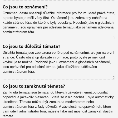
N
Co jsou to oznámení?
ah
Oznámení často obsahují důležité informace pro fórum, které právě čtete,
or
a proto byste je měli vždy číst. Oznámení jsou zobrazeny nahoře na
u
každé stránce fóra, do kterého byly odeslány. Podobně jako u globálních
oznámení, jsou oprávnění pro odeslání tématu jako oznámení udělována
administrátorem fóra.
N
Co jsou to důležitá témata?
ah
Důležitá témata jsou zobrazena ve fóru pod oznámeními, ale jen na první
or
stránce. Často obsahují důležité informace, proto byste je měli číst
u
kdykoli je to možné. Podobně jako u oznámení a globálních oznámení,
jsou oprávnění pro odeslání tématu jako důležitého udělována
administrátorem fóra.
N
Co jsou to zamknutá témata?
ah
Zamknutá témata jsou témata, do kterých uživatelé nemůžou posílat
or
odpovědi a jakékoliv hlasování, které se v nic nachází, bylo automaticky
u
ukončeno. Témata můžou být zamknuta moderátorem nebo
administrátorem fóra z řady důvodů. V závislosti na oprávněních, které
vám udělil administrátor fóra, můžete také mít možnost zamykat vlastní
témata.