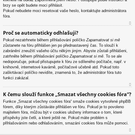
brzy se opět budete moci přihlásit.
Pokud nebudete moci resetovat vaše heslo, kontaktujte administrátora
fóra.
N
Proč se automaticky odhlašuji?
ah
Pokud nezatrhnete během přihlašování políčko
Zapamatovat si mě
or
zůstanete na fóru přihlášen jen po přednastavený čas. To slouží k
u
zabránění zneužití vašeho účtu někým jiným. Abyste zůstali přihlášeni,
zatrhněte během přihlašování políčko
Zapamatovat si mě
. To se ale
nedoporučuje, pokud přistupujete k fóru ze sdíleného počítače, např. v
knihovně, internetové kavárně, počítačové učebně atd. Pokud toto
zaškrtávací políčko nevidíte, znamená to, že administrátor fóra tuto
funkci zakázal.
N
K čemu slouží funkce „Smazat všechny cookies fóra“?
ah
Funkce „Smazat všechny cookies fóra“ smaže cookies vytvořené phpBB
or
fórem, díky kterým zůstáváte přihlášen ve fóru. Pokud je to povoleno
u
majitelem fóra, můžou být v cookies uloženy informace o tom, které
příspěvky jste četli, a které ještě ne. Pokud máte problém s
přihlašováním nebo odhlašováním, smazání cookies fóra může pomoci.