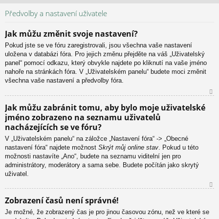
N
ah
Předvolby a nastavení uživatele
or
u
Jak můžu změnit svoje nastavení?
Pokud jste se ve fóru zaregistrovali, jsou všechna vaše nastavení
uložena v databázi fóra. Pro jejich změnu přejděte na váš „Uživatelský
panel“ pomocí odkazu, který obvykle najdete po kliknutí na vaše jméno
nahoře na stránkách fóra. V „Uživatelském panelu“ budete moci změnit
všechna vaše nastavení a předvolby fóra.
N
Jak můžu zabránit tomu, aby bylo moje uživatelské
ah
jméno zobrazeno na seznamu uživatelů
or
nacházejících se ve fóru?
u
V „Uživatelském panelu“ na záložce „Nastavení fóra“ -> „Obecné
nastavení fóra“ najdete možnost
Skrýt můj online stav
. Pokud u této
možnosti nastavíte „Ano“, budete na seznamu viditelní jen pro
administrátory, moderátory a sama sebe. Budete počítán jako skrytý
uživatel.
N
Zobrazení časů není správné!
ah
Je možné, že zobrazený čas je pro jinou časovou zónu, než ve které se
or