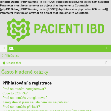
[phpBB Debug] PHP Warning
: in file
[ROOT]/phpbb/session.php
on line
580
:
sizeof():
Parameter must be an array or an object that implements Countable
[phpBB Debug] PHP Warning
: in file
[ROOT]/phpbb/session.php
on line
636
:
sizeof():
Parameter must be an array or an object that implements Countable
ór
Přihlásit se
le
řih
a
Obsah fóra
no
lá
Často kladené otázky
vé
sit
se
Přihlašování a registrace
Proč se musím zaregistrovat?
Co je to COPPA?
Proč se nemůžu zaregistrovat?
Zaregistroval jsem se, ale nemůžu se přihlásit!
Proč se nemůžu přihlásit?