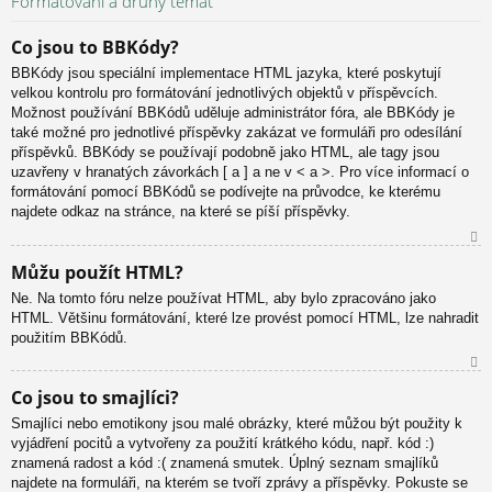
Formátování a druhy témat
or
u
Co jsou to BBKódy?
BBKódy jsou speciální implementace HTML jazyka, které poskytují
velkou kontrolu pro formátování jednotlivých objektů v příspěvcích.
Možnost používání BBKódů uděluje administrátor fóra, ale BBKódy je
také možné pro jednotlivé příspěvky zakázat ve formuláři pro odesílání
příspěvků. BBKódy se používají podobně jako HTML, ale tagy jsou
uzavřeny v hranatých závorkách [ a ] a ne v < a >. Pro více informací o
formátování pomocí BBKódů se podívejte na průvodce, ke kterému
najdete odkaz na stránce, na které se píší příspěvky.
N
Můžu použít HTML?
ah
Ne. Na tomto fóru nelze používat HTML, aby bylo zpracováno jako
or
HTML. Většinu formátování, které lze provést pomocí HTML, lze nahradit
u
použitím BBKódů.
N
Co jsou to smajlíci?
ah
Smajlíci nebo emotikony jsou malé obrázky, které můžou být použity k
or
vyjádření pocitů a vytvořeny za použití krátkého kódu, např. kód :)
u
znamená radost a kód :( znamená smutek. Úplný seznam smajlíků
najdete na formuláři, na kterém se tvoří zprávy a příspěvky. Pokuste se