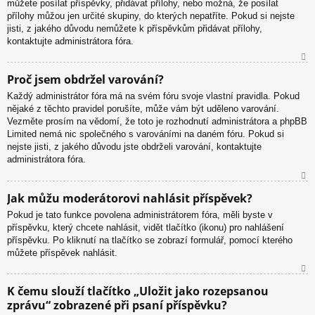
můžete posílat příspěvky, přidávat přílohy, nebo možná, že posílat
přílohy můžou jen určité skupiny, do kterých nepatříte. Pokud si nejste
jisti, z jakého důvodu nemůžete k příspěvkům přidávat přílohy,
kontaktujte administrátora fóra.
N
Proč jsem obdržel varování?
ah
Každý administrátor fóra má na svém fóru svoje vlastní pravidla. Pokud
or
nějaké z těchto pravidel porušíte, může vám být uděleno varování.
u
Vezměte prosím na vědomí, že toto je rozhodnutí administrátora a phpBB
Limited nemá nic společného s varováními na daném fóru. Pokud si
nejste jisti, z jakého důvodu jste obdrželi varování, kontaktujte
administrátora fóra.
N
Jak můžu moderátorovi nahlásit příspěvek?
ah
Pokud je tato funkce povolena administrátorem fóra, měli byste v
or
příspěvku, který chcete nahlásit, vidět tlačítko (ikonu) pro nahlášení
u
příspěvku. Po kliknutí na tlačítko se zobrazí formulář, pomocí kterého
můžete příspěvek nahlásit.
N
K čemu slouží tlačítko „Uložit jako rozepsanou
ah
zprávu“ zobrazené při psaní příspěvku?
or