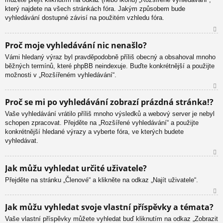
který najdete na všech stránkách fóra. Jakým způsobem bude
vyhledávání dostupné závisí na použitém vzhledu fóra.
N
Proč moje vyhledávání nic nenašlo?
ah
Vámi hledaný výraz byl pravděpodobně příliš obecný a obsahoval mnoho
or
běžných termínů, které phpBB neindexuje. Buďte konkrétnější a použijte
u
možnosti v „Rozšířeném vyhledávání“.
N
Proč se mi po vyhledávání zobrazí prázdná stránka!?
ah
Vaše vyhledávání vrátilo příliš mnoho výsledků a webový server je nebyl
or
schopen zpracovat. Přejděte na „Rozšířené vyhledávání“ a použijte
u
konkrétnější hledané výrazy a vyberte fóra, ve kterých budete
vyhledávat.
N
Jak můžu vyhledat určité uživatele?
ah
Přejděte na stránku „Členové“ a klikněte na odkaz „Najít uživatele“.
or
u
N
Jak můžu vyhledat svoje vlastní příspěvky a témata?
ah
Vaše vlastní příspěvky můžete vyhledat buď kliknutím na odkaz „Zobrazit
or