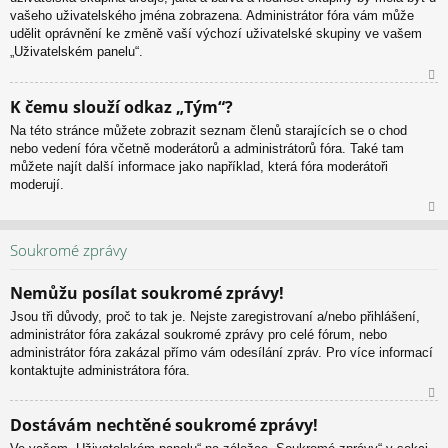
vašeho uživatelského jména zobrazena. Administrátor fóra vám může
udělit oprávnění ke změně vaší výchozí uživatelské skupiny ve vašem
„Uživatelském panelu“.
N
K čemu slouží odkaz „Tým“?
ah
Na této stránce můžete zobrazit seznam členů starajících se o chod
or
nebo vedení fóra včetně moderátorů a administrátorů fóra. Také tam
u
můžete najít další informace jako například, která fóra moderátoři
moderují.
N
ah
Soukromé zprávy
or
u
Nemůžu posílat soukromé zprávy!
Jsou tři důvody, proč to tak je. Nejste zaregistrovaní a/nebo přihlášení,
administrátor fóra zakázal soukromé zprávy pro celé fórum, nebo
administrátor fóra zakázal přímo vám odesílání zpráv. Pro více informací
kontaktujte administrátora fóra.
N
Dostávám nechtěné soukromé zprávy!
ah