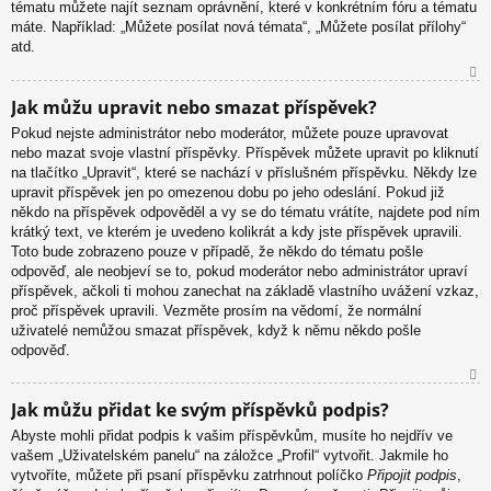
tématu můžete najít seznam oprávnění, které v konkrétním fóru a tématu
máte. Například: „Můžete posílat nová témata“, „Můžete posílat přílohy“
atd.
N
Jak můžu upravit nebo smazat příspěvek?
ah
Pokud nejste administrátor nebo moderátor, můžete pouze upravovat
or
nebo mazat svoje vlastní příspěvky. Příspěvek můžete upravit po kliknutí
u
na tlačítko „Upravit“, které se nachází v příslušném příspěvku. Někdy lze
upravit příspěvek jen po omezenou dobu po jeho odeslání. Pokud již
někdo na příspěvek odpověděl a vy se do tématu vrátíte, najdete pod ním
krátký text, ve kterém je uvedeno kolikrát a kdy jste příspěvek upravili.
Toto bude zobrazeno pouze v případě, že někdo do tématu pošle
odpověď, ale neobjeví se to, pokud moderátor nebo administrátor upraví
příspěvek, ačkoli ti mohou zanechat na základě vlastního uvážení vzkaz,
proč příspěvek upravili. Vezměte prosím na vědomí, že normální
uživatelé nemůžou smazat příspěvek, když k němu někdo pošle
odpověď.
N
Jak můžu přidat ke svým příspěvků podpis?
ah
Abyste mohli přidat podpis k vašim příspěvkům, musíte ho nejdřív ve
or
vašem „Uživatelském panelu“ na záložce „Profil“ vytvořit. Jakmile ho
u
vytvoříte, můžete při psaní příspěvku zatrhnout políčko
Připojit podpis
,