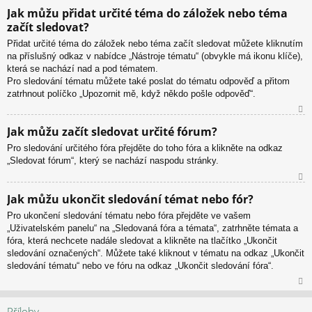
N
Jak můžu přidat určité téma do záložek nebo téma
ah
začít sledovat?
or
u
Přidat určité téma do záložek nebo téma začít sledovat můžete kliknutím
na příslušný odkaz v nabídce „Nástroje tématu“ (obvykle má ikonu klíče),
která se nachází nad a pod tématem.
Pro sledování tématu můžete také poslat do tématu odpověď a přitom
zatrhnout políčko „Upozornit mě, když někdo pošle odpověď“.
N
Jak můžu začít sledovat určité fórum?
ah
Pro sledování určitého fóra přejděte do toho fóra a klikněte na odkaz
or
„Sledovat fórum“, který se nachází naspodu stránky.
u
N
Jak můžu ukončit sledování témat nebo fór?
ah
Pro ukončení sledování tématu nebo fóra přejděte ve vašem
or
„Uživatelském panelu“ na „Sledovaná fóra a témata“, zatrhněte témata a
u
fóra, která nechcete nadále sledovat a klikněte na tlačítko „Ukončit
sledování označených“. Můžete také kliknout v tématu na odkaz „Ukončit
sledování tématu“ nebo ve fóru na odkaz „Ukončit sledování fóra“.
N
ah
Přílohy