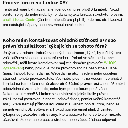
Proč ve fóru není funkce XY?
ah
Tento software byl napsán a je licencován přes phpBB Limited. Pokud
or
věříte, že by do něho měla být přidána nějaká funkce, navštivte, prosím,
u
phpBB Ideas Centre
(Centrum nápadů pro phpBB), kde můžete hlasovat
pro existující nápady nebo navrhnout nové funkce.
N
Koho mám kontaktovat ohledně stížnosti a/nebo
ah
právních záležitostí týkajících se tohoto fóra?
or
u
Jakýkoliv z administrátorů uvedených na stránce „Tým“, by měl být pro
vaši stížnost vhodnou kontaktní osobou. Pokud se vám nedostane
odpovědi, měli byste kontaktovat majitele domény (proveďte
WHOIS
vyhledávání
) nebo, pokud je fórum provozováno na bezplatné službě
(např. Yahoo!, forumzdarma, Webzdarma atd.), vedení nebo oddělení
stížností tohoto provozovatele. Vezměte, prosím, na vědomí, že phpBB
Limited na tomto fóru
nemá absolutně žádné pravomoci
a nemůže nést
odpovědnost za to jak, kde, nebo kým je toto fórum používáno.
Nekontaktujte phpBB Limited v souvislosti s jakýmikoliv právními
záležitostmi (zastavení činnosti, odpovědnost, pomlouvačný komentář
atd.), které
nemají přímou souvislost
s webem phpBB.com, nebo se
samotným phpBB softwarem. Pokud pošlete email phpBB Limited
týkající se
jakákoliv třetí strany
, která používá tento software, můžete
očekávat, že dostanete pouze strohou, nebo vůbec žádnou odpověď.