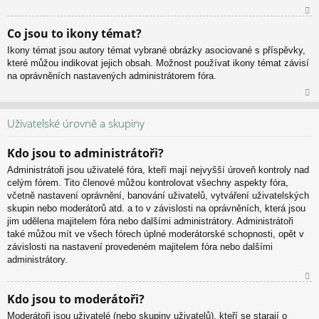
N
Co jsou to ikony témat?
ah
Ikony témat jsou autory témat vybrané obrázky asociované s příspěvky,
or
které můžou indikovat jejich obsah. Možnost používat ikony témat závisí
u
na oprávněních nastavených administrátorem fóra.
N
ah
Uživatelské úrovně a skupiny
or
u
Kdo jsou to administrátoři?
Administrátoři jsou uživatelé fóra, kteří mají nejvyšší úroveň kontroly nad
celým fórem. Tito členové můžou kontrolovat všechny aspekty fóra,
včetně nastavení oprávnění, banování uživatelů, vytváření uživatelských
skupin nebo moderátorů atd. a to v závislosti na oprávněních, která jsou
jim udělena majitelem fóra nebo dalšími administrátory. Administrátoři
také můžou mít ve všech fórech úplné moderátorské schopnosti, opět v
závislosti na nastavení provedeném majitelem fóra nebo dalšími
administrátory.
N
Kdo jsou to moderátoři?
ah
Moderátoři jsou uživatelé (nebo skupiny uživatelů), kteří se starají o
or