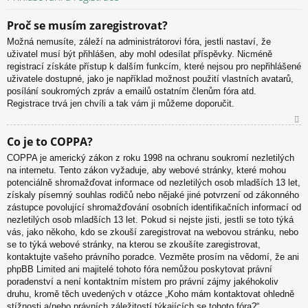
Proč se musím zaregistrovat?
Možná nemusíte, záleží na administrátorovi fóra, jestli nastaví, že
uživatel musí být přihlášen, aby mohl odesílat příspěvky. Nicméně
registrací získáte přístup k dalším funkcím, které nejsou pro nepřihlášené
uživatele dostupné, jako je například možnost použití vlastních avatarů,
posílání soukromých zpráv a emailů ostatním členům fóra atd.
Registrace trvá jen chvíli a tak vám ji můžeme doporučit.
N
Co je to COPPA?
ah
COPPA je americký zákon z roku 1998 na ochranu soukromí nezletilých
or
na internetu. Tento zákon vyžaduje, aby webové stránky, které mohou
u
potenciálně shromažďovat informace od nezletilých osob mladších 13 let,
získaly písemný souhlas rodičů nebo nějaké jiné potvrzení od zákonného
zástupce povolující shromažďování osobních identifikačních informací od
nezletilých osob mladších 13 let. Pokud si nejste jisti, jestli se toto týká
vás, jako někoho, kdo se zkouší zaregistrovat na webovou stránku, nebo
se to týká webové stránky, na kterou se zkoušíte zaregistrovat,
kontaktujte vašeho právního poradce. Vezměte prosím na vědomí, že ani
phpBB Limited ani majitelé tohoto fóra nemůžou poskytovat právní
poradenství a není kontaktním místem pro právní zájmy jakéhokoliv
druhu, kromě těch uvedených v otázce „Koho mám kontaktovat ohledně
stížnosti a/nebo právních záležitostí týkajících se tohoto fóra?“.