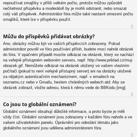
nepoužívat smajlíky v příliš velkém počtu, protože můžou způsobit
nečitelnost příspěvku a moderátoři by je mohli odstranit, nebo smazat
celý váš příspěvek. Administrátor fóra může také nastavit omezení počtu
smajlíků, které lze v příspěvku použít.
N
Můžu do příspěvků přidávat obrázky?
ah
Ano, obrázky můžou být ve vašich příspěvcích zobrazeny. Pokud
or
administrátor povolil ve fóru používání příloh, budete moci nahrát obrázek
u
do fóra. V opačném případě musíte odkázat na obrázek, který se nachází
na veřejně přístupném webovém serveru, např. http://www.priklad.cz/muj-
obrazek.gif. Nemůžete odkázat na obrázek uložený ve vašem vlastním
počítači (pokud to není veřejně přístupný server) ani na obrázky uložené
za nějakým autentizačním mechanizmem, např. v emailech na
seznamu.cz nebo v Gmailu, heslem chráněných webech atd. Aby se
obrázek zobrazil, vložte adresu, která k němu vede do BBKódu [img].
N
Co jsou to globální oznámení?
ah
Globální oznámení obsahují důležité informace, a proto byste je měli
or
vždy číst. Globální oznámení jsou zobrazeny v každém fóru nahoře a ve
u
vašem uživatelském panelu. Oprávnění pro odeslání tématu jako
globálního oznámení jsou udělena administrátorem fóra.