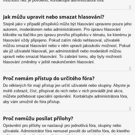
možností než je povoleno, kontaktujte administrátora fóra.
N
Jak můžu upravit nebo smazat hlasování?
ah
Stejně jako v případě příspěvků může být hlasování upraveno pouze jeho
or
autorem, moderátorem nebo administrátorem. Pro úpravu hlasování
u
klikněte na tlačítko pro úpravu prvního příspěvku v tématu, ke kterému je
hlasování vždy připojeno. Pokud zatím nikdo nehlasoval, uživatelé
můžou smazat hlasování nebo v něm upravit jakoukoliv možnost. Pokud
ale již uživatelé hlasovali, jen administrátoři nebo moderátoři můžou
upravit nebo smazat hlasování. To zabrání tomu, aby byly možnosti
hlasování změněny v ještě neukončeném hlasování.
N
Proč nemám přístup do určitého fóra?
ah
Do některých fór mají přístup jen určití uživatelé nebo skupiny. Abyste je
or
mohli zobrazit, číst, přispívat do nich nebo v nich provádět jiné akce,
u
můžete potřebovat speciální oprávnění. Kontaktujte administrátora fóra,
aby vám umožnil do fóra přístup.
N
Proč nemůžu posílat přílohy?
ah
Oprávnění pro přílohy se nastavují pro jednotlivá fóra, skupiny nebo
or
uživatele. Administrátor fóra nemusel povolit do určitého fóra, do kterého
u