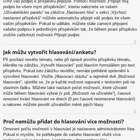
čímž váš podpis k příspěvku připojíte. Pomocí možnosti „Připojit můj
podpis ke všem mým příspěvkům“, kterou naleznete ve vašem
„Uživatelském panelu“ na záložce „Nastavení fóra“ v sekci „Výchozí
nastavení příspěvků“ můžete automaticky připojit váš podpis ke všem
vašim příspěvkům. Pokud to uděláte, můžete stále zamezit připojení
vašeho podpisu k jednotlivým příspěvkům tak, že během psaní příspěvku
zrušíte zaškrtnutí možnosti
Připojit podpis
.
N
Jak můžu vytvořit hlasování/anketu?
ah
Při posílání nového tématu, nebo při úpravě prvního příspěvku tématu,
or
klikněte na záložku „Vytvořit hlasování“ pod hlavním formulářem pro text
u
příspěvku. Pokud tuto záložku nevidíte, nemáte potřebné oprávnění k
vytvoření hlasování. Vložte „Hlasovací otázku“ a nejméně dvě „Možnosti
hlasování“, ujistěte se, že je každá možnost napsaná v textovém poli na
vlastním řádku. Můžete také nastavit počet možností, které uživatel
může během hlasování vybrat (v poli „Možností na uživatele“), časové
omezení trvání hlasování ve dnech (0 pro časově neomezené hlasování)
a nakonec můžete povolit uživatelům měnit jejich hlasy.
N
Proč nemůžu přidat do hlasování více možností?
ah
Omezení počtu možností v hlasování je nastaveno administrátorem fóra.
or
Pokud si myslíte, že potřebujete do vašeho hlasování vložit více
u