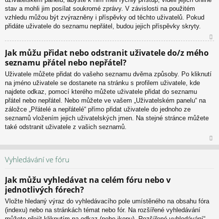
stav a mohli jim posílat soukromé zprávy. V závislosti na použitém
vzhledu můžou být zvýrazněny i příspěvky od těchto uživatelů. Pokud
přidáte uživatele do seznamu nepřátel, budou jejich příspěvky skryty.
N
Jak můžu přidat nebo odstranit uživatele do/z mého
ah
seznamu přátel nebo nepřátel?
or
u
Uživatele můžete přidat do vašeho seznamu dvěma způsoby. Po kliknutí
na jméno uživatele se dostanete na stránku s profilem uživatele, kde
najdete odkaz, pomocí kterého můžete uživatele přidat do seznamu
přátel nebo nepřátel. Nebo můžete ve vašem „Uživatelském panelu“ na
záložce „Přátelé a nepřátelé“ přímo přidat uživatele do jednoho ze
seznamů vložením jejich uživatelských jmen. Na stejné stránce můžete
také odstranit uživatele z vašich seznamů.
N
ah
Vyhledávání ve fóru
or
u
Jak můžu vyhledávat na celém fóru nebo v
jednotlivých fórech?
Vložte hledaný výraz do vyhledávacího pole umístěného na obsahu fóra
(indexu) nebo na stránkách témat nebo fór. Na rozšířené vyhledávání
můžete přejít kliknutím na odkaz (nebo ikonu) „Rozšířené vyhledávání“,