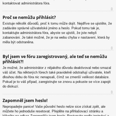
kontaktovat administrátora fóra.
N
Proč se nemůžu přihlásit?
ah
Existuje několik důvodů, proč k tomu může dojít. Nejdříve se ujistěte, že
or
zadáváte správné uživatelské jméno a heslo. Pokud tomu tak je,
u
kontaktujte administrátora fóra, abyste se ujistili, že jste nebyli
zabanováni. Je také možné, že je na webu chyba v nastavení, která by
měla být odstraněna.
N
Byl jsem ve fóru zaregistrovaný, ale teď se nemůžu
ah
přihlásit?!
or
u
Je možné, že administrátor z nějakého důvodu deaktivoval nebo smazal
váš účet. Na některých fórech také pravidelně odstraňují uživatele, kteří
dlouhou dobu do fóra nic nenapsali, čímž se zmenší velikost databáze.
Pokud je to váš případ, zaregistrujte se znovu a pokuste se více zapojit
do diskuzí.
N
Zapomněl jsem heslo!
ah
Nepropadejte panice! Vaše původní heslo nelze sice získat zpět, ale
or
můžete ho jednoduše resetovat. Přejděte na přihlašovací stránku a
u
klikněte na odkaz
Zapomněl/a jsem heslo
. Postupujte podle instrukcí a