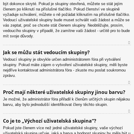
být dokonce skryté. Pokud je skupiny otevřená, můžete se stát jejím
členem po kliknutí na příslušné tlačítko. Pokud členství ve skupině
vyžaduje schválení, můžete o ně požádat kliknutím na příslušné tlačítko.
Vedoucí uživatelské skupiny bude muset schválit vaši žádost a může se
vás zeptat, proč se chcete stát členem skupiny. Neobtěžujte, prosím,
vedoucího skupiny v případě, že zamítne vaši žádost - určitě pro to bude
mít svoje důvody.
N
Jak se můžu stát vedoucím skupiny?
ah
Vedoucí skupiny je obvykle určen administrátorem fóra při vytváření
or
skupiny. Pokud máte zájem o vytvoření uživatelské skupiny, měli byste
u
nejdříve kontaktovat administrátora fóra - zkuste mu poslat soukromou
zprávu.
N
Proč mají některé uživatelské skupiny jinou barvu?
ah
Je možné, že administrátor fóra přiřadil k členům určitých skupin nějakou
or
barvu, aby bylo jednodušší identifikovat členy těchto skupin.
u
N
Co je to „Výchozí uživatelská skupina“?
ah
Pokud jste členem více než jedné uživatelské skupiny, vaše výchozí
or
uživatelská skupina určuje, jaká a barva a hodnost skupiny by měla být u
u