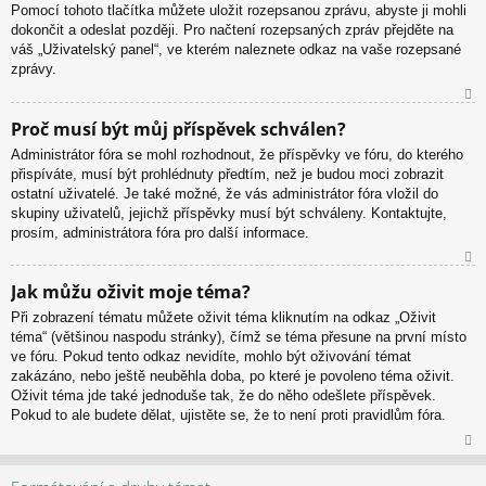
u
Pomocí tohoto tlačítka můžete uložit rozepsanou zprávu, abyste ji mohli
dokončit a odeslat později. Pro načtení rozepsaných zpráv přejděte na
váš „Uživatelský panel“, ve kterém naleznete odkaz na vaše rozepsané
zprávy.
N
Proč musí být můj příspěvek schválen?
ah
Administrátor fóra se mohl rozhodnout, že příspěvky ve fóru, do kterého
or
přispíváte, musí být prohlédnuty předtím, než je budou moci zobrazit
u
ostatní uživatelé. Je také možné, že vás administrátor fóra vložil do
skupiny uživatelů, jejichž příspěvky musí být schváleny. Kontaktujte,
prosím, administrátora fóra pro další informace.
N
Jak můžu oživit moje téma?
ah
Při zobrazení tématu můžete oživit téma kliknutím na odkaz „Oživit
or
téma“ (většinou naspodu stránky), čímž se téma přesune na první místo
u
ve fóru. Pokud tento odkaz nevidíte, mohlo být oživování témat
zakázáno, nebo ještě neuběhla doba, po které je povoleno téma oživit.
Oživit téma jde také jednoduše tak, že do něho odešlete příspěvek.
Pokud to ale budete dělat, ujistěte se, že to není proti pravidlům fóra.
N
ah