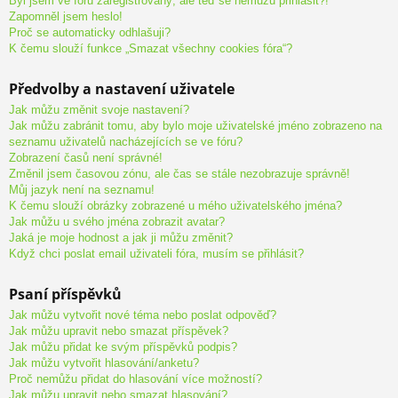
Byl jsem ve fóru zaregistrovaný, ale teď se nemůžu přihlásit?!
Zapomněl jsem heslo!
Proč se automaticky odhlašuji?
K čemu slouží funkce „Smazat všechny cookies fóra“?
Předvolby a nastavení uživatele
Jak můžu změnit svoje nastavení?
Jak můžu zabránit tomu, aby bylo moje uživatelské jméno zobrazeno na
seznamu uživatelů nacházejících se ve fóru?
Zobrazení časů není správné!
Změnil jsem časovou zónu, ale čas se stále nezobrazuje správně!
Můj jazyk není na seznamu!
K čemu slouží obrázky zobrazené u mého uživatelského jména?
Jak můžu u svého jména zobrazit avatar?
Jaká je moje hodnost a jak ji můžu změnit?
Když chci poslat email uživateli fóra, musím se přihlásit?
Psaní příspěvků
Jak můžu vytvořit nové téma nebo poslat odpověď?
Jak můžu upravit nebo smazat příspěvek?
Jak můžu přidat ke svým příspěvků podpis?
Jak můžu vytvořit hlasování/anketu?
Proč nemůžu přidat do hlasování více možností?
Jak můžu upravit nebo smazat hlasování?