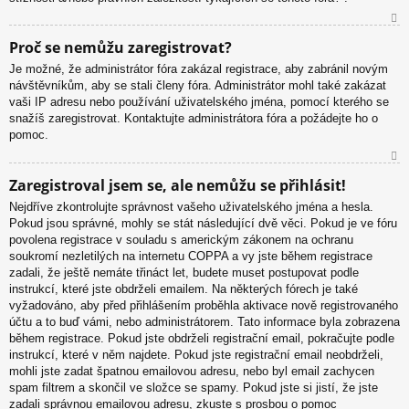
N
Proč se nemůžu zaregistrovat?
ah
Je možné, že administrátor fóra zakázal registrace, aby zabránil novým
or
návštěvníkům, aby se stali členy fóra. Administrátor mohl také zakázat
u
vaši IP adresu nebo používání uživatelského jména, pomocí kterého se
snažíš zaregistrovat. Kontaktujte administrátora fóra a požádejte ho o
pomoc.
N
Zaregistroval jsem se, ale nemůžu se přihlásit!
ah
Nejdříve zkontrolujte správnost vašeho uživatelského jména a hesla.
or
Pokud jsou správné, mohly se stát následující dvě věci. Pokud je ve fóru
u
povolena registrace v souladu s americkým zákonem na ochranu
soukromí nezletilých na internetu COPPA a vy jste během registrace
zadali, že ještě nemáte třináct let, budete muset postupovat podle
instrukcí, které jste obdrželi emailem. Na některých fórech je také
vyžadováno, aby před přihlášením proběhla aktivace nově registrovaného
účtu a to buď vámi, nebo administrátorem. Tato informace byla zobrazena
během registrace. Pokud jste obdrželi registrační email, pokračujte podle
instrukcí, které v něm najdete. Pokud jste registrační email neobdrželi,
mohli jste zadat špatnou emailovou adresu, nebo byl email zachycen
spam filtrem a skončil ve složce se spamy. Pokud jste si jistí, že jste
zadali správnou emailovou adresu, zkuste s prosbou o pomoc