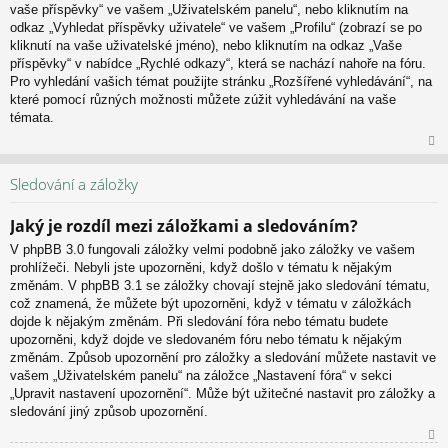
vaše příspěvky“ ve vašem „Uživatelském panelu“, nebo kliknutím na
u
odkaz „Vyhledat příspěvky uživatele“ ve vašem „Profilu“ (zobrazí se po
kliknutí na vaše uživatelské jméno), nebo kliknutím na odkaz „Vaše
příspěvky“ v nabídce „Rychlé odkazy“, která se nachází nahoře na fóru.
Pro vyhledání vašich témat použijte stránku „Rozšířené vyhledávání“, na
které pomocí různých možnosti můžete zúžit vyhledávání na vaše
témata.
N
ah
Sledování a záložky
or
u
Jaký je rozdíl mezi záložkami a sledováním?
V phpBB 3.0 fungovali záložky velmi podobně jako záložky ve vašem
prohlížeči. Nebyli jste upozorněni, když došlo v tématu k nějakým
změnám. V phpBB 3.1 se záložky chovají stejně jako sledování tématu,
což znamená, že můžete být upozorněni, když v tématu v záložkách
dojde k nějakým změnám. Při sledování fóra nebo tématu budete
upozorněni, když dojde ve sledovaném fóru nebo tématu k nějakým
změnám. Způsob upozornění pro záložky a sledování můžete nastavit ve
vašem „Uživatelském panelu“ na záložce „Nastavení fóra“ v sekci
„Upravit nastavení upozornění“. Může být užitečné nastavit pro záložky a
sledování jiný způsob upozornění.