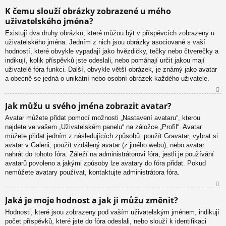
N
K čemu slouží obrázky zobrazené u mého
ah
uživatelského jména?
or
u
Existují dva druhy obrázků, které můžou být v příspěvcích zobrazeny u
uživatelského jména. Jedním z nich jsou obrázky asociované s vaší
hodností, které obvykle vypadají jako hvězdičky, tečky nebo čtverečky a
indikují, kolik příspěvků jste odeslali, nebo pomáhají určit jakou mají
uživatelé fóra funkci. Další, obvykle větší obrázek, je známý jako avatar
a obecně se jedná o unikátní nebo osobní obrázek každého uživatele.
N
Jak můžu u svého jména zobrazit avatar?
ah
Avatar můžete přidat pomocí možnosti „Nastavení avataru“, kterou
or
najdete ve vašem „Uživatelském panelu“ na záložce „Profil“. Avatar
u
můžete přidat jedním z následujících způsobů: použít Gravatar, vybrat si
avatar v Galerii, použít vzdálený avatar (z jiného webu), nebo avatar
nahrát do tohoto fóra. Záleží na administrátorovi fóra, jestli je používání
avatarů povoleno a jakými způsoby lze avatary do fóra přidat. Pokud
nemůžete avatary používat, kontaktujte administrátora fóra.
N
Jaká je moje hodnost a jak ji můžu změnit?
ah
Hodnosti, které jsou zobrazeny pod vaším uživatelským jménem, indikují
or
počet příspěvků, které jste do fóra odeslali, nebo slouží k identifikaci
u