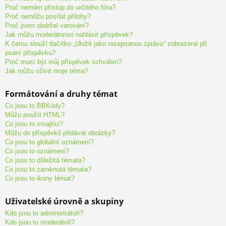
Proč nemám přístup do určitého fóra?
Proč nemůžu posílat přílohy?
Proč jsem obdržel varování?
Jak můžu moderátorovi nahlásit příspěvek?
K čemu slouží tlačítko „Uložit jako rozepsanou zprávu“ zobrazené při
psaní příspěvku?
Proč musí být můj příspěvek schválen?
Jak můžu oživit moje téma?
Formátování a druhy témat
Co jsou to BBKódy?
Můžu použít HTML?
Co jsou to smajlíci?
Můžu do příspěvků přidávat obrázky?
Co jsou to globální oznámení?
Co jsou to oznámení?
Co jsou to důležitá témata?
Co jsou to zamknutá témata?
Co jsou to ikony témat?
Uživatelské úrovně a skupiny
Kdo jsou to administrátoři?
Kdo jsou to moderátoři?