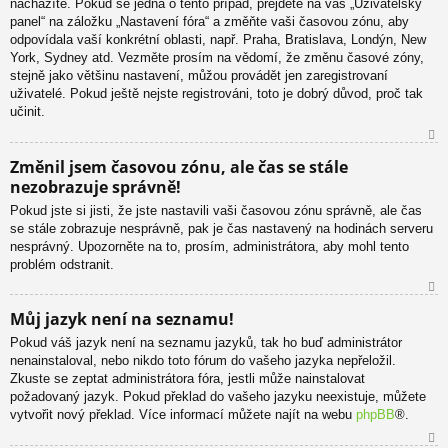
nacházíte. Pokud se jedná o tento případ, přejděte na váš „Uživatelský
u
panel“ na záložku „Nastavení fóra“ a změňte vaši časovou zónu, aby
odpovídala vaší konkrétní oblasti, např. Praha, Bratislava, Londýn, New
York, Sydney atd. Vezměte prosím na vědomí, že změnu časové zóny,
stejně jako většinu nastavení, můžou provádět jen zaregistrovaní
uživatelé. Pokud ještě nejste registrováni, toto je dobrý důvod, proč tak
učinit.
N
Změnil jsem časovou zónu, ale čas se stále
ah
nezobrazuje správně!
or
u
Pokud jste si jisti, že jste nastavili vaši časovou zónu správně, ale čas
se stále zobrazuje nesprávně, pak je čas nastavený na hodinách serveru
nesprávný. Upozorněte na to, prosím, administrátora, aby mohl tento
problém odstranit.
N
Můj jazyk není na seznamu!
ah
Pokud váš jazyk není na seznamu jazyků, tak ho buď administrátor
or
nenainstaloval, nebo nikdo toto fórum do vašeho jazyka nepřeložil.
u
Zkuste se zeptat administrátora fóra, jestli může nainstalovat
požadovaný jazyk. Pokud překlad do vašeho jazyku neexistuje, můžete
vytvořit nový překlad. Více informací můžete najít na webu
phpBB
®.