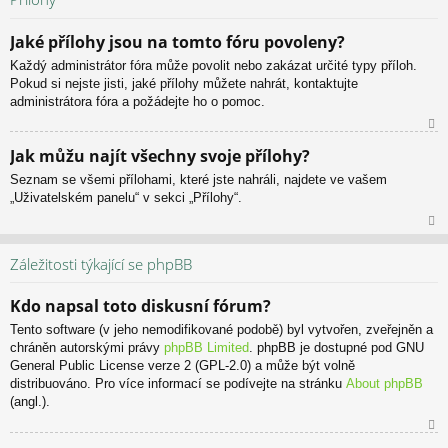
or
u
Jaké přílohy jsou na tomto fóru povoleny?
Každý administrátor fóra může povolit nebo zakázat určité typy příloh.
Pokud si nejste jisti, jaké přílohy můžete nahrát, kontaktujte
administrátora fóra a požádejte ho o pomoc.
N
Jak můžu najít všechny svoje přílohy?
ah
Seznam se všemi přílohami, které jste nahráli, najdete ve vašem
or
„Uživatelském panelu“ v sekci „Přílohy“.
u
N
ah
Záležitosti týkající se phpBB
or
u
Kdo napsal toto diskusní fórum?
Tento software (v jeho nemodifikované podobě) byl vytvořen, zveřejněn a
chráněn autorskými právy
phpBB Limited
. phpBB je dostupné pod GNU
General Public License verze 2 (GPL-2.0) a může být volně
distribuováno. Pro více informací se podívejte na stránku
About phpBB
(angl.).
N