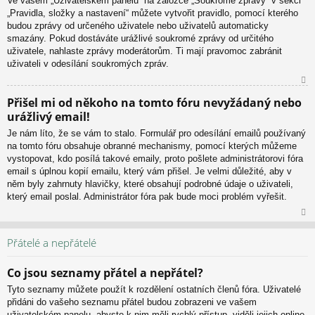
Ve vašem „Uživatelském panelu“ na záložce „Soukromé zprávy“ v sekci
or
„Pravidla, složky a nastavení“ můžete vytvořit pravidlo, pomocí kterého
u
budou zprávy od určeného uživatele nebo uživatelů automaticky
smazány. Pokud dostáváte urážlivé soukromé zprávy od určitého
uživatele, nahlaste zprávy moderátorům. Ti mají pravomoc zabránit
uživateli v odesílání soukromých zpráv.
N
Přišel mi od někoho na tomto fóru nevyžádaný nebo
ah
urážlivý email!
or
u
Je nám líto, že se vám to stalo. Formulář pro odesílání emailů používaný
na tomto fóru obsahuje obranné mechanismy, pomocí kterých můžeme
vystopovat, kdo posílá takové emaily, proto pošlete administrátorovi fóra
email s úplnou kopií emailu, který vám přišel. Je velmi důležité, aby v
něm byly zahrnuty hlavičky, které obsahují podrobné údaje o uživateli,
který email poslal. Administrátor fóra pak bude moci problém vyřešit.
N
ah
Přátelé a nepřátelé
or
u
Co jsou seznamy přátel a nepřátel?
Tyto seznamy můžete použít k rozdělení ostatních členů fóra. Uživatelé
přidáni do vašeho seznamu přátel budou zobrazeni ve vašem
uživatelském panelu, abyste k nim měli rychlý přístup, viděli jejich online