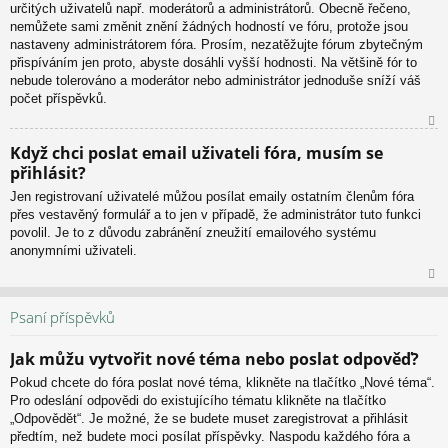
určitých uživatelů např. moderátorů a administrátorů. Obecně řečeno,
nemůžete sami změnit znění žádných hodností ve fóru, protože jsou
nastaveny administrátorem fóra. Prosím, nezatěžujte fórum zbytečným
přispíváním jen proto, abyste dosáhli vyšší hodnosti. Na většině fór to
nebude tolerováno a moderátor nebo administrátor jednoduše sníží váš
počet příspěvků.
N
Když chci poslat email uživateli fóra, musím se
ah
přihlásit?
or
u
Jen registrovaní uživatelé můžou posílat emaily ostatním členům fóra
přes vestavěný formulář a to jen v případě, že administrátor tuto funkci
povolil. Je to z důvodu zabránění zneužití emailového systému
anonymními uživateli.
N
ah
Psaní příspěvků
or
u
Jak můžu vytvořit nové téma nebo poslat odpověď?
Pokud chcete do fóra poslat nové téma, klikněte na tlačítko „Nové téma“.
Pro odeslání odpovědi do existujícího tématu klikněte na tlačítko
„Odpovědět“. Je možné, že se budete muset zaregistrovat a přihlásit
předtím, než budete moci posílat příspěvky. Naspodu každého fóra a