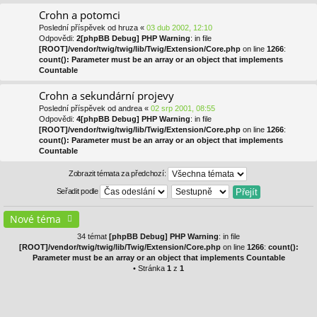
Crohn a potomci
Poslední příspěvek od
hruza
«
03 dub 2002, 12:10
Odpovědi:
2
[phpBB Debug] PHP Warning
: in file
[ROOT]/vendor/twig/twig/lib/Twig/Extension/Core.php
on line
1266
:
count(): Parameter must be an array or an object that implements
Countable
Crohn a sekundární projevy
Poslední příspěvek od
andrea
«
02 srp 2001, 08:55
Odpovědi:
4
[phpBB Debug] PHP Warning
: in file
[ROOT]/vendor/twig/twig/lib/Twig/Extension/Core.php
on line
1266
:
count(): Parameter must be an array or an object that implements
Countable
Zobrazit témata za předchozí:
Seřadit podle
Nové téma
34 témat
[phpBB Debug] PHP Warning
: in file
[ROOT]/vendor/twig/twig/lib/Twig/Extension/Core.php
on line
1266
:
count():
Parameter must be an array or an object that implements Countable
• Stránka
1
z
1