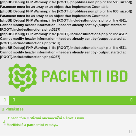
[phpBB Debug] PHP Warning
: in file
[ROOT]/phpbb/session.php
on line
580
:
sizeof():
Parameter must be an array or an object that implements Countable
[phpBB Debug] PHP Warning
: in file
[ROOT]/phpbb/session.php
on line
636
:
sizeof():
Parameter must be an array or an object that implements Countable
[phpBB Debug] PHP Warning
: in file
[ROOT]/includes/functions.php
on line
4511
:
Cannot modify header information - headers already sent by (output started at
[ROOT]/includes/functions.php:3257)
[phpBB Debug] PHP Warning
: in file
[ROOT]/includes/functions.php
on line
4511
:
Cannot modify header information - headers already sent by (output started at
[ROOT]/includes/functions.php:3257)
[phpBB Debug] PHP Warning
: in file
[ROOT]/includes/functions.php
on line
4511
:
Cannot modify header information - headers already sent by (output started at
[ROOT]/includes/functions.php:3257)
ór
Přihlásit se
le
řih
a
Obsah fóra
no
Střevní onemocnění a život s nimi
lá
Mezilidské a partnerské vztahy...
vé
sit