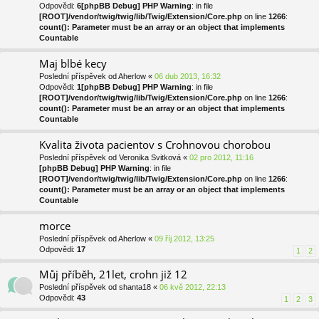
Odpovědi:
6
[phpBB Debug] PHP Warning
: in file
[ROOT]/vendor/twig/twig/lib/Twig/Extension/Core.php
on line
1266
:
count(): Parameter must be an array or an object that implements
Countable
Maj blbé kecy
Poslední příspěvek od
Aherlow
«
06 dub 2013, 16:32
Odpovědi:
1
[phpBB Debug] PHP Warning
: in file
[ROOT]/vendor/twig/twig/lib/Twig/Extension/Core.php
on line
1266
:
count(): Parameter must be an array or an object that implements
Countable
Kvalita života pacientov s Crohnovou chorobou
Poslední příspěvek od
Veronika Svitková
«
02 pro 2012, 11:16
[phpBB Debug] PHP Warning
: in file
[ROOT]/vendor/twig/twig/lib/Twig/Extension/Core.php
on line
1266
:
count(): Parameter must be an array or an object that implements
Countable
morce
Poslední příspěvek od
Aherlow
«
09 říj 2012, 13:25
Odpovědi:
17
1
2
Můj příběh, 21let, crohn již 12
Poslední příspěvek od
shanta18
«
06 kvě 2012, 22:13
Odpovědi:
43
1
2
3