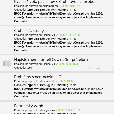
Kvalita života pacientov s Crohnovou chorobou
Poslední příspěvek od
editamarkos
«
28 zář 2011, 12:57
Odpovědi:
1
[phpBB Debug] PHP Warning
: in file
[ROOT]/vendor/twig/twig/lib/Twig/Extension/Core.php
on line
1266
:
count(): Parameter must be an array or an object that implements
Countable
Crohn z 2. strany
Poslední příspěvek od
Libuše V
«
23 dub 2011, 17:28
Odpovědi:
7
[phpBB Debug] PHP Warning
: in file
[ROOT]/vendor/twig/twig/lib/Twig/Extension/Core.php
on line
1266
:
count(): Parameter must be an array or an object that implements
Countable
Napište mému příteli O. a našim přátelům
Poslední příspěvek od
Libuše V
«
25 čer 2009, 16:33
Odpovědi:
104
1
…
4
5
6
7
Problémy s nemocným UC
Poslední příspěvek od
Bela
«
08 čer 2009, 01:05
Odpovědi:
2
[phpBB Debug] PHP Warning
: in file
[ROOT]/vendor/twig/twig/lib/Twig/Extension/Core.php
on line
1266
:
count(): Parameter must be an array or an object that implements
Countable
Partnerský vztah...
Poslední příspěvek od
mujvesmir
«
06 lis 2008, 15:53