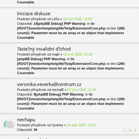
Countable
Iniciace diskuse
Poslední příspěvek od
Léňa
«
16 kvě 2006, 14:03
Odpovědi:
14
[phpBB Debug] PHP Warning
: in file
[ROOT]/vendor/twig/twig/lib/Twig/Extension/Core.php
on line
1266
:
count(): Parameter must be an array or an object that implements
Countable
?áste?ný invalidní d?chod
Poslední příspěvek od
majkl
«
02 kvě 2006, 20:29
[phpBB Debug] PHP Warning
: in file
[ROOT]/vendor/twig/twig/lib/Twig/Extension/Core.php
on line
1266
:
count(): Parameter must be an array or an object that implements
Countable
veronika.veverka@centrum.cz
Poslední příspěvek od
michalB
«
07 úno 2005, 21:45
Odpovědi:
9
[phpBB Debug] PHP Warning
: in file
[ROOT]/vendor/twig/twig/lib/Twig/Extension/Core.php
on line
1266
:
count(): Parameter must be an array or an object that implements
Countable
nechapu
Poslední příspěvek od
Sydney
«
26 dub 2004, 20:51
Odpovědi:
34
1
2
3