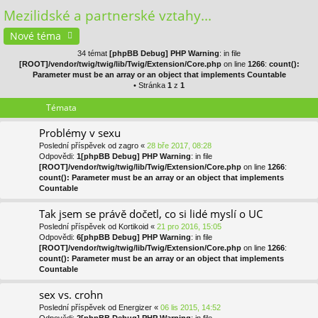
se
Mezilidské a partnerské vztahy...
Nové téma
34 témat
[phpBB Debug] PHP Warning
: in file
[ROOT]/vendor/twig/twig/lib/Twig/Extension/Core.php
on line
1266
:
count():
Parameter must be an array or an object that implements Countable
• Stránka
1
z
1
Témata
Problémy v sexu
Poslední příspěvek od
zagro
«
28 bře 2017, 08:28
Odpovědi:
1
[phpBB Debug] PHP Warning
: in file
[ROOT]/vendor/twig/twig/lib/Twig/Extension/Core.php
on line
1266
:
count(): Parameter must be an array or an object that implements
Countable
Tak jsem se právě dočetl, co si lidé myslí o UC
Poslední příspěvek od
Kortikoid
«
21 pro 2016, 15:05
Odpovědi:
6
[phpBB Debug] PHP Warning
: in file
[ROOT]/vendor/twig/twig/lib/Twig/Extension/Core.php
on line
1266
:
count(): Parameter must be an array or an object that implements
Countable
sex vs. crohn
Poslední příspěvek od
Energizer
«
06 lis 2015, 14:52