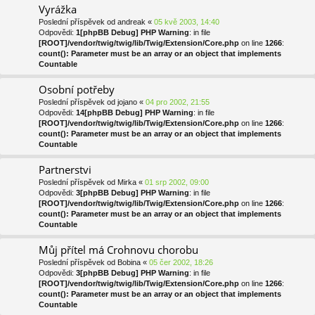
Vyrážka
Poslední příspěvek od
andreak
«
05 kvě 2003, 14:40
Odpovědi:
1
[phpBB Debug] PHP Warning
: in file
[ROOT]/vendor/twig/twig/lib/Twig/Extension/Core.php
on line
1266
:
count(): Parameter must be an array or an object that implements
Countable
Osobní potřeby
Poslední příspěvek od
jojano
«
04 pro 2002, 21:55
Odpovědi:
14
[phpBB Debug] PHP Warning
: in file
[ROOT]/vendor/twig/twig/lib/Twig/Extension/Core.php
on line
1266
:
count(): Parameter must be an array or an object that implements
Countable
Partnerstvi
Poslední příspěvek od
Mirka
«
01 srp 2002, 09:00
Odpovědi:
3
[phpBB Debug] PHP Warning
: in file
[ROOT]/vendor/twig/twig/lib/Twig/Extension/Core.php
on line
1266
:
count(): Parameter must be an array or an object that implements
Countable
Můj přítel má Crohnovu chorobu
Poslední příspěvek od
Bobina
«
05 čer 2002, 18:26
Odpovědi:
3
[phpBB Debug] PHP Warning
: in file
[ROOT]/vendor/twig/twig/lib/Twig/Extension/Core.php
on line
1266
:
count(): Parameter must be an array or an object that implements
Countable