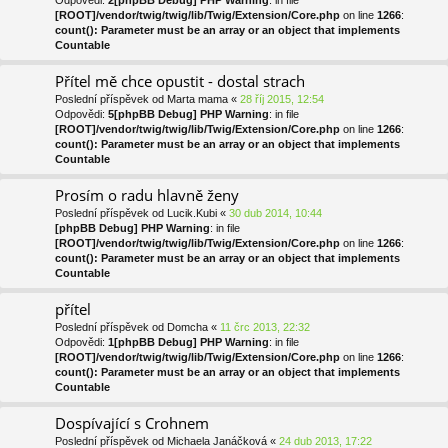
Odpovědi:
2
[phpBB Debug] PHP Warning
: in file
[ROOT]/vendor/twig/twig/lib/Twig/Extension/Core.php
on line
1266
:
count(): Parameter must be an array or an object that implements
Countable
Přítel mě chce opustit - dostal strach
Poslední příspěvek od
Marta mama
«
28 říj 2015, 12:54
Odpovědi:
5
[phpBB Debug] PHP Warning
: in file
[ROOT]/vendor/twig/twig/lib/Twig/Extension/Core.php
on line
1266
:
count(): Parameter must be an array or an object that implements
Countable
Prosím o radu hlavně ženy
Poslední příspěvek od
Lucik.Kubi
«
30 dub 2014, 10:44
[phpBB Debug] PHP Warning
: in file
[ROOT]/vendor/twig/twig/lib/Twig/Extension/Core.php
on line
1266
:
count(): Parameter must be an array or an object that implements
Countable
přítel
Poslední příspěvek od
Domcha
«
11 črc 2013, 22:32
Odpovědi:
1
[phpBB Debug] PHP Warning
: in file
[ROOT]/vendor/twig/twig/lib/Twig/Extension/Core.php
on line
1266
:
count(): Parameter must be an array or an object that implements
Countable
Dospívající s Crohnem
Poslední příspěvek od
Michaela Janáčková
«
24 dub 2013, 17:22