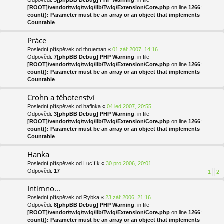
Odpovědi:
3
[phpBB Debug] PHP Warning
: in file
[ROOT]/vendor/twig/twig/lib/Twig/Extension/Core.php
on line
1266
:
count(): Parameter must be an array or an object that implements
Countable
Práce
Poslední příspěvek od
thrueman
«
01 zář 2007, 14:16
Odpovědi:
7
[phpBB Debug] PHP Warning
: in file
[ROOT]/vendor/twig/twig/lib/Twig/Extension/Core.php
on line
1266
:
count(): Parameter must be an array or an object that implements
Countable
Crohn a těhotenství
Poslední příspěvek od
hafinka
«
04 led 2007, 20:55
Odpovědi:
3
[phpBB Debug] PHP Warning
: in file
[ROOT]/vendor/twig/twig/lib/Twig/Extension/Core.php
on line
1266
:
count(): Parameter must be an array or an object that implements
Countable
Hanka
Poslední příspěvek od
Lucííík
«
30 pro 2006, 20:01
Odpovědi:
17
1
2
Intimno...
Poslední příspěvek od
Rybka
«
23 zář 2006, 21:16
Odpovědi:
8
[phpBB Debug] PHP Warning
: in file
[ROOT]/vendor/twig/twig/lib/Twig/Extension/Core.php
on line
1266
:
count(): Parameter must be an array or an object that implements