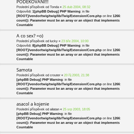
PODĚKOVÁNÍ!!!
Poslední příspěvek od
Tonda
«
25 dub 2004, 08:32
Odpovědi:
1
[phpBB Debug] PHP Warning
: in file
[ROOT]/vendor/twig/twig/lib/Twig/Extension/Core.php
on line
1266
:
count(): Parameter must be an array or an object that implements
Countable
A co sex? =o)
Poslední příspěvek od
lucky
«
23 bře 2004, 10:00
Odpovědi:
8
[phpBB Debug] PHP Warning
: in file
[ROOT]/vendor/twig/twig/lib/Twig/Extension/Core.php
on line
1266
:
count(): Parameter must be an array or an object that implements
Countable
Samota
Poslední příspěvek od
crouter
«
20 říj 2003, 21:38
[phpBB Debug] PHP Warning
: in file
[ROOT]/vendor/twig/twig/lib/Twig/Extension/Core.php
on line
1266
:
count(): Parameter must be an array or an object that implements
Countable
asacol a kojenie
Poslední příspěvek od
ailatan
«
25 srp 2003, 18:05
[phpBB Debug] PHP Warning
: in file
[ROOT]/vendor/twig/twig/lib/Twig/Extension/Core.php
on line
1266
:
count(): Parameter must be an array or an object that implements
Countable