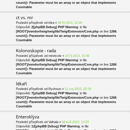
count(): Parameter must be an array or an object that implements
Countable
ct vs. mr
Poslední příspěvek od
kika
«
28 říj 2014, 12:09
Odpovědi:
2
[phpBB Debug] PHP Warning
: in file
[ROOT]/vendor/twig/twig/lib/Twig/Extension/Core.php
on line
1266
:
count(): Parameter must be an array or an object that implements
Countable
Kolonoskopie - rada
Poslední příspěvek od
mirekvok
«
24 říj 2013, 10:45
Odpovědi:
4
[phpBB Debug] PHP Warning
: in file
[ROOT]/vendor/twig/twig/lib/Twig/Extension/Core.php
on line
1266
:
count(): Parameter must be an array or an object that implements
Countable
lékaři
Poslední příspěvek od
Ryshoun
«
31 srp 2013, 20:29
Odpovědi:
7
[phpBB Debug] PHP Warning
: in file
[ROOT]/vendor/twig/twig/lib/Twig/Extension/Core.php
on line
1266
:
count(): Parameter must be an array or an object that implements
Countable
Enteroklýza
Poslední příspěvek od
Valhala
«
06 kvě 2012, 14:33
Odpovědi:
12
[phpBB Debug] PHP Warning
: in file