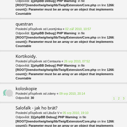
Odpovědi:
1
[phpBB Debug] PHP Warning
: in file
[ROOT]/vendor/twig/twig/lib/Twig/Extension/Core.php
on line
1266
:
count(): Parameter must be an array or an object that implements
Countable
questran
Poslední příspěvek od
Leontýnka
«
02 zář 2010, 10:57
Odpovědi:
1
[phpBB Debug] PHP Warning
: in file
[ROOT]/vendor/twig/twig/lib/Twig/Extension/Core.php
on line
1266
:
count(): Parameter must be an array or an object that implements
Countable
Kortikoidy.
Poslední příspěvek od
Centauria
«
26 srp 2010, 07:52
Odpovědi:
1
[phpBB Debug] PHP Warning
: in file
[ROOT]/vendor/twig/twig/lib/Twig/Extension/Core.php
on line
1266
:
count(): Parameter must be an array or an object that implements
Countable
koloskopie
Poslední příspěvek od
zdeny
«
09 srp 2010, 20:14
Odpovědi:
30
1
2
3
Salofalk - jak ho brát?
Poslední příspěvek od
Libuše V
«
05 srp 2010, 19:10
Odpovědi:
11
[phpBB Debug] PHP Warning
: in file
[ROOT]/vendor/twig/twig/lib/Twig/Extension/Core.php
on line
1266
:
count(): Parameter must be an array or an object that implements