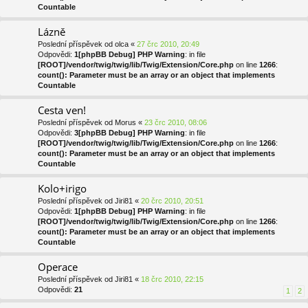
Countable
Lázně
Poslední příspěvek od
olca
«
27 črc 2010, 20:49
Odpovědi:
1
[phpBB Debug] PHP Warning
: in file
[ROOT]/vendor/twig/twig/lib/Twig/Extension/Core.php
on line
1266
:
count(): Parameter must be an array or an object that implements
Countable
Cesta ven!
Poslední příspěvek od
Morus
«
23 črc 2010, 08:06
Odpovědi:
3
[phpBB Debug] PHP Warning
: in file
[ROOT]/vendor/twig/twig/lib/Twig/Extension/Core.php
on line
1266
:
count(): Parameter must be an array or an object that implements
Countable
Kolo+irigo
Poslední příspěvek od
Jiri81
«
20 črc 2010, 20:51
Odpovědi:
1
[phpBB Debug] PHP Warning
: in file
[ROOT]/vendor/twig/twig/lib/Twig/Extension/Core.php
on line
1266
:
count(): Parameter must be an array or an object that implements
Countable
Operace
Poslední příspěvek od
Jiri81
«
18 črc 2010, 22:15
Odpovědi:
21
1
2