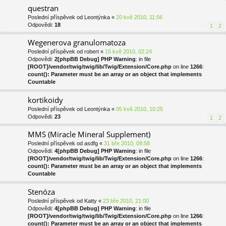
questran
Poslední příspěvek od
Leontýnka
«
20 kvě 2010, 11:56
Odpovědi:
18
1
2
Wegenerova granulomatoza
Poslední příspěvek od
robert
«
15 kvě 2010, 02:24
Odpovědi:
2
[phpBB Debug] PHP Warning
: in file
[ROOT]/vendor/twig/twig/lib/Twig/Extension/Core.php
on line
1266
:
count(): Parameter must be an array or an object that implements
Countable
kortikoidy
Poslední příspěvek od
Leontýnka
«
05 kvě 2010, 10:25
Odpovědi:
23
1
2
MMS (Miracle Mineral Supplement)
Poslední příspěvek od
asdfg
«
31 bře 2010, 09:58
Odpovědi:
4
[phpBB Debug] PHP Warning
: in file
[ROOT]/vendor/twig/twig/lib/Twig/Extension/Core.php
on line
1266
:
count(): Parameter must be an array or an object that implements
Countable
Stenóza
Poslední příspěvek od
Katty
«
23 bře 2010, 21:00
Odpovědi:
4
[phpBB Debug] PHP Warning
: in file
[ROOT]/vendor/twig/twig/lib/Twig/Extension/Core.php
on line
1266
:
count(): Parameter must be an array or an object that implements