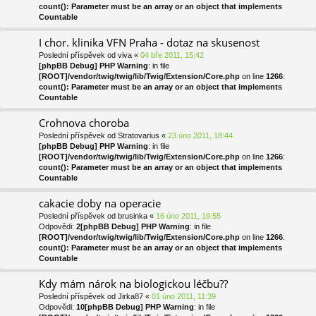
count(): Parameter must be an array or an object that implements
Countable
I chor. klinika VFN Praha - dotaz na skusenost
Poslední příspěvek od
viva
«
04 bře 2011, 15:42
[phpBB Debug] PHP Warning
: in file
[ROOT]/vendor/twig/twig/lib/Twig/Extension/Core.php
on line
1266
:
count(): Parameter must be an array or an object that implements
Countable
Crohnova choroba
Poslední příspěvek od
Stratovarius
«
23 úno 2011, 18:44
[phpBB Debug] PHP Warning
: in file
[ROOT]/vendor/twig/twig/lib/Twig/Extension/Core.php
on line
1266
:
count(): Parameter must be an array or an object that implements
Countable
cakacie doby na operacie
Poslední příspěvek od
brusinka
«
16 úno 2011, 19:55
Odpovědi:
2
[phpBB Debug] PHP Warning
: in file
[ROOT]/vendor/twig/twig/lib/Twig/Extension/Core.php
on line
1266
:
count(): Parameter must be an array or an object that implements
Countable
Kdy mám nárok na biologickou léčbu??
Poslední příspěvek od
Jirka87
«
01 úno 2011, 11:39
Odpovědi:
10
[phpBB Debug] PHP Warning
: in file