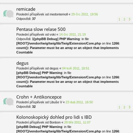
remicade
Poslední příspěvek od
medontemoll
«
29 črc 2011, 19:56
Odpovědi:
37
1
2
3
Pentasa slow relase 500
Poslední příspěvek od
voki
«
14 črc 2011, 21:19
Odpovědi:
1
[phpBB Debug] PHP Warning
: in file
[ROOT]/vendor/twig/twig/lib/Twig/Extension/Core.php
on line
1266
:
count(): Parameter must be an array or an object that implements
Countable
degus
Poslední příspěvek od
degus
«
04 kvě 2011, 18:51
[phpBB Debug] PHP Warning
: in file
[ROOT]/vendor/twig/twig/lib/Twig/Extension/Core.php
on line
1266
:
count(): Parameter must be an array or an object that implements
Countable
Crohn + Antikoncepce
Poslední příspěvek od
Libuše V
«
23 dub 2011, 16:50
Odpovědi:
32
1
2
3
Kolonoskopický dohled pro lidi s IBD
Poslední příspěvek od
Bonbon
«
28 bře 2011, 11:07
[phpBB Debug] PHP Warning
: in file
[ROOT]/vendor/twig/twig/lib/Twig/Extension/Core.php
on line
1266
: