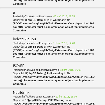
count(): Parameter must be an array or an object that implements
Countable
a
Poslední příspěvek od
idontknow
«
03 zář 2016, 21:55
Odpovědi:
8
[phpBB Debug] PHP Warning
: in file
[ROOT]/vendor/twig/twig/lib/Twig/Extension/Core.php
on line
1266
:
count(): Parameter must be an array or an object that implements
Countable
bolesti kloubù
Poslední příspěvek od
Energizer
«
31 kvě 2016, 14:28
Odpovědi:
2
[phpBB Debug] PHP Warning
: in file
[ROOT]/vendor/twig/twig/lib/Twig/Extension/Core.php
on line
1266
:
count(): Parameter must be an array or an object that implements
Countable
ISCARE
Poslední příspěvek od
LenkaNěmcová
«
18 pro 2015, 16:03
Odpovědi:
5
[phpBB Debug] PHP Warning
: in file
[ROOT]/vendor/twig/twig/lib/Twig/Extension/Core.php
on line
1266
:
count(): Parameter must be an array or an object that implements
Countable
Nutridrink
Poslední příspěvek od
lukas.gizma
«
17 čer 2015, 16:09
Odpovědi:
10
[phpBB Debug] PHP Warning
: in file
[ROOT]/vendor/twig/twig/lib/Twig/Extension/Core.php
on line
1266
: