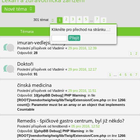
Lékaři a zdravotnická zařízení
se
Nové téma
2
3
4
5
7
301 témat
1
…
Stránka
1
z
7
Další
Klikněte pro přechod na stránku…:
Témata
imuran-vedlejsi ucinky
Poslední příspěvek od
Vladimír
«
29 pro 2016, 12:39
Odpovědi:
28
1
2
Doktoři
Poslední příspěvek od
Vladimír
«
29 pro 2016, 12:17
Odpovědi:
91
1
…
4
5
6
7
čínská medicína
Poslední příspěvek od
Vladimír
«
29 pro 2016, 11:51
Odpovědi:
10
[phpBB Debug] PHP Warning
: in file
[ROOT]/vendor/twig/twig/lib/Twig/Extension/Core.php
on line
1266
:
count(): Parameter must be an array or an object that implements
Countable
Remedis - špičkové gastro centrum, byl již někdo?
Poslední příspěvek od
fendibendi
«
05 pro 2016, 12:52
Odpovědi:
1
[phpBB Debug] PHP Warning
: in file
[ROOT]/vendor/twig/twig/lib/Twig/Extension/Core.php
on line
1266
: