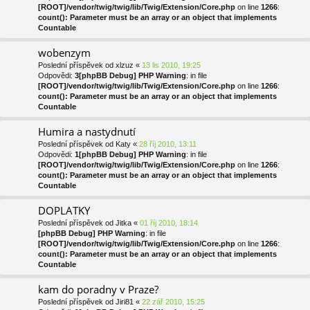
[ROOT]/vendor/twig/twig/lib/Twig/Extension/Core.php
on line
1266
:
count(): Parameter must be an array or an object that implements
Countable
wobenzym
Poslední příspěvek od
xlzuz
«
13 lis 2010, 19:25
Odpovědi:
3
[phpBB Debug] PHP Warning
: in file
[ROOT]/vendor/twig/twig/lib/Twig/Extension/Core.php
on line
1266
:
count(): Parameter must be an array or an object that implements
Countable
Humira a nastydnutí
Poslední příspěvek od
Katy
«
28 říj 2010, 13:11
Odpovědi:
1
[phpBB Debug] PHP Warning
: in file
[ROOT]/vendor/twig/twig/lib/Twig/Extension/Core.php
on line
1266
:
count(): Parameter must be an array or an object that implements
Countable
DOPLATKY
Poslední příspěvek od
Jitka
«
01 říj 2010, 18:14
[phpBB Debug] PHP Warning
: in file
[ROOT]/vendor/twig/twig/lib/Twig/Extension/Core.php
on line
1266
:
count(): Parameter must be an array or an object that implements
Countable
kam do poradny v Praze?
Poslední příspěvek od
Jiri81
«
22 zář 2010, 15:25