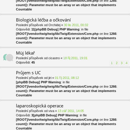
[ROOT]/vendor/twig/twig/lib/Twig/Extension/Core.php
on line
1266
:
count(): Parameter must be an array or an object that implements
Countable
Biologická léčba a očkování
Poslední příspěvek od
Orchidej
«
30 lis 2011, 00:32
Odpovědi:
11
[phpBB Debug] PHP Warning
: in file
[ROOT]/vendor/twig/twig/lib/Twig/Extension/Core.php
on line
1266
:
count(): Parameter must be an array or an object that implements
Countable
Mùj lékař
Poslední příspěvek od
cicastro
«
18 říj 2011, 19:01
Odpovědi:
45
1
2
3
4
Průjem s UC
Poslední příspěvek od
jiri
«
01 říj 2011, 08:12
[phpBB Debug] PHP Warning
: in file
[ROOT]/vendor/twig/twig/lib/Twig/Extension/Core.php
on line
1266
:
count(): Parameter must be an array or an object that implements
Countable
laparoskopická operace
Poslední příspěvek od
viva
«
13 zář 2011, 14:05
Odpovědi:
3
[phpBB Debug] PHP Warning
: in file
[ROOT]/vendor/twig/twig/lib/Twig/Extension/Core.php
on line
1266
:
count(): Parameter must be an array or an object that implements
Countable