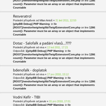
[ROOT]/vendor/twig/twig/lib/Twig/Extension/Core.php
on line
1266
:
count(): Parameter must be an array or an object that implements
Countable
Resveratrol
Poslední příspěvek od
Milan Antoš
«
31 led 2011, 12:53
[phpBB Debug] PHP Warning
: in file
[ROOT]/vendor/twig/twig/lib/Twig/Extension/Core.php
on line
1266
:
count(): Parameter must be an array or an object that implements
Countable
Dotaz - Salofalk a padání vlasů...????
Poslední příspěvek od
viva
«
13 led 2011, 17:21
Odpovědi:
1
[phpBB Debug] PHP Warning
: in file
[ROOT]/vendor/twig/twig/lib/Twig/Extension/Core.php
on line
1266
:
count(): Parameter must be an array or an object that implements
Countable
bdenofalk - doplatok
Poslední příspěvek od
viva
«
17 pro 2010, 13:12
Odpovědi:
2
[phpBB Debug] PHP Warning
: in file
[ROOT]/vendor/twig/twig/lib/Twig/Extension/Core.php
on line
1266
:
count(): Parameter must be an array or an object that implements
Countable
Vodní Kefír - TIBI
Poslední příspěvek od
janule
«
01 pro 2010, 17:01
Odpovědi:
1
[phpBB Debug] PHP Warning
: in file