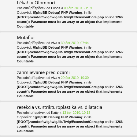
Lékaři v Olomouci
Poslední příspěvek od
Lubos
«
09 črc 2010, 21:19
Odpovědi:
8
[phpBB Debug] PHP Warning
: in file
[ROOT]/vendor/twig/twig/lib/Twig/Extension/Core.php
on line
1266
:
count(): Parameter must be an array or an object that implements
Countable
Mutaflor
Poslední příspěvek od
viva
«
30 čer 2010, 07:44
Odpovědi:
6
[phpBB Debug] PHP Warning
: in file
[ROOT]/vendor/twig/twig/lib/Twig/Extension/Core.php
on line
1266
:
count(): Parameter must be an array or an object that implements
Countable
zahmlievanie pred ocami
Poslední příspěvek od
viva
«
20 čer 2010, 10:30
Odpovědi:
7
[phpBB Debug] PHP Warning
: in file
[ROOT]/vendor/twig/twig/lib/Twig/Extension/Core.php
on line
1266
:
count(): Parameter must be an array or an object that implements
Countable
resekcia vs. strikturoplastika vs. dilatacia
Poslední příspěvek od
Katty
«
13 čer 2010, 10:13
Odpovědi:
1
[phpBB Debug] PHP Warning
: in file
[ROOT]/vendor/twig/twig/lib/Twig/Extension/Core.php
on line
1266
:
count(): Parameter must be an array or an object that implements
Countable