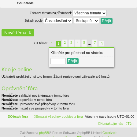
Countable
Zobrazit témata za předchozí:
Seřadit podle
Nové téma
2
3
4
5
7
301 témat
1
…
Stránka
1
z
7
Další
Klikněte pro přechod na stránku…:
Kdo je online
Uživatelé prohlížející si toto fórum: Žádní registrovaní uživatelé a 6 hostů
Oprávnění fóra
Nemůžete
zakládat nová témata v tomto fóru
Nemůžete
odpovídat v tomto fóru
Nemůžete
upravovat své příspěvky v tomto fóru
Nemůžete
mazat své příspěvky v tomto fóru
Obsah fóra
Smazat všechny cookies z fóra
Všechny časy jsou v
UTC+01:00
Kontaktujte nás
Tým
Založeno na
phpBB
® Forum Software © phpBB Limited
ColorizeIt
.