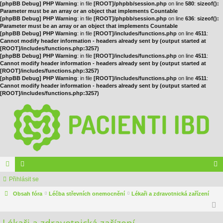
[phpBB Debug] PHP Warning
: in file
[ROOT]/phpbb/session.php
on line
580
:
sizeof():
Parameter must be an array or an object that implements Countable
[phpBB Debug] PHP Warning
: in file
[ROOT]/phpbb/session.php
on line
636
:
sizeof():
Parameter must be an array or an object that implements Countable
[phpBB Debug] PHP Warning
: in file
[ROOT]/includes/functions.php
on line
4511
:
Cannot modify header information - headers already sent by (output started at
[ROOT]/includes/functions.php:3257)
[phpBB Debug] PHP Warning
: in file
[ROOT]/includes/functions.php
on line
4511
:
Cannot modify header information - headers already sent by (output started at
[ROOT]/includes/functions.php:3257)
[phpBB Debug] PHP Warning
: in file
[ROOT]/includes/functions.php
on line
4511
:
Cannot modify header information - headers already sent by (output started at
[ROOT]/includes/functions.php:3257)
ór
Přihlásit se
le
řih
a
Obsah fóra
no
Léčba střevních onemocnění
Lékaři a zdravotnická zařízení
lá
vé
sit