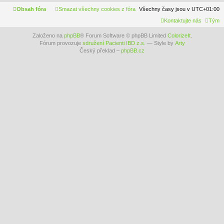
Obsah fóra
Smazat všechny cookies z fóra
Všechny časy jsou v
UTC+01:00
Kontaktujte nás
Tým
Založeno na
phpBB
® Forum Software © phpBB Limited
ColorizeIt
.
Fórum provozuje
sdružení Pacienti IBD z.s.
— Style by
Arty
Český překlad –
phpBB.cz