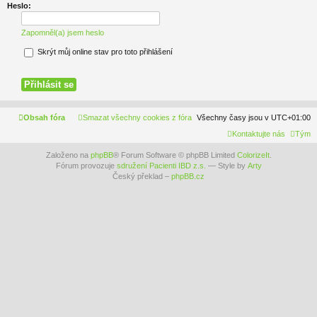
Heslo:
Zapomněl(a) jsem heslo
Skrýt můj online stav pro toto přihlášení
Obsah fóra
Smazat všechny cookies z fóra
Všechny časy jsou v
UTC+01:00
Kontaktujte nás
Tým
Založeno na
phpBB
® Forum Software © phpBB Limited
ColorizeIt
.
Fórum provozuje
sdružení Pacienti IBD z.s.
— Style by
Arty
Český překlad –
phpBB.cz