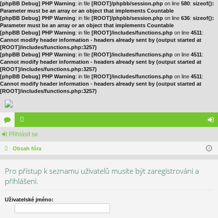
[phpBB Debug] PHP Warning
: in file
[ROOT]/phpbb/session.php
on line
580
:
sizeof():
Parameter must be an array or an object that implements Countable
[phpBB Debug] PHP Warning
: in file
[ROOT]/phpbb/session.php
on line
636
:
sizeof():
Parameter must be an array or an object that implements Countable
[phpBB Debug] PHP Warning
: in file
[ROOT]/includes/functions.php
on line
4511
:
Cannot modify header information - headers already sent by (output started at
[ROOT]/includes/functions.php:3257)
[phpBB Debug] PHP Warning
: in file
[ROOT]/includes/functions.php
on line
4511
:
Cannot modify header information - headers already sent by (output started at
[ROOT]/includes/functions.php:3257)
[phpBB Debug] PHP Warning
: in file
[ROOT]/includes/functions.php
on line
4511
:
Cannot modify header information - headers already sent by (output started at
[ROOT]/includes/functions.php:3257)
ór
Přihlásit se
le
řih
a
Obsah fóra
no
lá
vé
sit
Pro přístup k seznamu uživatelů musíte být zaregistrováni a
se
přihlášeni.
Uživatelské jméno: