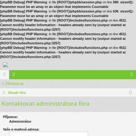
[phpBB Debug] PHP Warning
: in file
[ROOT]/phpbb/session.php
on line
580
:
sizeof():
Parameter must be an array or an object that implements Countable
[phpBB Debug] PHP Warning
: in file
[ROOT]/phpbb/session.php
on line
636
:
sizeof():
Parameter must be an array or an object that implements Countable
[phpBB Debug] PHP Warning
: in file
[ROOT]/includes/functions.php
on line
4511
:
Cannot modify header information - headers already sent by (output started at
[ROOT]/includes/functions.php:3257)
[phpBB Debug] PHP Warning
: in file
[ROOT]/includes/functions.php
on line
4511
:
Cannot modify header information - headers already sent by (output started at
[ROOT]/includes/functions.php:3257)
[phpBB Debug] PHP Warning
: in file
[ROOT]/includes/functions.php
on line
4511
:
Cannot modify header information - headers already sent by (output started at
[ROOT]/includes/functions.php:3257)
ór
Přihlásit se
le
řih
a
Obsah fóra
no
lá
Kontaktovat administrátora fóra
vé
sit
se
Příjemce:
Administrátor
Vaše e-mailová adresa: