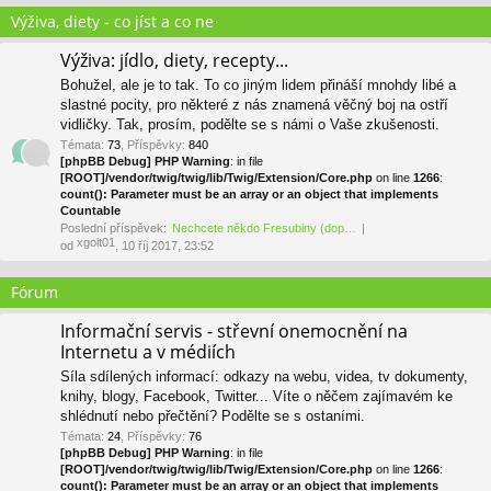
Výživa, diety - co jíst a co ne
Výživa: jídlo, diety, recepty...
Bohužel, ale je to tak. To co jiným lidem přináší mnohdy libé a
slastné pocity, pro některé z nás znamená věčný boj na ostří
vidličky. Tak, prosím, podělte se s námi o Vaše zkušenosti.
Témata
:
73
,
Příspěvky
:
840
[phpBB Debug] PHP Warning
: in file
[ROOT]/vendor/twig/twig/lib/Twig/Extension/Core.php
on line
1266
:
count(): Parameter must be an array or an object that implements
Countable
Poslední příspěvek:
Nechcete někdo Fresubiny (dop…
xgolt01
od
, 10 říj 2017, 23:52
Fórum
Informační servis - střevní onemocnění na
Internetu a v médiích
Síla sdílených informací: odkazy na webu, videa, tv dokumenty,
knihy, blogy, Facebook, Twitter... Víte o něčem zajímavém ke
shlédnutí nebo přečtění? Podělte se s ostaními.
Témata
:
24
,
Příspěvky
:
76
[phpBB Debug] PHP Warning
: in file
[ROOT]/vendor/twig/twig/lib/Twig/Extension/Core.php
on line
1266
:
count(): Parameter must be an array or an object that implements