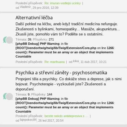
Poslední příspěvek:
Re: imuran-vedlejsi ucinky
Vladimír
od
, 29 pro 2016, 12:39
Alternativní léčba
Další pohled na léčbu, aneb když tradiční medicína nefunguje.
Zkušenosti s bylinkami, homeopatiky... Masáže, akupunktura...
Zkusili jste, pomohlo vám to? Podělte se s ostatními.
Témata
:
39
,
Příspěvky
:
271
[phpBB Debug] PHP Warning
: in file
[ROOT]/vendor/twig/twig/lib/Twig/Extension/Core.php
on line
1266
:
count(): Parameter must be an array or an object that implements
Countable
kika
Poslední příspěvek:
Re: marihuana
od
, 11 dub 2017, 10:21
Psychika a střevní záněty - psychosomatika
Propojení těla a psychiky. Co dokáže stres a deprese, jak s nimi
bojovat. Psychoterapie - vyzkoušeli jste? Zkušenosti a
doporučení.
Témata
:
9
,
Příspěvky
:
144
[phpBB Debug] PHP Warning
: in file
[ROOT]/vendor/twig/twig/lib/Twig/Extension/Core.php
on line
1266
:
count(): Parameter must be an array or an object that implements
Countable
Poslední příspěvek:
berete nekdo antidepresiva s …
fajnpokec84
od
, 26 led 2017, 20:54