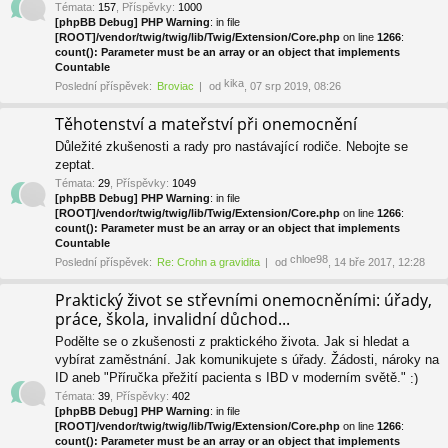
Témata
:
157
,
Příspěvky
:
1000
[phpBB Debug] PHP Warning
: in file
[ROOT]/vendor/twig/twig/lib/Twig/Extension/Core.php
on line
1266
:
count(): Parameter must be an array or an object that implements
Countable
kika
Poslední příspěvek:
Broviac
od
, 07 srp 2019, 08:26
Těhotenství a mateřství při onemocnění
Důležité zkušenosti a rady pro nastávající rodiče. Nebojte se
zeptat.
Témata
:
29
,
Příspěvky
:
1049
[phpBB Debug] PHP Warning
: in file
[ROOT]/vendor/twig/twig/lib/Twig/Extension/Core.php
on line
1266
:
count(): Parameter must be an array or an object that implements
Countable
chloe98
Poslední příspěvek:
Re: Crohn a gravidita
od
, 14 bře 2017, 12:28
Praktický život se střevními onemocněními: úřady,
práce, škola, invalidní důchod...
Podělte se o zkušenosti z praktického života. Jak si hledat a
vybírat zaměstnání. Jak komunikujete s úřady. Žádosti, nároky na
ID aneb "Příručka přežití pacienta s IBD v moderním světě."
Témata
:
39
,
Příspěvky
:
402
[phpBB Debug] PHP Warning
: in file
[ROOT]/vendor/twig/twig/lib/Twig/Extension/Core.php
on line
1266
:
count(): Parameter must be an array or an object that implements