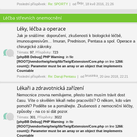
Beju
Poslední příspěvek:
Re: SPORTY
od
, 18 kvě 2016, 21:26
Léčba střevních onemocnění
Léky, léčba a operace
Jak je snášíme: doporučení, zkušenosti k biologické léčbě,
imunosupresivům... Imuran, Prednison, Pentasa a spol. Operace a
chirurgické zákroky.
Témata
:
97
,
Příspěvky
:
723
[phpBB Debug] PHP Warning
: in file
[ROOT]/vendor/twig/twig/lib/Twig/Extension/Core.php
on line
1266
:
count(): Parameter must be an array or an object that implements
Countable
brusinka
Poslední příspěvek:
Re: Daruji Pentasu
od
, 20 úno 2018, 22:21
Lékaři a zdravotnická zařízení
Nemocnice zrovna nemilujeme, přesto tam musím trávit dost
času. Víte o skvělém lékaři nebo pracovišti? O někom, kdo vám
pomohl? Podělte se a pomáhejte. Zkušenosti z nemocniční léčby,
způsoby - na co si dát pozor.
Témata
:
301
,
Příspěvky
:
3022
[phpBB Debug] PHP Warning
: in file
[ROOT]/vendor/twig/twig/lib/Twig/Extension/Core.php
on line
1266
:
count(): Parameter must be an array or an object that implements
Countable