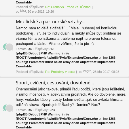
Countable
Poslední příspěvek:
Re: Crohn vs. Práce vs. důchod
kika
od
, 30 pro 2018, 19:26
Mezilidské a partnerské vztahy...
Nemoc nám to dělá složitější... "Malej, hubenej od kortikoidu
poďobanej
". Je to individuální a někdy může být problém se
všema těma bolístkama a trablema najít tu pravou toleranci,
pochopení a lásku. Přesto věříme, že to jde.
Témata
:
34
,
Příspěvky
:
361
[phpBB Debug] PHP Warning
: in file
[ROOT]/vendor/twig/twig/lib/Twig/Extension/Core.php
on line
1266
:
count(): Parameter must be an array or an object that implements
Countable
zagro
Poslední příspěvek:
Re: Problémy v sexu
od
, 28 bře 2017, 08:28
Sport, cvičení, cestování, dovolené...
Onemocnění jako takové, přináší řadu obtíží, které jsou řešitelné,
v rámci možností, v adekvátním prostředí. Ale co dovolené, moře,
hory, vodácké tábory, cesty kolem světa...jak se zvládá klima a
odlišná strava. Sportujete? Šachy? Domino? Box?
Témata
:
36
,
Příspěvky
:
223
[phpBB Debug] PHP Warning
: in file
[ROOT]/vendor/twig/twig/lib/Twig/Extension/Core.php
on line
1266
:
count(): Parameter must be an array or an object that implements
Countable