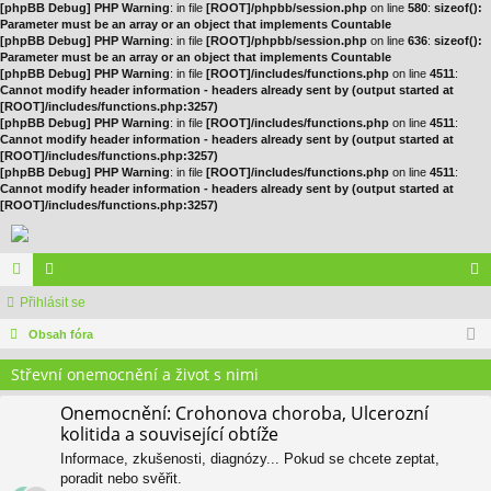
[phpBB Debug] PHP Warning
: in file
[ROOT]/phpbb/session.php
on line
580
:
sizeof():
Parameter must be an array or an object that implements Countable
[phpBB Debug] PHP Warning
: in file
[ROOT]/phpbb/session.php
on line
636
:
sizeof():
Parameter must be an array or an object that implements Countable
[phpBB Debug] PHP Warning
: in file
[ROOT]/includes/functions.php
on line
4511
:
Cannot modify header information - headers already sent by (output started at
[ROOT]/includes/functions.php:3257)
[phpBB Debug] PHP Warning
: in file
[ROOT]/includes/functions.php
on line
4511
:
Cannot modify header information - headers already sent by (output started at
[ROOT]/includes/functions.php:3257)
[phpBB Debug] PHP Warning
: in file
[ROOT]/includes/functions.php
on line
4511
:
Cannot modify header information - headers already sent by (output started at
[ROOT]/includes/functions.php:3257)
ór
Přihlásit se
le
řih
a
Obsah fóra
no
lá
vé
sit
Střevní onemocnění a život s nimi
se
Onemocnění: Crohonova choroba, Ulcerozní
kolitida a související obtíže
Informace, zkušenosti, diagnózy... Pokud se chcete zeptat,
poradit nebo svěřit.